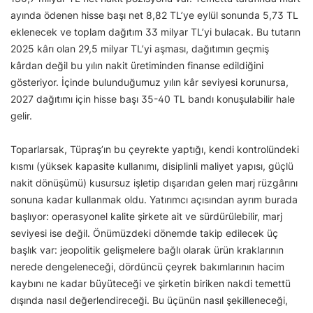
ayında ödenen hisse başı net 8,82 TL’ye eylül sonunda 5,73 TL
eklenecek ve toplam dağıtım 33 milyar TL’yi bulacak. Bu tutarın
2025 kârı olan 29,5 milyar TL’yi aşması, dağıtımın geçmiş
kârdan değil bu yılın nakit üretiminden finanse edildiğini
gösteriyor. İçinde bulunduğumuz yılın kâr seviyesi korunursa,
2027 dağıtımı için hisse başı 35-40 TL bandı konuşulabilir hale
gelir.
Toparlarsak, Tüpraş’ın bu çeyrekte yaptığı, kendi kontrolündeki
kısmı (yüksek kapasite kullanımı, disiplinli maliyet yapısı, güçlü
nakit dönüşümü) kusursuz işletip dışarıdan gelen marj rüzgârını
sonuna kadar kullanmak oldu. Yatırımcı açısından ayrım burada
başlıyor: operasyonel kalite şirkete ait ve sürdürülebilir, marj
seviyesi ise değil. Önümüzdeki dönemde takip edilecek üç
başlık var: jeopolitik gelişmelere bağlı olarak ürün kraklarının
nerede dengeleneceği, dördüncü çeyrek bakımlarının hacim
kaybını ne kadar büyüteceği ve şirketin biriken nakdi temettü
dışında nasıl değerlendireceği. Bu üçünün nasıl şekilleneceği,