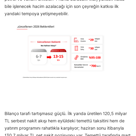
bile işlenecek hacim azalacağı için son çeyreğin katkısı ilk
yarıdaki tempoya yetişmeyebilir.
Bilanço tarafı tartışmasız güçlü. İlk yarıda üretilen 120,5 milyar
TL serbest nakit akışı hem eylüldeki temettü taksitini hem de
yatırım programını rahatlıkla karşılıyor; haziran sonu itibarıyla
130,7 milyar TL net nakit pozisyonu var. Temettü tarafında mart