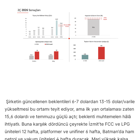
Şirketin güncellenen beklentileri 6-7 dolardan 13-15 dolar/varile
yükseltmesi bu ortamı teyit ediyor, ama ilk yarı ortalaması zaten
15,6 dolardı ve temmuzu güçlü açtı; beklenti muhtemelen hâlâ
ihtiyatlı. Buna karşılık dördüncü çeyrekte İzmit’te FCC ve LPG
üniteleri 12 hafta, platformer ve unifiner 6 hafta, Batman’da ham
petrol ve vakum üniteleri 4 hafta duracak. Marj yüksek kalsa