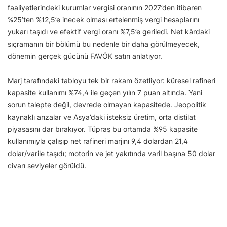
faaliyetlerindeki kurumlar vergisi oranının 2027’den itibaren
%25’ten %12,5’e inecek olması ertelenmiş vergi hesaplarını
yukarı taşıdı ve efektif vergi oranı %7,5’e geriledi. Net kârdaki
sıçramanın bir bölümü bu nedenle bir daha görülmeyecek,
dönemin gerçek gücünü FAVÖK satırı anlatıyor.
Marj tarafındaki tabloyu tek bir rakam özetliyor: küresel rafineri
kapasite kullanımı %74,4 ile geçen yılın 7 puan altında. Yani
sorun talepte değil, devrede olmayan kapasitede. Jeopolitik
kaynaklı arızalar ve Asya’daki isteksiz üretim, orta distilat
piyasasını dar bırakıyor. Tüpraş bu ortamda %95 kapasite
kullanımıyla çalışıp net rafineri marjını 9,4 dolardan 21,4
dolar/varile taşıdı; motorin ve jet yakıtında varil başına 50 dolar
civarı seviyeler görüldü.