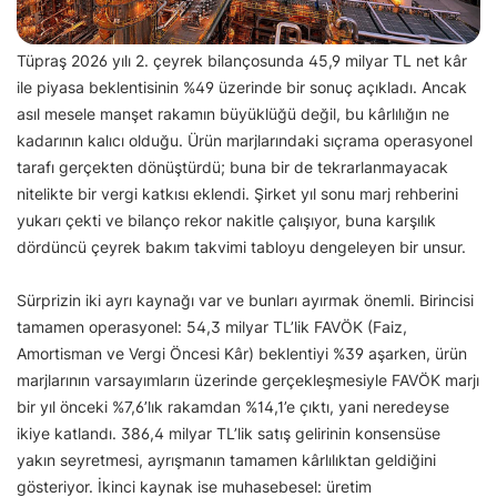
Tüpraş 2026 yılı 2. çeyrek bilançosunda 45,9 milyar TL net kâr
ile piyasa beklentisinin %49 üzerinde bir sonuç açıkladı. Ancak
asıl mesele manşet rakamın büyüklüğü değil, bu kârlılığın ne
kadarının kalıcı olduğu. Ürün marjlarındaki sıçrama operasyonel
tarafı gerçekten dönüştürdü; buna bir de tekrarlanmayacak
nitelikte bir vergi katkısı eklendi. Şirket yıl sonu marj rehberini
yukarı çekti ve bilanço rekor nakitle çalışıyor, buna karşılık
dördüncü çeyrek bakım takvimi tabloyu dengeleyen bir unsur.
Sürprizin iki ayrı kaynağı var ve bunları ayırmak önemli. Birincisi
tamamen operasyonel: 54,3 milyar TL’lik FAVÖK (Faiz,
Amortisman ve Vergi Öncesi Kâr) beklentiyi %39 aşarken, ürün
marjlarının varsayımların üzerinde gerçekleşmesiyle FAVÖK marjı
bir yıl önceki %7,6’lık rakamdan %14,1’e çıktı, yani neredeyse
ikiye katlandı. 386,4 milyar TL’lik satış gelirinin konsensüse
yakın seyretmesi, ayrışmanın tamamen kârlılıktan geldiğini
gösteriyor. İkinci kaynak ise muhasebesel: üretim