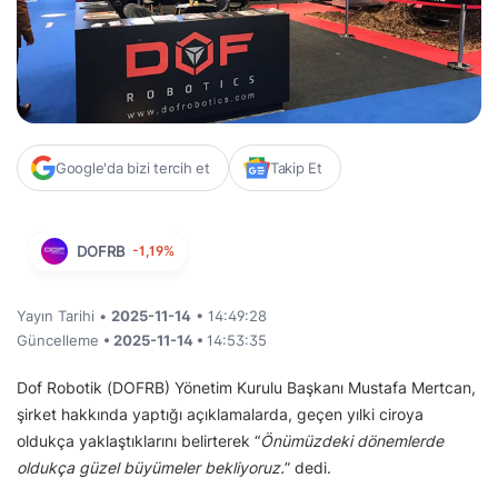
Google'da bizi tercih et
Takip Et
DOFRB
-1,19%
Yayın Tarihi •
2025-11-14
• 14:49:28
Güncelleme
• 2025-11-14 •
14:53:35
Dof Robotik (DOFRB) Yönetim Kurulu Başkanı Mustafa Mertcan,
şirket hakkında yaptığı açıklamalarda, geçen yılki ciroya
oldukça yaklaştıklarını belirterek “
Önümüzdeki dönemlerde
oldukça güzel büyümeler bekliyoruz.
” dedi.