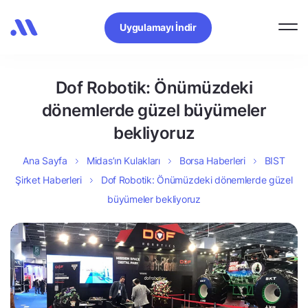
Uygulamayı İndir
Dof Robotik: Önümüzdeki
dönemlerde güzel büyümeler
bekliyoruz
Ana Sayfa
Midas’ın Kulakları
Borsa Haberleri
BIST
Şirket Haberleri
Dof Robotik: Önümüzdeki dönemlerde güzel
büyümeler bekliyoruz