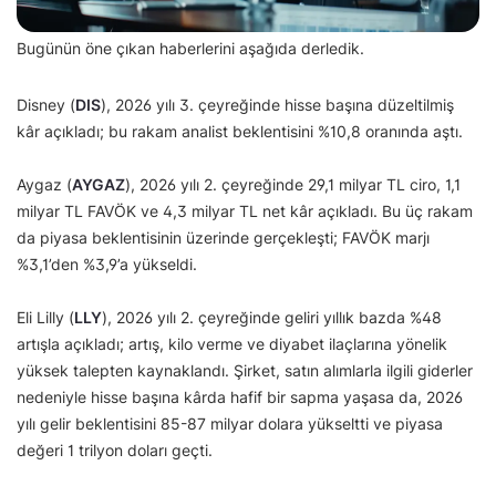
Bugünün öne çıkan haberlerini aşağıda derledik.
Disney (
DIS
), 2026 yılı 3. çeyreğinde hisse başına düzeltilmiş
kâr açıkladı; bu rakam analist beklentisini %10,8 oranında aştı.
Aygaz (
AYGAZ
), 2026 yılı 2. çeyreğinde 29,1 milyar TL ciro, 1,1
milyar TL FAVÖK ve 4,3 milyar TL net kâr açıkladı. Bu üç rakam
da piyasa beklentisinin üzerinde gerçekleşti; FAVÖK marjı
%3,1’den %3,9’a yükseldi.
Eli Lilly (
LLY
), 2026 yılı 2. çeyreğinde geliri yıllık bazda %48
artışla açıkladı; artış, kilo verme ve diyabet ilaçlarına yönelik
yüksek talepten kaynaklandı. Şirket, satın alımlarla ilgili giderler
nedeniyle hisse başına kârda hafif bir sapma yaşasa da, 2026
yılı gelir beklentisini 85-87 milyar dolara yükseltti ve piyasa
değeri 1 trilyon doları geçti.