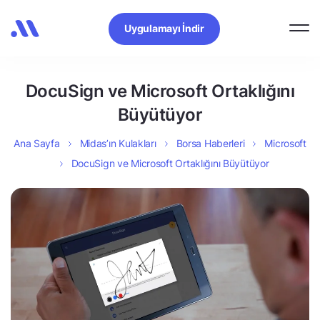
Uygulamayı İndir
DocuSign ve Microsoft Ortaklığını
Büyütüyor
Ana Sayfa
Midas’ın Kulakları
Borsa Haberleri
Microsoft
DocuSign ve Microsoft Ortaklığını Büyütüyor