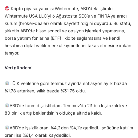
Kripto piyasa yapıcısı Wintermute, ABD’deki iştiraki
Wintermute USA LLC’yi 6 Ağustos’ta SEC’e ve FINRA’ya aracı
kurum (broker-dealer) olarak kaydettirdiğini duyurdu. Bu statü,
şirketin ABD’de hisse senedi ve opsiyon işlemleri yapmasına,
borsa yatırım fonlarına (ETF) likidite sağlamasına ve kendi
hesabına dijital varlık menkul kıymetlerini takas etmesine imkân
tanıyor.
Veri gündemi
TÜİK verilerine göre temmuz ayında enflasyon aylık bazda
%1,78 artarken, yıllık bazda %31,75 oldu.
ABD’de tarım dışı istihdam Temmuz’da 23 bin kişi azaldı ve
80 binlik artış beklentisinin oldukça altında kaldı.
ABD’de işsizlik oranı %4,2’den %4,1’e geriledi. İşgücüne katılım
oranı ise %61,4 olarak kaydedildi.