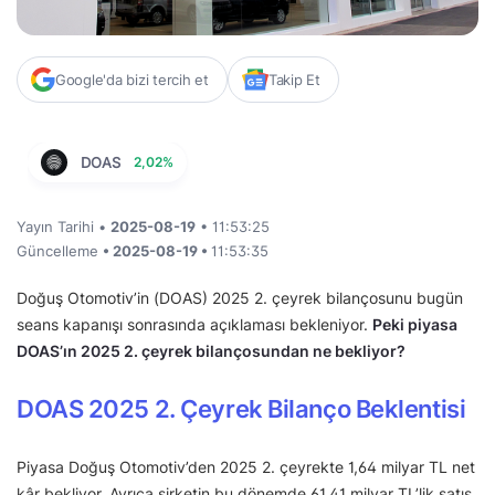
Google'da bizi tercih et
Takip Et
DOAS
2,02%
Yayın Tarihi •
2025-08-19
• 11:53:25
Güncelleme
• 2025-08-19 •
11:53:35
Doğuş Otomotiv’in (DOAS) 2025 2. çeyrek bilançosunu bugün
seans kapanışı sonrasında açıklaması bekleniyor.
Peki piyasa
DOAS’ın 2025 2. çeyrek bilançosundan ne bekliyor?
DOAS 2025 2. Çeyrek Bilanço Beklentisi
Piyasa Doğuş Otomotiv’den 2025 2. çeyrekte 1,64 milyar TL net
kâr bekliyor. Ayrıca şirketin bu dönemde 61,41 milyar TL’lik satış