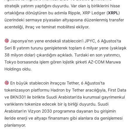
stratejik yatırım yaptığını duyurdu. Var olan iş birliklerini hisse
ortaklığına dönüştüren bu adımla Ripple, XRP Ledger (
XRPL
)
üzerindeki sermaye piyasaları altyapısına düzenlenmiş transfer
acenteliği, ihraç ve teminat mobilitesi ekliyor.
Japonya’nın yene endeksli stablecoin’i JPYC, 6 Ağustos’ta
Seri B yatırım turunu genişleterek toplam 6 milyar yene (yaklaşık
38 milyon dolar) çıkardığını açıkladı. Turdaki en son yatırımcı,
Tokyo borsasında işlem gören lojistik şirketi AZ-COM Maruwa
Holdings oldu.
En büyük stablecoin ihraççısı Tether, 6 Ağustos’ta
tokenizasyon platformu Hadron by Tether aracılığıyla, First Data
ve BKN301 ile birlikte Suudi Arabistan’da kurumsal gayrimenkul
varlıklarını tokenize edecek bir iş birliği duyurdu. Suudi
Arabistan’ın Vizyon 2030 programına dayanan bu girişimin
ileride enerji ve altyapı finansmanı gibi alanlara da genişlemesi
planlanıyor.