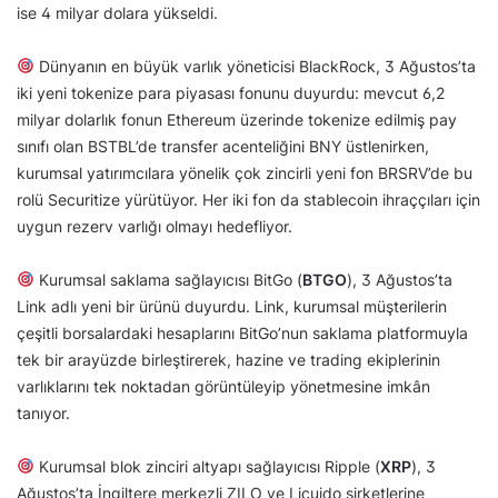
ise 4 milyar dolara yükseldi.
Dünyanın en büyük varlık yöneticisi BlackRock, 3 Ağustos’ta
iki yeni tokenize para piyasası fonunu duyurdu: mevcut 6,2
milyar dolarlık fonun Ethereum üzerinde tokenize edilmiş pay
sınıfı olan BSTBL’de transfer acenteliğini BNY üstlenirken,
kurumsal yatırımcılara yönelik çok zincirli yeni fon BRSRV’de bu
rolü Securitize yürütüyor. Her iki fon da stablecoin ihraççıları için
uygun rezerv varlığı olmayı hedefliyor.
Kurumsal saklama sağlayıcısı BitGo (
BTGO
), 3 Ağustos’ta
Link adlı yeni bir ürünü duyurdu. Link, kurumsal müşterilerin
çeşitli borsalardaki hesaplarını BitGo’nun saklama platformuyla
tek bir arayüzde birleştirerek, hazine ve trading ekiplerinin
varlıklarını tek noktadan görüntüleyip yönetmesine imkân
tanıyor.
Kurumsal blok zinciri altyapı sağlayıcısı Ripple (
XRP
), 3
Ağustos’ta İngiltere merkezli ZILO ve Licuido şirketlerine