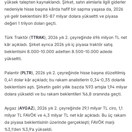
yüksek talepten kaynaklandı. Şirket, satın alımlarla ilgili giderler
nedeniyle hisse başına kârda hafif bir sapma yaşasa da, 2026
yılı gelir beklentisini 85-87 milyar dolara yükseltti ve piyasa
değeri 1 trilyon doları geçti.
Türk Traktör (
TTRAK
), 2026 yılı 2. çeyreğinde 696 milyon TL net
kâr açıkladı. Şirket ayrıca 2026 yılı iç piyasa traktör satış
beklentisini 8.000-10.000 adetten 8.500-10.000 adede
yükseltti.
Palantir (
PLTR
), 2026 yılı 2. çeyreğinde hisse başına düzeltilmiş
0,41 dolar kâr açıkladı; bu rakam analistlerin 0,34-0,35 dolarlık
beklentisini aştı. Şirketin geliri yıllık bazda %93 artışla 1,94 milyar
dolara yükseldi ve bu rakam beklentileri %6,8 oranında geçti.
Aygaz (
AYGAZ
), 2026 yılı 2. çeyreğinde 29,1 milyar TL ciro, 1,1
milyar TL FAVÖK ve 4,3 milyar TL net kâr açıkladı. Bu üç rakam
da piyasa beklentisinin üzerinde gerçekleşti; FAVÖK marjı
%3,1’den %3,9’a yükseldi.