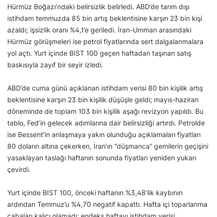
Hürmüz Boğazı’ndaki belirsizlik belirledi. ABD’de tarım dışı
istihdam temmuzda 85 bin artış beklentisine karşın 23 bin kişi
azaldı; işsizlik oranı %4,1’e geriledi. İran-Umman arasındaki
Hürmüz görüşmeleri ise petrol fiyatlarında sert dalgalanmalara
yol açtı. Yurt içinde BIST 100 geçen haftadan taşınan satış
baskısıyla zayıf bir seyir izledi.
ABD’de cuma günü açıklanan istihdam verisi 80 bin kişilik artış
beklentisine karşın 23 bin kişilik düşüşle geldi; mayıs-haziran
döneminde de toplam 103 bin kişilik aşağı revizyon yapıldı. Bu
tablo, Fed’in gelecek adımlarına dair belirsizliği artırdı. Petrolde
ise Bessent’in anlaşmaya yakın olunduğu açıklamaları fiyatları
80 doların altına çekerken, İran’ın “düşmanca” gemilerin geçişini
yasaklayan taslağı haftanın sonunda fiyatları yeniden yukarı
çevirdi.
Yurt içinde BIST 100, önceki haftanın %3,48’lik kaybının
ardından Temmuz’u %4,70 negatif kapattı. Hafta içi toparlanma
çabaları kalıcı olamadı; endeks haftayı istihdam verisi