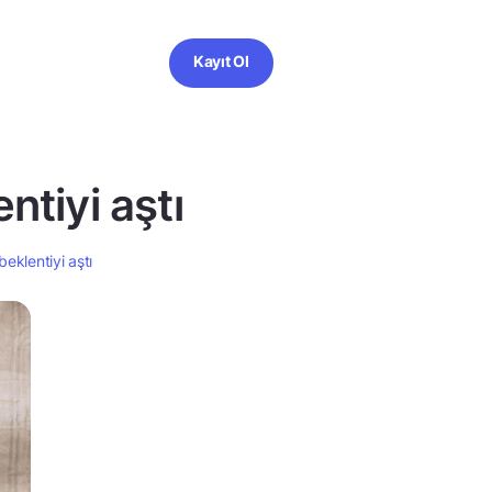
Kayıt Ol
ntiyi aştı
eklentiyi aştı