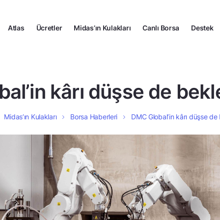
Atlas
Ücretler
Midas’ın Kulakları
Canlı Borsa
Destek
l’in kârı düşse de bekle
Midas’ın Kulakları
Borsa Haberleri
DMC Global’in kârı düşse de b