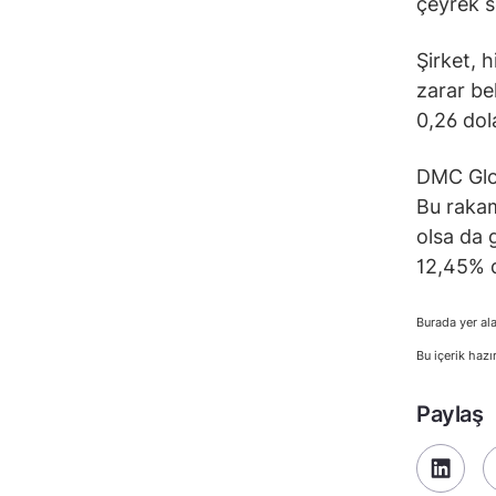
çeyrek s
Şirket, h
zarar be
0,26 dol
DMC Glob
Bu rakam
olsa da 
12,45% d
Burada yer ala
Bu içerik hazı
Paylaş