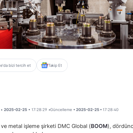
'da bizi tercih et
Takip Et
i •
2025-02-25
• 17:28:29
•
Güncelleme
• 2025-02-25 •
17:28:40
ı ve metal işleme şirketi DMC Global (
BOOM
), dördün