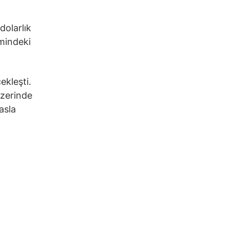
dolarlık
emindeki
ekleşti.
üzerinde
asla