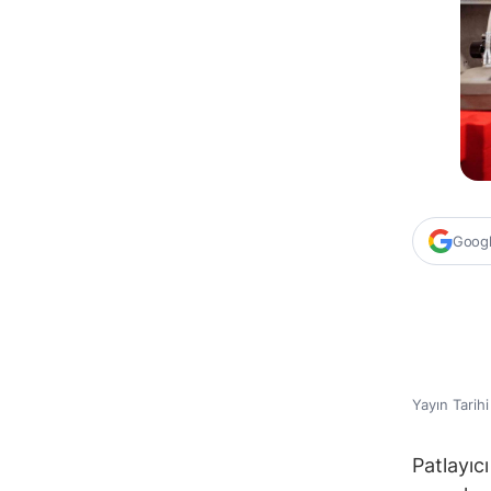
Google
Yayın Tarih
Patlayıc