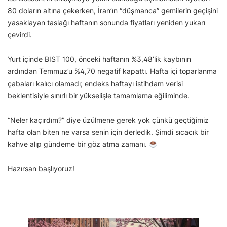
80 doların altına çekerken, İran’ın “düşmanca” gemilerin geçişini
yasaklayan taslağı haftanın sonunda fiyatları yeniden yukarı
çevirdi.
Yurt içinde BIST 100, önceki haftanın %3,48’lik kaybının
ardından Temmuz’u %4,70 negatif kapattı. Hafta içi toparlanma
çabaları kalıcı olamadı; endeks haftayı istihdam verisi
beklentisiyle sınırlı bir yükselişle tamamlama eğiliminde.
“Neler kaçırdım?” diye üzülmene gerek yok çünkü geçtiğimiz
hafta olan biten ne varsa senin için derledik. Şimdi sıcacık bir
kahve alıp gündeme bir göz atma zamanı.
Hazırsan başlıyoruz!