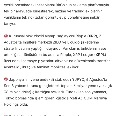
çeşitli borsalardaki hesaplarını BitGo’nun saklama platformuyla
tek bir arayüzde birleştirerek, hazine ve trading ekiplerinin
varlıklarını tek noktadan görüntüleyip yönetmesine imkân
tanıyor.
Kurumsal blok zinciri altyapı sağlayıcısı Ripple (
XRP
), 3
Ağustos’ta İngiltere merkezli ZILO ve Licuido şirketlerine
stratejik yatırım yaptığını duyurdu. Var olan iş birliklerini hisse
ortaklığına dönüştüren bu adımla Ripple, XRP Ledger (
XRPL
)
üzerindeki sermaye piyasaları altyapısına düzenlenmiş transfer
acenteliği, ihraç ve teminat mobilitesi ekliyor.
Japonya’nın yene endeksli stablecoin’i JPYC, 6 Ağustos’ta
Seri B yatırım turunu genişleterek toplam 6 milyar yene (yaklaşık
38 milyon dolar) çıkardığını açıkladı. Turdaki en son yatırımcı,
Tokyo borsasında işlem gören lojistik şirketi AZ-COM Maruwa
Holdings oldu.