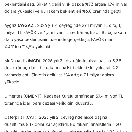
beklentisini aştı. Şirketin geliri yıllık bazda %93 artışla 1,94 milyar
dolara yükseldi ve bu rakam beklentileri %6,8 oranında geçti.
Aygaz (
AYGAZ
), 2026 yılı 2. çeyreğinde 29,1 milyar TL ciro, 1,1
milyar TL FAVÖK ve 4,3 milyar TL net kâr açıkladı. Bu üç rakam
da piyasa beklentisinin üzerinde gerçekleşti; FAVÖK marjı
%3,1’den %3,9’a yükseldi.
McDonald’s (
MCD
), 2026 yılı 2. çeyreğinde hisse başına 3,38
dolar kâr açıkladı; bu rakam analist beklentisini yaklaşık %2
oranında aştı. Şirketin geliri ise %4 artışla 7,1 milyar dolara
yükseldi.
Çimentaş (
CMENT
), Rekabet Kurulu tarafından 37,4 milyon TL
tutarında idari para cezası verildiğini duyurdu.
Caterpillar (
CAT
), 2026 yılı 2. çeyreğinde hisse başına
düzeltilmiş 8,17 dolar kâr açıkladı. Bu rakam, analistlerin 6,20
dolarlık beklentisini aştı. Şirketin geliri ise yıllık bazda %24 artışla