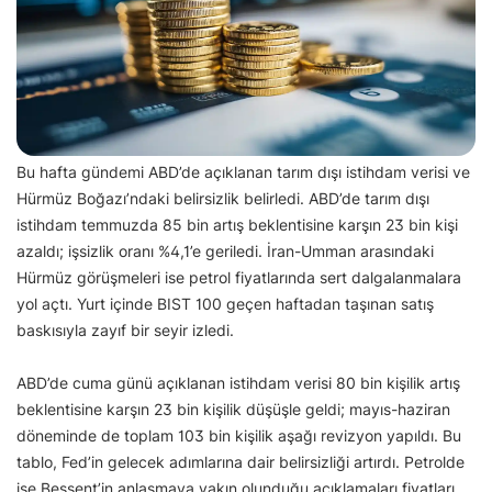
Bu hafta gündemi ABD’de açıklanan tarım dışı istihdam verisi ve
Hürmüz Boğazı’ndaki belirsizlik belirledi. ABD’de tarım dışı
istihdam temmuzda 85 bin artış beklentisine karşın 23 bin kişi
azaldı; işsizlik oranı %4,1’e geriledi. İran-Umman arasındaki
Hürmüz görüşmeleri ise petrol fiyatlarında sert dalgalanmalara
yol açtı. Yurt içinde BIST 100 geçen haftadan taşınan satış
baskısıyla zayıf bir seyir izledi.
ABD’de cuma günü açıklanan istihdam verisi 80 bin kişilik artış
beklentisine karşın 23 bin kişilik düşüşle geldi; mayıs-haziran
döneminde de toplam 103 bin kişilik aşağı revizyon yapıldı. Bu
tablo, Fed’in gelecek adımlarına dair belirsizliği artırdı. Petrolde
ise Bessent’in anlaşmaya yakın olunduğu açıklamaları fiyatları