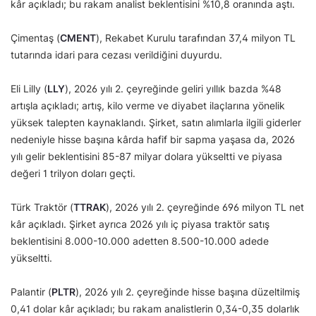
kâr açıkladı; bu rakam analist beklentisini %10,8 oranında aştı.
Çimentaş (
CMENT
), Rekabet Kurulu tarafından 37,4 milyon TL
tutarında idari para cezası verildiğini duyurdu.
Eli Lilly (
LLY
), 2026 yılı 2. çeyreğinde geliri yıllık bazda %48
artışla açıkladı; artış, kilo verme ve diyabet ilaçlarına yönelik
yüksek talepten kaynaklandı. Şirket, satın alımlarla ilgili giderler
nedeniyle hisse başına kârda hafif bir sapma yaşasa da, 2026
yılı gelir beklentisini 85-87 milyar dolara yükseltti ve piyasa
değeri 1 trilyon doları geçti.
Türk Traktör (
TTRAK
), 2026 yılı 2. çeyreğinde 696 milyon TL net
kâr açıkladı. Şirket ayrıca 2026 yılı iç piyasa traktör satış
beklentisini 8.000-10.000 adetten 8.500-10.000 adede
yükseltti.
Palantir (
PLTR
), 2026 yılı 2. çeyreğinde hisse başına düzeltilmiş
0,41 dolar kâr açıkladı; bu rakam analistlerin 0,34-0,35 dolarlık