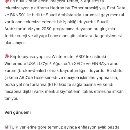
En büyük stablecoin ihraççısı Tether, 6 Ağustos’ta
tokenizasyon platformu Hadron by Tether aracılığıyla, First Data
ve BKN301 ile birlikte Suudi Arabistan’da kurumsal gayrimenkul
varlıklarını tokenize edecek bir iş birliği duyurdu. Suudi
Arabistan’ın Vizyon 2030 programına dayanan bu girişimin
ileride enerji ve altyapı finansmanı gibi alanlara da genişlemesi
planlanıyor.
Kripto piyasa yapıcısı Wintermute, ABD’deki iştiraki
Wintermute USA LLC’yi 6 Ağustos’ta SEC’e ve FINRA’ya aracı
kurum (broker-dealer) olarak kaydettirdiğini duyurdu. Bu statü,
şirketin ABD’de hisse senedi ve opsiyon işlemleri yapmasına,
borsa yatırım fonlarına (ETF) likidite sağlamasına ve kendi
hesabına dijital varlık menkul kıymetlerini takas etmesine imkân
tanıyor.
Veri gündemi
TÜİK verilerine göre temmuz ayında enflasyon aylık bazda