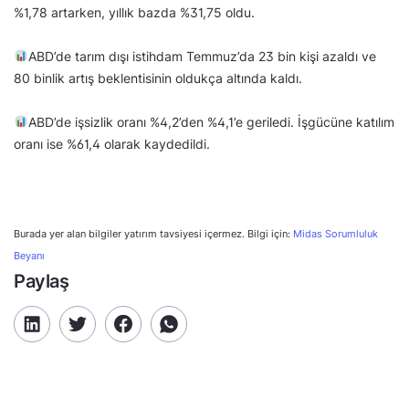
%1,78 artarken, yıllık bazda %31,75 oldu.
ABD’de tarım dışı istihdam Temmuz’da 23 bin kişi azaldı ve
80 binlik artış beklentisinin oldukça altında kaldı.
ABD’de işsizlik oranı %4,2’den %4,1’e geriledi. İşgücüne katılım
oranı ise %61,4 olarak kaydedildi.
Burada yer alan bilgiler yatırım tavsiyesi içermez. Bilgi için:
Midas Sorumluluk
Beyanı
Paylaş