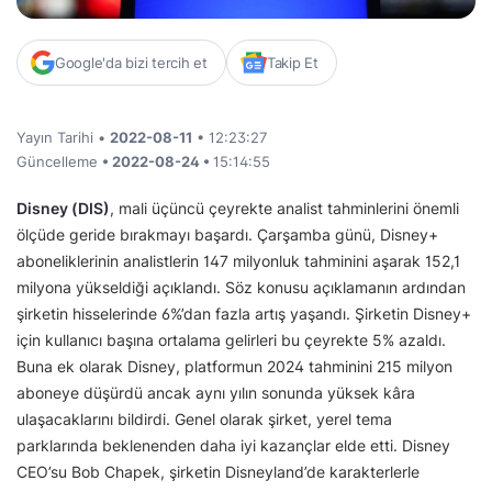
Google'da bizi tercih et
Takip Et
Yayın Tarihi •
2022-08-11
• 12:23:27
Güncelleme
• 2022-08-24 •
15:14:55
Disney (DIS)
, mali üçüncü çeyrekte analist tahminlerini önemli
ölçüde geride bırakmayı başardı. Çarşamba günü, Disney+
aboneliklerinin analistlerin 147 milyonluk tahminini aşarak 152,1
milyona yükseldiği açıklandı. Söz konusu açıklamanın ardından
şirketin hisselerinde 6%’dan fazla artış yaşandı. Şirketin Disney+
için kullanıcı başına ortalama gelirleri bu çeyrekte 5% azaldı.
Buna ek olarak Disney, platformun 2024 tahminini 215 milyon
aboneye düşürdü ancak aynı yılın sonunda yüksek kâra
ulaşacaklarını bildirdi. Genel olarak şirket, yerel tema
parklarında beklenenden daha iyi kazançlar elde etti. Disney
CEO’su Bob Chapek, şirketin Disneyland’de karakterlerle