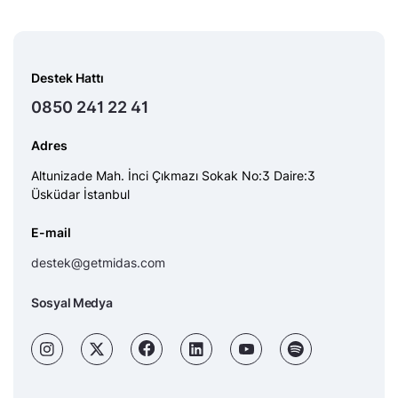
Destek Hattı
0850 241 22 41
Adres
Altunizade Mah. İnci Çıkmazı Sokak No:3 Daire:3
Üsküdar İstanbul
E-mail
destek@getmidas.com
Sosyal Medya