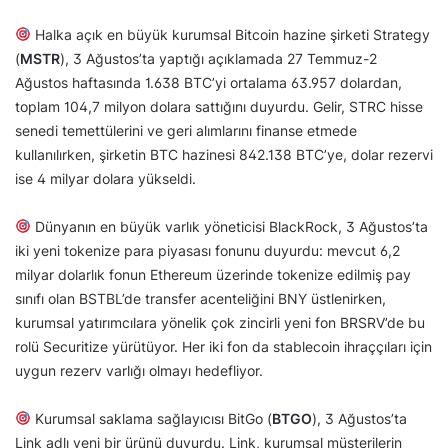
Halka açık en büyük kurumsal Bitcoin hazine şirketi Strategy
(
MSTR
), 3 Ağustos’ta yaptığı açıklamada 27 Temmuz-2
Ağustos haftasında 1.638 BTC’yi ortalama 63.957 dolardan,
toplam 104,7 milyon dolara sattığını duyurdu. Gelir, STRC hisse
senedi temettülerini ve geri alımlarını finanse etmede
kullanılırken, şirketin BTC hazinesi 842.138 BTC’ye, dolar rezervi
ise 4 milyar dolara yükseldi.
Dünyanın en büyük varlık yöneticisi BlackRock, 3 Ağustos’ta
iki yeni tokenize para piyasası fonunu duyurdu: mevcut 6,2
milyar dolarlık fonun Ethereum üzerinde tokenize edilmiş pay
sınıfı olan BSTBL’de transfer acenteliğini BNY üstlenirken,
kurumsal yatırımcılara yönelik çok zincirli yeni fon BRSRV’de bu
rolü Securitize yürütüyor. Her iki fon da stablecoin ihraççıları için
uygun rezerv varlığı olmayı hedefliyor.
Kurumsal saklama sağlayıcısı BitGo (
BTGO
), 3 Ağustos’ta
Link adlı yeni bir ürünü duyurdu. Link, kurumsal müşterilerin