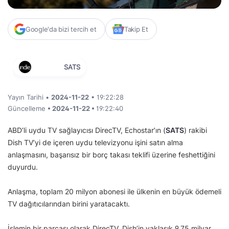
Google'da bizi tercih et
Takip Et
SATS
Yayın Tarihi •
2024-11-22
• 19:22:28
Güncelleme
• 2024-11-22 •
19:22:40
ABD’li uydu TV sağlayıcısı DirecTV, Echostar’ın (
SATS
) rakibi
Dish TV’yi de içeren uydu televizyonu işini satın alma
anlaşmasını, başarısız bir borç takası teklifi üzerine feshettiğini
duyurdu.
Anlaşma, toplam 20 milyon abonesi ile ülkenin en büyük ödemeli
TV dağıtıcılarından birini yaratacaktı.
İşlemin bir parçası olarak DirecTV, Dish’in yaklaşık 9,75 milyar