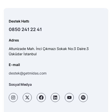
Destek Hattı
0850 241 22 41
Adres
Altunizade Mah. İnci Çıkmazı Sokak No:3 Daire:3
Üsküdar İstanbul
E-mail
destek@getmidas.com
Sosyal Medya