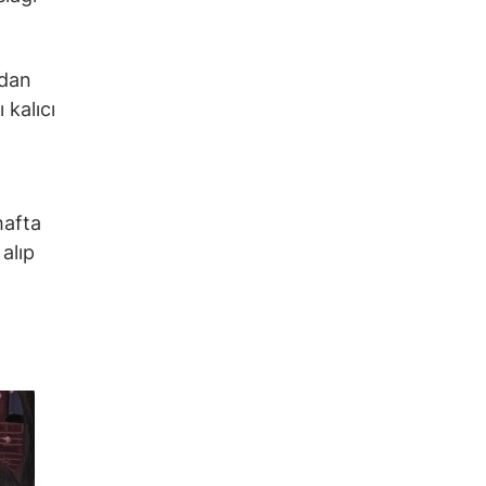
ndan
 kalıcı
hafta
alıp