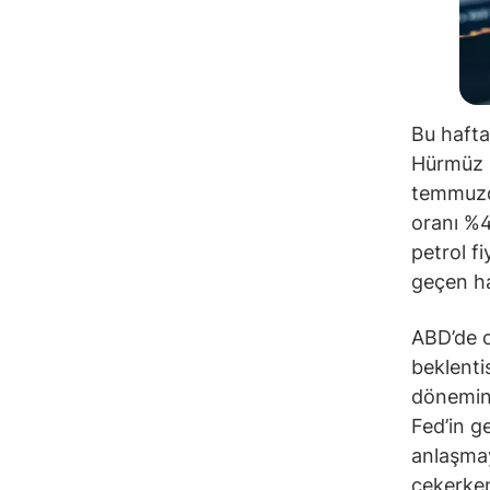
Bu hafta
Hürmüz B
temmuzda
oranı %4
petrol f
geçen haf
ABD’de c
beklenti
dönemind
Fed’in ge
anlaşmay
çekerken