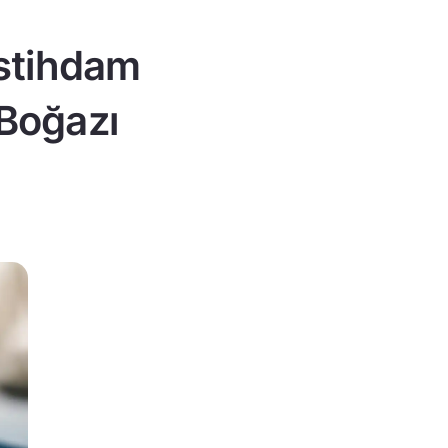
istihdam
 Boğazı