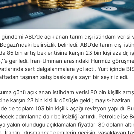
 gündemi ABD’de açıklanan tarım dışı istihdam verisi 
oğazı’ndaki belirsizlik belirledi. ABD’de tarım dışı ist
 85 bin artış beklentisine karşın 23 bin kişi azaldı; iş
,1’e geriledi. İran-Umman arasındaki Hürmüz görüşmel
iyatlarında sert dalgalanmalara yol açtı. Yurt içinde B
tadan taşınan satış baskısıyla zayıf bir seyir izledi.
uma günü açıklanan istihdam verisi 80 bin kişilik artış
sine karşın 23 bin kişilik düşüşle geldi; mayıs-haziran
e de toplam 103 bin kişilik aşağı revizyon yapıldı. Bu
lecek adımlarına dair belirsizliği artırdı. Petrolde ise 
a yakın olunduğu açıklamaları fiyatları 80 doların altı
, İran’ın “düşmanca” gemilerin geçişini yasaklayan ta