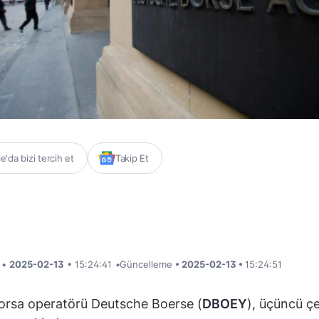
'da bizi tercih et
Takip Et
i •
2025-02-13
• 15:24:41
•
Güncelleme
• 2025-02-13 •
15:24:51
orsa operatörü Deutsche Boerse (
DBOEY
), üçüncü ç