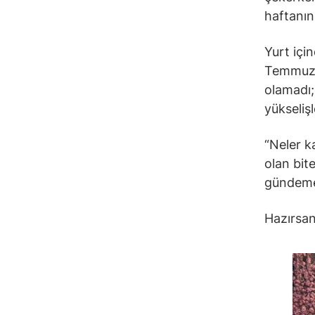
haftanın
Yurt içi
Temmuz’u
olamadı; 
yükseliş
“Neler k
olan bite
gündeme
Hazırsan