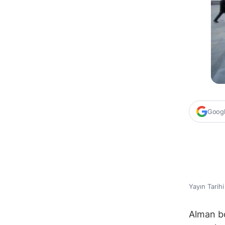
Google
Yayın Tarih
Alman b