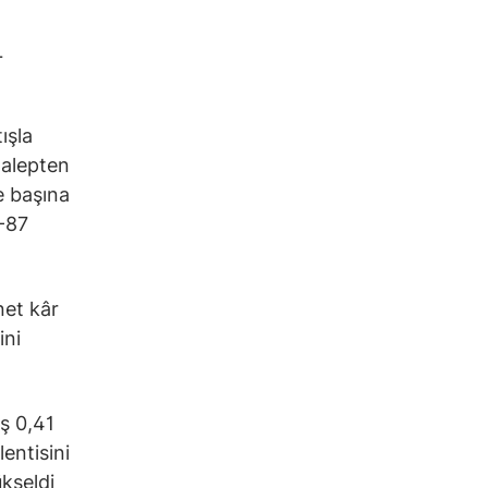
L
ışla
talepten
se başına
5-87
net kâr
ini
iş 0,41
entisini
ükseldi