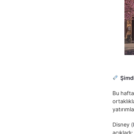
Şimdi
Bu hafta
ortaklıkl
yatırıml
Disney (
açıkladı