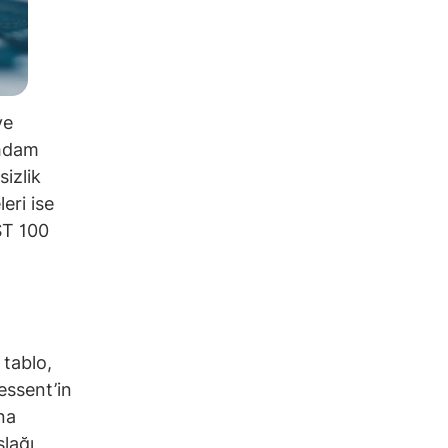
ve
ihdam
sizlik
eri ise
IST 100
 tablo,
Bessent’in
na
slağı