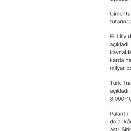
Çimenta
tutarında
Eli Lilly (
açıkladı;
kaynaklan
kârda ha
milyar do
Türk Tra
açıkladı.
8.000-10
Palantir 
dolar kâr
aştı. Şir