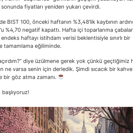
 sonunda fiyatları yeniden yukarı çevirdi.
nde BIST 100, önceki haftanın %3,48’lik kaybının ardı
 %4,70 negatif kapattı. Hafta içi toparlanma çabaları
endeks haftayı istihdam verisi beklentisiyle sınırlı bir
le tamamlama eğiliminde.
açırdım?” diye üzülmene gerek yok çünkü geçtiğimiz 
n ne varsa senin için derledik. Şimdi sıcacık bir kahve 
 bir göz atma zamanı.
 başlıyoruz!