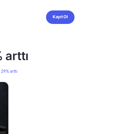
Kayıt Ol
 arttı
 29% arttı