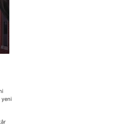
ni
 yeni
kâr