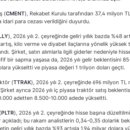
ş (
CMENT
), Rekabet Kurulu tarafından 37,4 milyon T
 idari para cezası verildiğini duyurdu.
LLY
), 2026 yılı 2. çeyreğinde geliri yıllık bazda %48 art
 artış, kilo verme ve diyabet ilaçlarına yönelik yüksek 
dı. Şirket, satın alımlarla ilgili giderler nedeniyle his
fif bir sapma yaşasa da, 2026 yılı gelir beklentisini 8
lara yükseltti ve piyasa değeri 1 trilyon doları geçti.
ktör (
TTRAK
), 2026 yılı 2. çeyreğinde 696 milyon TL 
 Şirket ayrıca 2026 yılı iç piyasa traktör satış beklentis
.000 adetten 8.500-10.000 adede yükseltti.
(
PLTR
), 2026 yılı 2. çeyreğinde hisse başına düzeltilm
 açıkladı; bu rakam analistlerin 0,34-0,35 dolarlık bekl
ketin geliri yıllık bazda %93 artışla 1,94 milyar dolara y