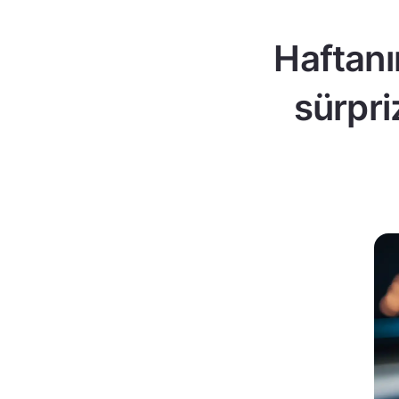
Haftanı
sürpri