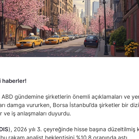
 haberler!
 ABD gündemine şirketlerin önemli açıklamaları ve ye
arı damga vururken, Borsa İstanbul’da şirketler bir dizi
ar ve iş anlaşmaları duyurdu.
DIS
), 2026 yılı 3. çeyreğinde hisse başına düzeltilmiş 
; bu rakam analist beklentisini %10,8 oranında aştı.