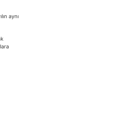
ılın aynı
ak
lara