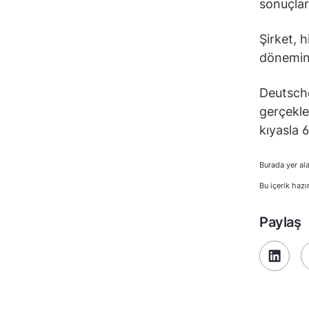
sonuçları
Şirket, 
dönemind
Deutsche 
gerçekle
kıyasla 
Burada yer ala
Bu içerik hazı
Paylaş