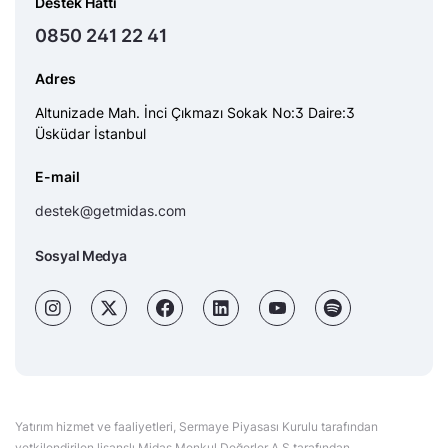
Destek Hattı
0850 241 22 41
Adres
Altunizade Mah. İnci Çıkmazı Sokak No:3 Daire:3
Üsküdar İstanbul
E-mail
destek@getmidas.com
Sosyal Medya
Yatırım hizmet ve faaliyetleri, Sermaye Piyasası Kurulu tarafından
yetkilendirilen lisanslı Midas Menkul Değerler A.Ş tarafından