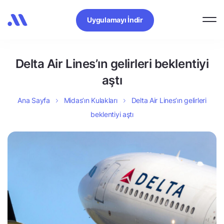
Uygulamayı İndir
Delta Air Lines’ın gelirleri beklentiyi
aştı
Ana Sayfa
Midas’ın Kulakları
Delta Air Lines’ın gelirleri
beklentiyi aştı