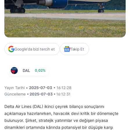
Google'da bizi tercih et
Takip Et
DAL
0,02%
Yayın Tarihi •
2025-07-03
• 16:12:28
Güncelleme
• 2025-07-03 •
16:12:31
Delta Air Lines (DAL) ikinci çeyrek bilanço sonuçlarını
açıklamaya hazırlanırken, havacılık devi kritik bir dönemeçte
bulunuyor. Şirket, stratejik yatırımlar ve değişen piyasa
dinamikleri ortamında kârında potansiyel bir düşüşle karşı