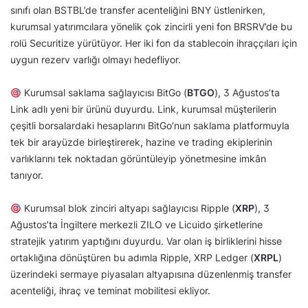
sınıfı olan BSTBL’de transfer acenteliğini BNY üstlenirken,
kurumsal yatırımcılara yönelik çok zincirli yeni fon BRSRV’de bu
rolü Securitize yürütüyor. Her iki fon da stablecoin ihraççıları için
uygun rezerv varlığı olmayı hedefliyor.
Kurumsal saklama sağlayıcısı BitGo (
BTGO
), 3 Ağustos’ta
Link adlı yeni bir ürünü duyurdu. Link, kurumsal müşterilerin
çeşitli borsalardaki hesaplarını BitGo’nun saklama platformuyla
tek bir arayüzde birleştirerek, hazine ve trading ekiplerinin
varlıklarını tek noktadan görüntüleyip yönetmesine imkân
tanıyor.
Kurumsal blok zinciri altyapı sağlayıcısı Ripple (
XRP
), 3
Ağustos’ta İngiltere merkezli ZILO ve Licuido şirketlerine
stratejik yatırım yaptığını duyurdu. Var olan iş birliklerini hisse
ortaklığına dönüştüren bu adımla Ripple, XRP Ledger (
XRPL
)
üzerindeki sermaye piyasaları altyapısına düzenlenmiş transfer
acenteliği, ihraç ve teminat mobilitesi ekliyor.