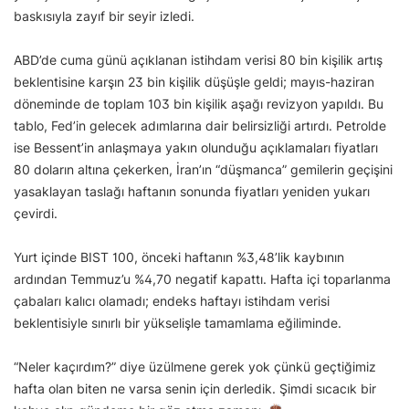
baskısıyla zayıf bir seyir izledi.
ABD’de cuma günü açıklanan istihdam verisi 80 bin kişilik artış
beklentisine karşın 23 bin kişilik düşüşle geldi; mayıs-haziran
döneminde de toplam 103 bin kişilik aşağı revizyon yapıldı. Bu
tablo, Fed’in gelecek adımlarına dair belirsizliği artırdı. Petrolde
ise Bessent’in anlaşmaya yakın olunduğu açıklamaları fiyatları
80 doların altına çekerken, İran’ın “düşmanca” gemilerin geçişini
yasaklayan taslağı haftanın sonunda fiyatları yeniden yukarı
çevirdi.
Yurt içinde BIST 100, önceki haftanın %3,48’lik kaybının
ardından Temmuz’u %4,70 negatif kapattı. Hafta içi toparlanma
çabaları kalıcı olamadı; endeks haftayı istihdam verisi
beklentisiyle sınırlı bir yükselişle tamamlama eğiliminde.
“Neler kaçırdım?” diye üzülmene gerek yok çünkü geçtiğimiz
hafta olan biten ne varsa senin için derledik. Şimdi sıcacık bir