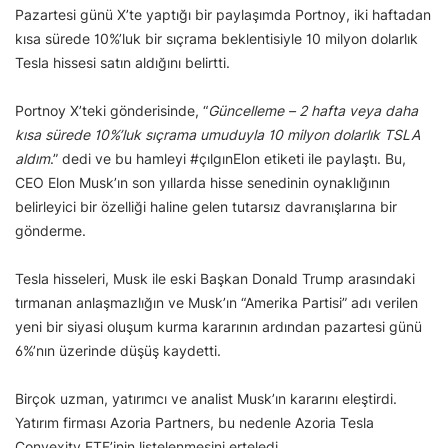
Pazartesi günü X’te yaptığı bir paylaşımda Portnoy, iki haftadan
kısa sürede 10%’luk bir sıçrama beklentisiyle 10 milyon dolarlık
Tesla hissesi satın aldığını belirtti.
Portnoy X’teki gönderisinde, “
Güncelleme – 2 hafta veya daha
kısa sürede 10%’luk sıçrama umuduyla 10 milyon dolarlık TSLA
aldım
.” dedi ve bu hamleyi #çılgınElon etiketi ile paylaştı. Bu,
CEO Elon Musk’ın son yıllarda hisse senedinin oynaklığının
belirleyici bir özelliği haline gelen tutarsız davranışlarına bir
gönderme.
Tesla hisseleri, Musk ile eski Başkan Donald Trump arasındaki
tırmanan anlaşmazlığın ve Musk’ın “Amerika Partisi” adı verilen
yeni bir siyasi oluşum kurma kararının ardından pazartesi günü
6%’nın üzerinde düşüş kaydetti.
Birçok uzman, yatırımcı ve analist Musk’ın kararını eleştirdi.
Yatırım firması Azoria Partners, bu nedenle Azoria Tesla
Convexity ETF’inin listelenmesini erteledi.