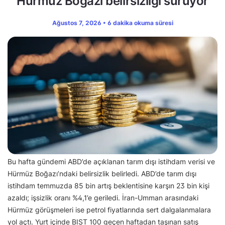
Hürmüz Boğazı belirsizliği sürüyor
Ağustos 7, 2026 • 6 dakika okuma süresi
Bu hafta gündemi ABD’de açıklanan tarım dışı istihdam verisi ve
Hürmüz Boğazı’ndaki belirsizlik belirledi. ABD’de tarım dışı
istihdam temmuzda 85 bin artış beklentisine karşın 23 bin kişi
azaldı; işsizlik oranı %4,1’e geriledi. İran-Umman arasındaki
Hürmüz görüşmeleri ise petrol fiyatlarında sert dalgalanmalara
yol açtı. Yurt içinde BIST 100 geçen haftadan taşınan satış