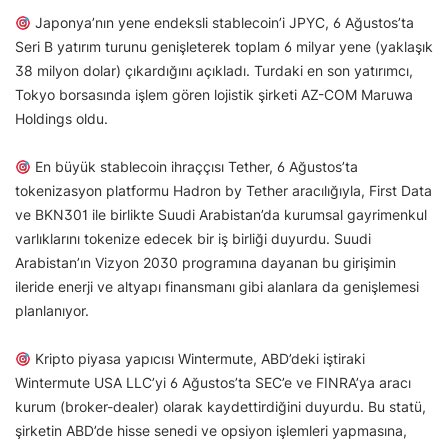
Japonya’nın yene endeksli stablecoin’i JPYC, 6 Ağustos’ta
Seri B yatırım turunu genişleterek toplam 6 milyar yene (yaklaşık
38 milyon dolar) çıkardığını açıkladı. Turdaki en son yatırımcı,
Tokyo borsasında işlem gören lojistik şirketi AZ-COM Maruwa
Holdings oldu.
En büyük stablecoin ihraççısı Tether, 6 Ağustos’ta
tokenizasyon platformu Hadron by Tether aracılığıyla, First Data
ve BKN301 ile birlikte Suudi Arabistan’da kurumsal gayrimenkul
varlıklarını tokenize edecek bir iş birliği duyurdu. Suudi
Arabistan’ın Vizyon 2030 programına dayanan bu girişimin
ileride enerji ve altyapı finansmanı gibi alanlara da genişlemesi
planlanıyor.
Kripto piyasa yapıcısı Wintermute, ABD’deki iştiraki
Wintermute USA LLC’yi 6 Ağustos’ta SEC’e ve FINRA’ya aracı
kurum (broker-dealer) olarak kaydettirdiğini duyurdu. Bu statü,
şirketin ABD’de hisse senedi ve opsiyon işlemleri yapmasına,