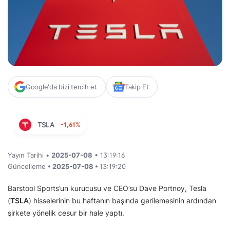
Google'da bizi tercih et
Takip Et
TSLA
-1,61%
Yayın Tarihi •
2025-07-08
• 13:19:16
Güncelleme
• 2025-07-08 •
13:19:20
Barstool Sports’un kurucusu ve CEO’su Dave Portnoy, Tesla
(
TSLA
) hisselerinin bu haftanın başında gerilemesinin ardından
şirkete yönelik cesur bir hale yaptı.