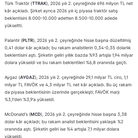
Türk Traktör (
TTRAK
), 2026 yılı 2. çeyreğinde 696 milyon TL net
kâr açıkladı. Şirket ayrıca 2026 yılı iç piyasa traktör satış
beklentisini 8.000-10.000 adetten 8.500-10.000 adede
yükseltti.
Palantir (
PLTR
), 2026 yılı 2. çeyreğinde hisse başına düzeltilmiş
0,41 dolar kâr açıkladı; bu rakam analistlerin 0,34-0,35 dolarlık
beklentisini aştı. Şirketin geliri yıllık bazda %93 artışla 1,94 milyar
dolara yükseldi ve bu rakam beklentileri %6,8 oranında geçti.
Aygaz (
AYGAZ
), 2026 yılı 2. çeyreğinde 29,1 milyar TL ciro, 1,1
milyar TL FAVÖK ve 4,3 milyar TL net kâr açıkladı. Bu üç rakam
da piyasa beklentisinin üzerinde gerçekleşti; FAVÖK marjı
%3,1’den %3,9’a yükseldi.
McDonald’s (
MCD
), 2026 yılı 2. çeyreğinde hisse başına 3,38
dolar kâr açıkladı; bu rakam analist beklentisini yaklaşık %2
oranında aştı. Şirketin geliri ise %4 artışla 7,1 milyar dolara
yükseldi.