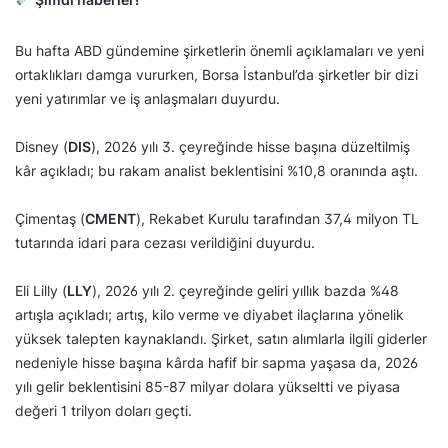
Bu hafta ABD gündemine şirketlerin önemli açıklamaları ve yeni
ortaklıkları damga vururken, Borsa İstanbul’da şirketler bir dizi
yeni yatırımlar ve iş anlaşmaları duyurdu.
Disney (
DIS
), 2026 yılı 3. çeyreğinde hisse başına düzeltilmiş
kâr açıkladı; bu rakam analist beklentisini %10,8 oranında aştı.
Çimentaş (
CMENT
), Rekabet Kurulu tarafından 37,4 milyon TL
tutarında idari para cezası verildiğini duyurdu.
Eli Lilly (
LLY
), 2026 yılı 2. çeyreğinde geliri yıllık bazda %48
artışla açıkladı; artış, kilo verme ve diyabet ilaçlarına yönelik
yüksek talepten kaynaklandı. Şirket, satın alımlarla ilgili giderler
nedeniyle hisse başına kârda hafif bir sapma yaşasa da, 2026
yılı gelir beklentisini 85-87 milyar dolara yükseltti ve piyasa
değeri 1 trilyon doları geçti.