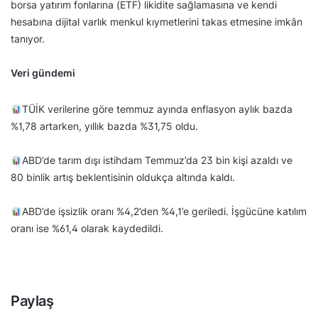
borsa yatırım fonlarına (ETF) likidite sağlamasına ve kendi
hesabına dijital varlık menkul kıymetlerini takas etmesine imkân
tanıyor.
Veri gündemi
TÜİK verilerine göre temmuz ayında enflasyon aylık bazda
%1,78 artarken, yıllık bazda %31,75 oldu.
ABD’de tarım dışı istihdam Temmuz’da 23 bin kişi azaldı ve
80 binlik artış beklentisinin oldukça altında kaldı.
ABD’de işsizlik oranı %4,2’den %4,1’e geriledi. İşgücüne katılım
oranı ise %61,4 olarak kaydedildi.
Paylaş