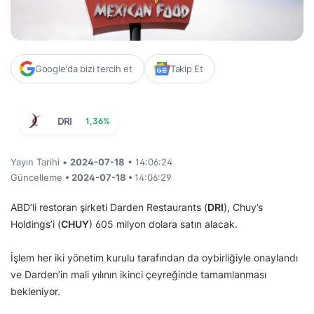
Google'da bizi tercih et
Takip Et
DRI
1,36%
Yayın Tarihi •
2024-07-18
• 14:06:24
Güncelleme
• 2024-07-18 •
14:06:29
ABD’li restoran şirketi Darden Restaurants (
DRI
), Chuy’s
Holdings’i (
CHUY
) 605 milyon dolara satın alacak.
İşlem her iki yönetim kurulu tarafından da oybirliğiyle onaylandı
ve Darden’in mali yılının ikinci çeyreğinde tamamlanması
bekleniyor.