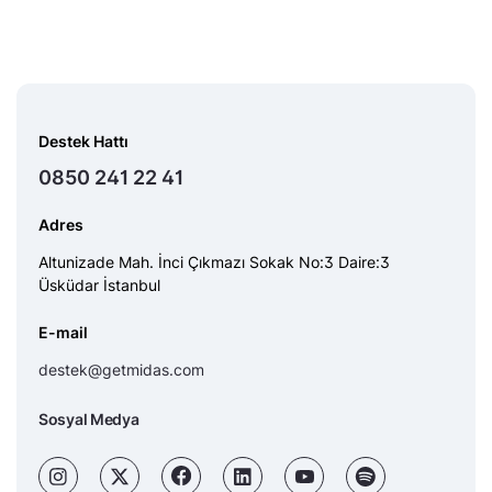
Destek Hattı
0850 241 22 41
Adres
Altunizade Mah. İnci Çıkmazı Sokak No:3 Daire:3
Üsküdar İstanbul
E-mail
destek@getmidas.com
Sosyal Medya