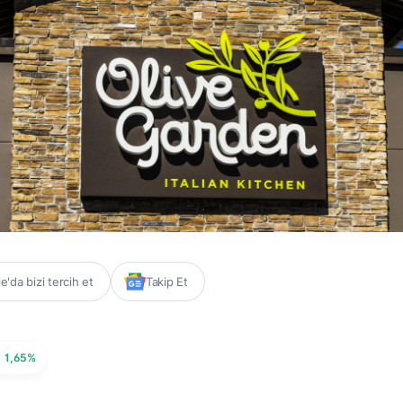
'da bizi tercih et
Takip Et
1,65%