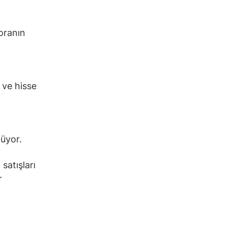
 oranın
 ve hisse
üyor.
satışları
r