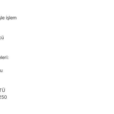
le işlem
cü
leri:
nu
STÜ
250