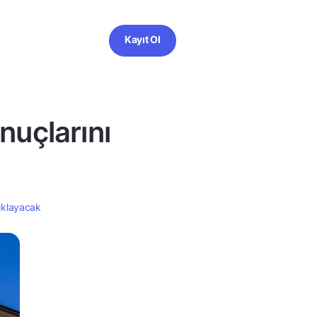
Kayıt Ol
nuçlarını
ıklayacak