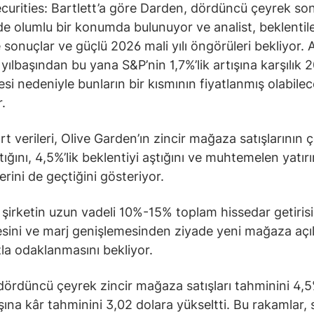
ecurities: Bartlett’a göre Darden, dördüncü çeyrek son
e olumlu bir konumda bulunuyor ve analist, beklentile
 sonuçlar ve güçlü 2026 mali yılı öngörüleri bekliyor.
 yılbaşından bu yana S&P’nin 1,7%’lik artışına karşılık
si nedeniyle bunların bir kısmının fiyatlanmış olabilec
r.
rt verileri, Olive Garden’ın zincir mağaza satışlarının 
tığını, 4,5%’lik beklentiyi aştığını ve muhtemelen yatır
erini de geçtiğini gösteriyor.
, şirketin uzun vadeli 10%-15% toplam hissedar getirisi
sini ve marj genişlemesinden ziyade yeni mağaza açıl
la odaklanmasını bekliyor.
 dördüncü çeyrek zincir mağaza satışları tahminini 4,5
şına kâr tahminini 3,02 dolara yükseltti. Bu rakamlar, s