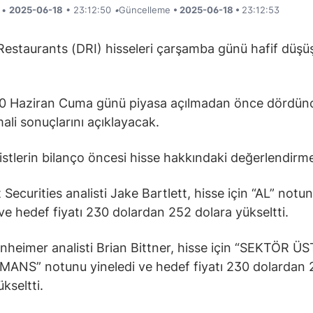
i •
2025-06-18
• 23:12:50
•
Güncelleme
• 2025-06-18 •
23:12:53
estaurants (DRI) hisseleri çarşamba günü hafif düşüş
 20 Haziran Cuma günü piyasa açılmadan önce dördün
ali sonuçlarını açıklayacak.
listlerin bilanço öncesi hisse hakkındaki değerlendirme
 Securities analisti Jake Bartlett, hisse için “AL” notu
 ve hedef fiyatı 230 dolardan 252 dolara yükseltti.
heimer analisti Brian Bittner, hisse için “SEKTÖR Ü
ANS” notunu yineledi ve hedef fiyatı 230 dolardan 
kseltti.