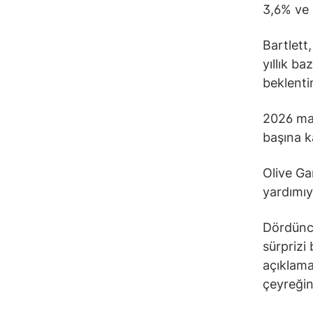
3,6% ve 
Bartlett
yıllık b
beklenti
2026 mal
başına k
Olive Ga
yardımıy
Dördüncü
sürprizi
açıklama
çeyreğin