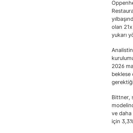
Oppenhei
Restaura
yılbaşın
olan 21x
yukarı y
Analisti
kurulumu 
2026 mal
beklese 
gerektiğ
Bittner,
modelind
ve daha 
için 3,3