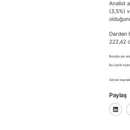
Analist 
(3,5%) v
olduğun
Darden h
222,62 d
Burada yer ala
Bu içerik hazı
Görsel kaynak
Paylaş