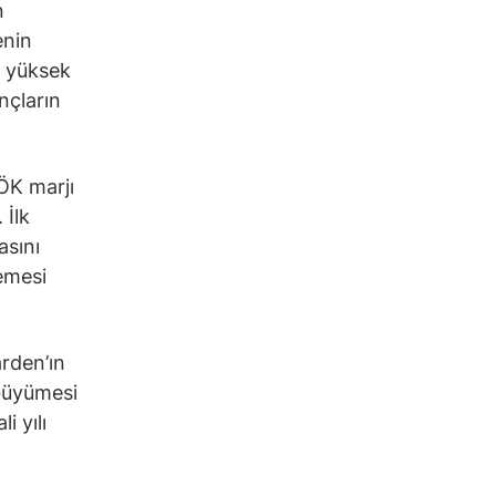
n
enin
a yüksek
nçların
VÖK marjı
 İlk
asını
lemesi
arden’ın
büyümesi
i yılı