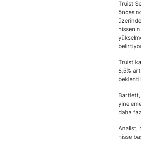
Truist S
öncesind
üzerinde
hissenin
yükselme
belirtiyo
Truist ka
6,5% art
beklentil
Bartlett
yineleme
daha faz
Analist,
hisse ba