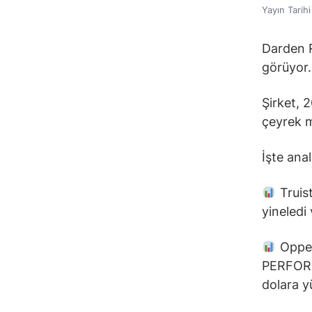
Yayın Tarih
Darden R
görüyor.
Şirket,
çeyrek m
İşte ana
Truist
yineledi
Oppen
PERFORM
dolara yü