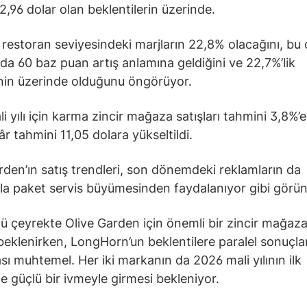
2,96 dolar olan beklentilerin üzerinde.
, restoran seviyesindeki marjların 22,8% olacağını, bu
azda 60 baz puan artış anlamına geldiğini ve 22,7%’lik
nin üzerinde olduğunu öngörüyor.
i yılı için karma zincir mağaza satışları tahmini 3,8%’e
âr tahmini 11,05 dolara yükseltildi.
rden’ın satış trendleri, son dönemdeki reklamların da
la paket servis büyümesinden faydalanıyor gibi görün
 çeyrekte Olive Garden için önemli bir zincir mağaza 
 beklenirken, LongHorn’un beklentilere paralel sonuçla
sı muhtemel. Her iki markanın da 2026 mali yılının ilk
e güçlü bir ivmeyle girmesi bekleniyor.