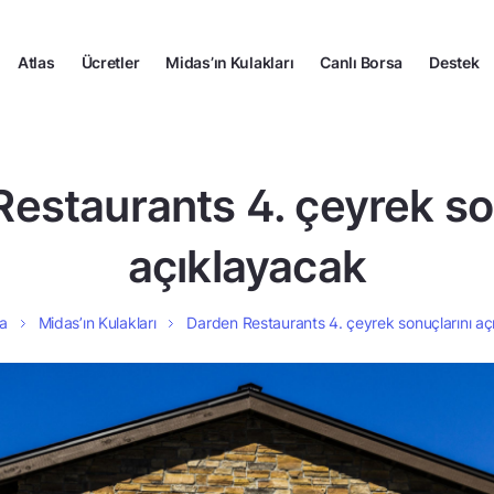
Atlas
Ücretler
Midas’ın Kulakları
Canlı Borsa
Destek
estaurants 4. çeyrek so
açıklayacak
a
Midas’ın Kulakları
Darden Restaurants 4. çeyrek sonuçlarını aç