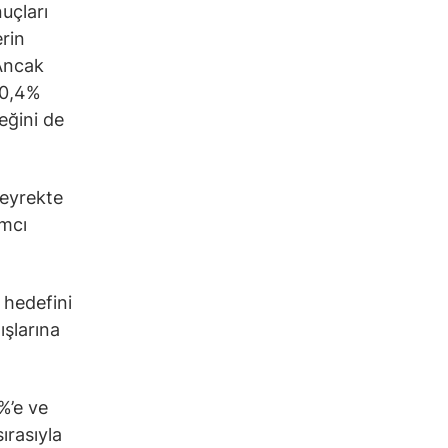
uçları
rin
 Ancak
 20,4%
eğini de
çeyrekte
ımcı
 hedefini
ışlarına
%’e ve
ırasıyla