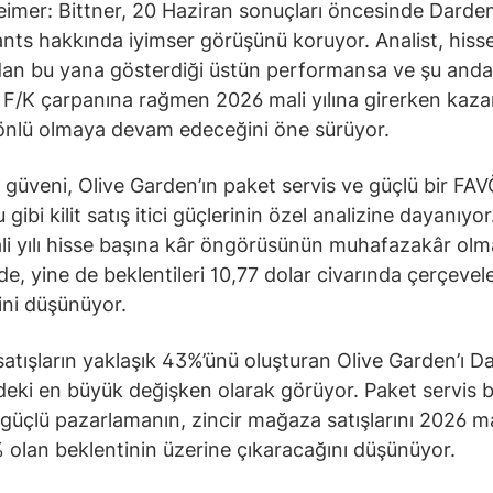
mer: Bittner, 20 Haziran sonuçları öncesinde Darde
nts hakkında iyimser görüşünü koruyor. Analist, hiss
dan bu yana gösterdiği üstün performansa ve şu and
 F/K çarpanına rağmen 2026 mali yılına girerken kaza
önlü olmaya devam edeceğini öne sürüyor.
n güveni, Olive Garden’ın paket servis ve güçlü bir FA
gibi kilit satış itici güçlerinin özel analizine dayanıyor.
i yılı hisse başına kâr öngörüsünün muhafazakâr olm
de, yine de beklentileri 10,77 dolar civarında çerçeve
ini düşünüyor.
 satışların yaklaşık 43%’ünü oluşturan Olive Garden’ı D
eki en büyük değişken olarak görüyor. Paket servis 
güçlü pazarlamanın, zincir mağaza satışlarını 2026 mal
% olan beklentinin üzerine çıkaracağını düşünüyor.