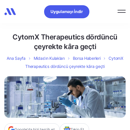
Uygulamayı İndir
CytomX Therapeutics dördüncü
çeyrekte kâra geçti
Ana Sayfa
Midas’ın Kulakları
Borsa Haberleri
CytomX
Therapeutics dördüncü çeyrekte kâra geçti
Google'da bizi tercih et
Takip Et