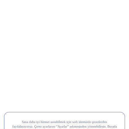
Al Sinyali Veren Hisseler
Koç Holding (KCHOL)
Odine Solutions (ODINE)
Ral Yatırım Holding (RALYH)
Europower Enerji ve Otomasyon (EUPWR)
Kardemir Karabük Demir Çelik Sanayi ve Ticaret (KRDMD)
Aksa Akrilik Kimya Sanayii (AKSA)
Teknik Analiz Nedir?