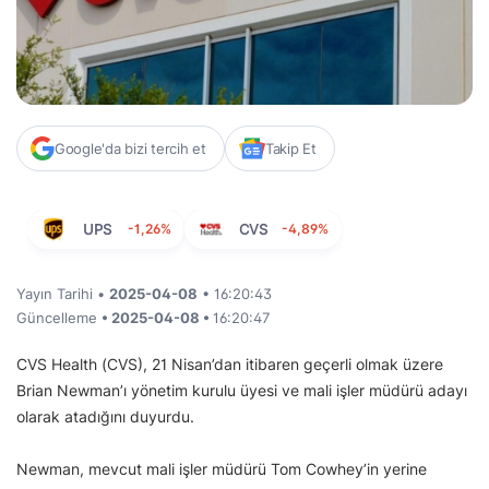
Google'da bizi tercih et
Takip Et
UPS
-1,26%
CVS
-4,89%
Yayın Tarihi •
2025-04-08
• 16:20:43
Güncelleme
• 2025-04-08 •
16:20:47
CVS Health (CVS), 21 Nisan’dan itibaren geçerli olmak üzere
Brian Newman’ı yönetim kurulu üyesi ve mali işler müdürü adayı
olarak atadığını duyurdu.
Newman, mevcut mali işler müdürü Tom Cowhey’in yerine