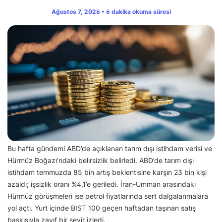
Ağustos 7, 2026 • 6 dakika okuma süresi
Bu hafta gündemi ABD’de açıklanan tarım dışı istihdam verisi ve
Hürmüz Boğazı’ndaki belirsizlik belirledi. ABD’de tarım dışı
istihdam temmuzda 85 bin artış beklentisine karşın 23 bin kişi
azaldı; işsizlik oranı %4,1’e geriledi. İran-Umman arasındaki
Hürmüz görüşmeleri ise petrol fiyatlarında sert dalgalanmalara
yol açtı. Yurt içinde BIST 100 geçen haftadan taşınan satış
baskısıyla zayıf bir seyir izledi.