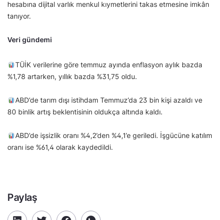
hesabına dijital varlık menkul kıymetlerini takas etmesine imkân
tanıyor.
Veri gündemi
TÜİK verilerine göre temmuz ayında enflasyon aylık bazda
%1,78 artarken, yıllık bazda %31,75 oldu.
ABD’de tarım dışı istihdam Temmuz’da 23 bin kişi azaldı ve
80 binlik artış beklentisinin oldukça altında kaldı.
ABD’de işsizlik oranı %4,2’den %4,1’e geriledi. İşgücüne katılım
oranı ise %61,4 olarak kaydedildi.
Paylaş