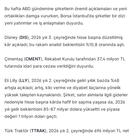
Bu hafta ABD gündemine şirketlerin önemli açıklamaları ve yeni
ortaklıkları damga vururken, Borsa İstanbul’da şirketler bir dizi
yeni yatırımlar ve iş anlaşmaları duyurdu.
Disney (
DIS
), 2026 yılı 3. çeyreğinde hisse başına düzeltilmiş
kâr açıkladı; bu rakam analist beklentisini %10,8 oranında aştı.
Çimentaş (
CMENT
), Rekabet Kurulu tarafından 37,4 milyon TL
tutarında idari para cezası verildiğini duyurdu.
Eli Lilly (
LLY
), 2026 yılı 2. çeyreğinde geliri yıllık bazda %48
artışla açıkladı; artış, kilo verme ve diyabet ilaçlarına yönelik
yüksek talepten kaynaklandı. Şirket, satın alımlarla ilgili giderler
nedeniyle hisse başına kârda hafif bir sapma yaşasa da, 2026
yılı gelir beklentisini 85-87 milyar dolara yükseltti ve piyasa
değeri 1 trilyon doları geçti.
Türk Traktör (
TTRAK
), 2026 yılı 2. çeyreğinde 696 milyon TL net