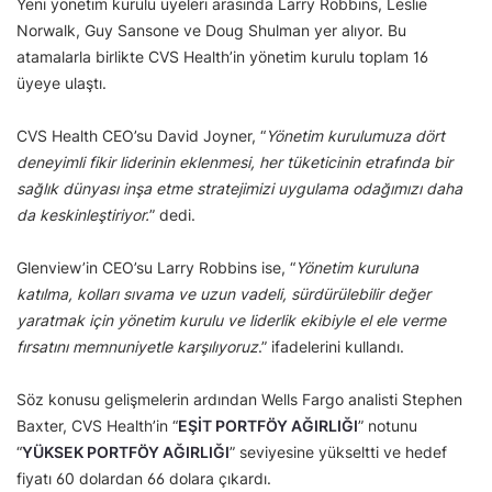
Yeni yönetim kurulu üyeleri arasında Larry Robbins, Leslie
Norwalk, Guy Sansone ve Doug Shulman yer alıyor. Bu
atamalarla birlikte CVS Health’in yönetim kurulu toplam 16
üyeye ulaştı.
CVS Health CEO’su David Joyner, “
Yönetim kurulumuza dört
deneyimli fikir liderinin eklenmesi, her tüketicinin etrafında bir
sağlık dünyası inşa etme stratejimizi uygulama odağımızı daha
da keskinleştiriyor.
” dedi.
Glenview’in CEO’su Larry Robbins ise, “
Yönetim kuruluna
katılma, kolları sıvama ve uzun vadeli, sürdürülebilir değer
yaratmak için yönetim kurulu ve liderlik ekibiyle el ele verme
fırsatını memnuniyetle karşılıyoruz
.” ifadelerini kullandı.
Söz konusu gelişmelerin ardından Wells Fargo analisti Stephen
Baxter, CVS Health’in “
EŞİT PORTFÖY AĞIRLIĞI
” notunu
“
YÜKSEK PORTFÖY AĞIRLIĞI
” seviyesine yükseltti ve hedef
fiyatı 60 dolardan 66 dolara çıkardı.