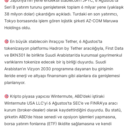
Japonya’nın yene endeksli stablecoin’i JPYC, 6 Ağustos’ta
Seri B yatırım turunu genişleterek toplam 6 milyar yene (yaklaşık
38 milyon dolar) çıkardığını açıkladı. Turdaki en son yatırımcı,
Tokyo borsasında işlem gören lojistik şirketi AZ-COM Maruwa
Holdings oldu.
En büyük stablecoin ihraççısı Tether, 6 Ağustos’ta
tokenizasyon platformu Hadron by Tether aracılığıyla, First Data
ve BKN301 ile birlikte Suudi Arabistan’da kurumsal gayrimenkul
varlıklarını tokenize edecek bir iş birliği duyurdu. Suudi
Arabistan’ın Vizyon 2030 programına dayanan bu girişimin
ileride enerji ve altyapı finansmanı gibi alanlara da genişlemesi
planlanıyor.
Kripto piyasa yapıcısı Wintermute, ABD’deki iştiraki
Wintermute USA LLC’yi 6 Ağustos’ta SEC’e ve FINRA’ya aracı
kurum (broker-dealer) olarak kaydettirdiğini duyurdu. Bu statü,
şirketin ABD’de hisse senedi ve opsiyon işlemleri yapmasına,
borsa yatırım fonlarına (ETF) likidite sağlamasına ve kendi