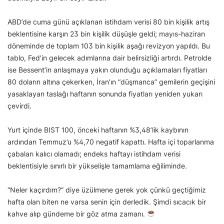
ABD’de cuma günü açıklanan istihdam verisi 80 bin kişilik artış
beklentisine karşın 23 bin kişilik düşüşle geldi; mayıs-haziran
döneminde de toplam 103 bin kişilik aşağı revizyon yapıldı. Bu
tablo, Fed’in gelecek adımlarına dair belirsizliği artırdı. Petrolde
ise Bessent’in anlaşmaya yakın olunduğu açıklamaları fiyatları
80 doların altına çekerken, İran’ın “düşmanca” gemilerin geçişini
yasaklayan taslağı haftanın sonunda fiyatları yeniden yukarı
çevirdi.
Yurt içinde BIST 100, önceki haftanın %3,48’lik kaybının
ardından Temmuz’u %4,70 negatif kapattı. Hafta içi toparlanma
çabaları kalıcı olamadı; endeks haftayı istihdam verisi
beklentisiyle sınırlı bir yükselişle tamamlama eğiliminde.
“Neler kaçırdım?” diye üzülmene gerek yok çünkü geçtiğimiz
hafta olan biten ne varsa senin için derledik. Şimdi sıcacık bir
kahve alıp gündeme bir göz atma zamanı.