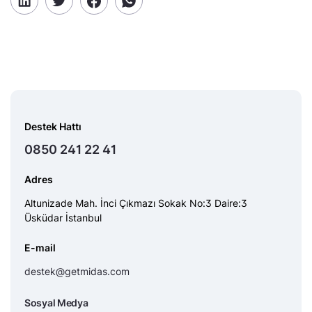
Destek Hattı
0850 241 22 41
Adres
Altunizade Mah. İnci Çıkmazı Sokak No:3 Daire:3
Üsküdar İstanbul
E-mail
destek@getmidas.com
Sosyal Medya