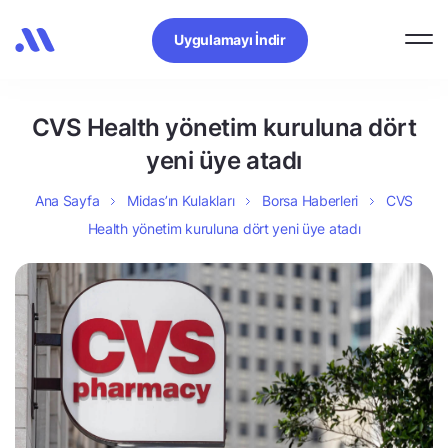
Uygulamayı İndir
CVS Health yönetim kuruluna dört
yeni üye atadı
Ana Sayfa
Midas’ın Kulakları
Borsa Haberleri
CVS
Health yönetim kuruluna dört yeni üye atadı