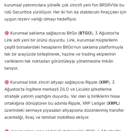
kurumsal yatırımcılara yönelik çok zincirli yeni fon BRSRV’de bu
rolü Securitize yürütüyor. Her iki fon da stablecoin ihraççıları için
uygun rezerv varlığı olmayı hedefliyor.
Kurumsal saklama sağlayıcısı BitGo (
BTGO
), 3 Ağustos’ta
Link adlı yeni bir ürünü duyurdu. Link, kurumsal müşterilerin
çeşitli borsalardaki hesaplarını BitGo’nun saklama platformuyla
tek bir arayüzde birleştirerek, hazine ve trading ekiplerinin
varlıklarını tek noktadan görüntüleyip yönetmesine imkân
tanıyor.
Kurumsal blok zinciri altyapı sağlayıcısı Ripple (
XRP
), 3
Ağustos’ta İngiltere merkezli ZILO ve Licuido şirketlerine
stratejik yatırım yaptığını duyurdu. Var olan iş birliklerini hisse
ortaklığına dönüştüren bu adımla Ripple, XRP Ledger (
XRPL
)
üzerindeki sermaye piyasaları altyapısına düzenlenmiş transfer
acenteliği, ihraç ve teminat mobilitesi ekliyor.