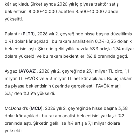
kâr açıkladı. Şirket ayrıca 2026 yılı iç piyasa traktör satış
beklentisini 8.000-10.000 adetten 8.500-10.000 adede
yükseltti.
Palantir (
PLTR
), 2026 yılı 2. çeyreğinde hisse başına düzeltilmiş
0,41 dolar kâr açıkladı; bu rakam analistlerin 0,34-0,35 dolarlık
beklentisini aştı. Şirketin geliri yıllık bazda %93 artışla 1,94 milyar
dolara yükseldi ve bu rakam beklentileri %6,8 oranında geçti.
Aygaz (
AYGAZ
), 2026 yılı 2. çeyreğinde 29,1 milyar TL ciro, 1,1
milyar TL FAVÖK ve 4,3 milyar TL net kâr açıkladı. Bu üç rakam
da piyasa beklentisinin üzerinde gerçekleşti; FAVÖK marjı
%3,1’den %3,9’a yükseldi.
McDonald’s (
MCD
), 2026 yılı 2. çeyreğinde hisse başına 3,38
dolar kâr açıkladı; bu rakam analist beklentisini yaklaşık %2
oranında aştı. Şirketin geliri ise %4 artışla 7,1 milyar dolara
yükseldi.