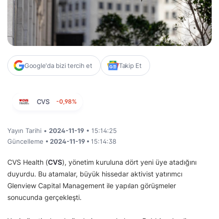
Google'da bizi tercih et
Takip Et
CVS
-0,98%
Yayın Tarihi •
2024-11-19
• 15:14:25
Güncelleme
• 2024-11-19 •
15:14:38
CVS Health (
CVS
), yönetim kuruluna dört yeni üye atadığını
duyurdu. Bu atamalar, büyük hissedar aktivist yatırımcı
Glenview Capital Management ile yapılan görüşmeler
sonucunda gerçekleşti.