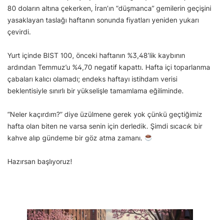
80 doların altına çekerken, İran’ın “düşmanca” gemilerin geçişini
yasaklayan taslağı haftanın sonunda fiyatları yeniden yukarı
çevirdi.
Yurt içinde BIST 100, önceki haftanın %3,48’lik kaybının
ardından Temmuz’u %4,70 negatif kapattı. Hafta içi toparlanma
çabaları kalıcı olamadı; endeks haftayı istihdam verisi
beklentisiyle sınırlı bir yükselişle tamamlama eğiliminde.
“Neler kaçırdım?” diye üzülmene gerek yok çünkü geçtiğimiz
hafta olan biten ne varsa senin için derledik. Şimdi sıcacık bir
kahve alıp gündeme bir göz atma zamanı.
Hazırsan başlıyoruz!