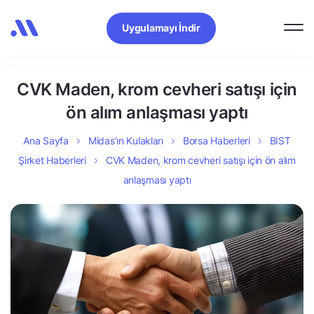
Uygulamayı İndir
CVK Maden, krom cevheri satışı için
ön alım anlaşması yaptı
Ana Sayfa
Midas’ın Kulakları
Borsa Haberleri
BIST
Şirket Haberleri
CVK Maden, krom cevheri satışı için ön alım
anlaşması yaptı