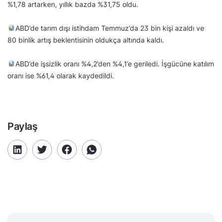
%1,78 artarken, yıllık bazda %31,75 oldu.
ABD’de tarım dışı istihdam Temmuz’da 23 bin kişi azaldı ve
80 binlik artış beklentisinin oldukça altında kaldı.
ABD’de işsizlik oranı %4,2’den %4,1’e geriledi. İşgücüne katılım
oranı ise %61,4 olarak kaydedildi.
Paylaş