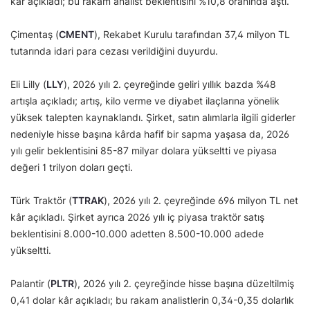
kâr açıkladı; bu rakam analist beklentisini %10,8 oranında aştı.
Çimentaş (
CMENT
), Rekabet Kurulu tarafından 37,4 milyon TL
tutarında idari para cezası verildiğini duyurdu.
Eli Lilly (
LLY
), 2026 yılı 2. çeyreğinde geliri yıllık bazda %48
artışla açıkladı; artış, kilo verme ve diyabet ilaçlarına yönelik
yüksek talepten kaynaklandı. Şirket, satın alımlarla ilgili giderler
nedeniyle hisse başına kârda hafif bir sapma yaşasa da, 2026
yılı gelir beklentisini 85-87 milyar dolara yükseltti ve piyasa
değeri 1 trilyon doları geçti.
Türk Traktör (
TTRAK
), 2026 yılı 2. çeyreğinde 696 milyon TL net
kâr açıkladı. Şirket ayrıca 2026 yılı iç piyasa traktör satış
beklentisini 8.000-10.000 adetten 8.500-10.000 adede
yükseltti.
Palantir (
PLTR
), 2026 yılı 2. çeyreğinde hisse başına düzeltilmiş
0,41 dolar kâr açıkladı; bu rakam analistlerin 0,34-0,35 dolarlık