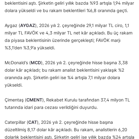
beklentisini aştı. Şirketin geliri yıllık bazda %93 artışla 1,94 milyar
dolara yükseldi ve bu rakam beklentileri %6,8 oranında geçti.
Aygaz (
AYGAZ
), 2026 yılı 2. çeyreğinde 29,1 milyar TL ciro, 1,1
milyar TL FAVÖK ve 4,3 milyar TL net kâr açıkladı. Bu üç rakam
da piyasa beklentisinin üzerinde gerçekleşti; FAVÖK marjı
%3,1’den %3,9’a yükseldi.
McDonald’s (
MCD
), 2026 yılı 2. çeyreğinde hisse başına 3,38
dolar kâr açıkladı; bu rakam analist beklentisini yaklaşık %2
oranında aştı. Şirketin geliri ise %4 artışla 7,1 milyar dolara
yükseldi.
Çimentaş (
CMENT
), Rekabet Kurulu tarafından 37,4 milyon TL
tutarında idari para cezası verildiğini duyurdu.
Caterpillar (
CAT
), 2026 yılı 2. çeyreğinde hisse başına
düzeltilmiş 8,17 dolar kâr açıkladı. Bu rakam, analistlerin 6,20
dolarlık beklentisini aştı. Şirketin geliri ise yıllık bazda %24 artışla