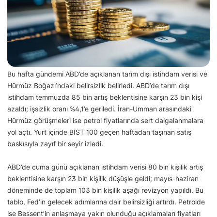
Bu hafta gündemi ABD’de açıklanan tarım dışı istihdam verisi ve
Hürmüz Boğazı’ndaki belirsizlik belirledi. ABD’de tarım dışı
istihdam temmuzda 85 bin artış beklentisine karşın 23 bin kişi
azaldı; işsizlik oranı %4,1’e geriledi. İran-Umman arasındaki
Hürmüz görüşmeleri ise petrol fiyatlarında sert dalgalanmalara
yol açtı. Yurt içinde BIST 100 geçen haftadan taşınan satış
baskısıyla zayıf bir seyir izledi.
ABD’de cuma günü açıklanan istihdam verisi 80 bin kişilik artış
beklentisine karşın 23 bin kişilik düşüşle geldi; mayıs-haziran
döneminde de toplam 103 bin kişilik aşağı revizyon yapıldı. Bu
tablo, Fed’in gelecek adımlarına dair belirsizliği artırdı. Petrolde
ise Bessent’in anlaşmaya yakın olunduğu açıklamaları fiyatları