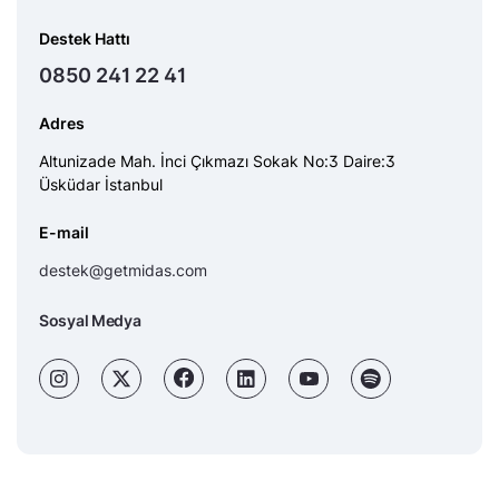
Destek Hattı
0850 241 22 41
Adres
Altunizade Mah. İnci Çıkmazı Sokak No:3 Daire:3
Üsküdar İstanbul
E-mail
destek@getmidas.com
Sosyal Medya