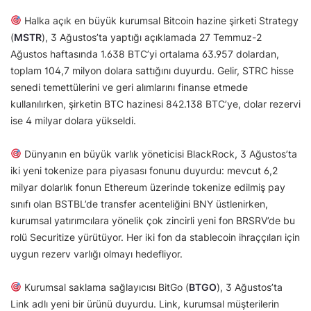
Halka açık en büyük kurumsal Bitcoin hazine şirketi Strategy
(
MSTR
), 3 Ağustos’ta yaptığı açıklamada 27 Temmuz-2
Ağustos haftasında 1.638 BTC’yi ortalama 63.957 dolardan,
toplam 104,7 milyon dolara sattığını duyurdu. Gelir, STRC hisse
senedi temettülerini ve geri alımlarını finanse etmede
kullanılırken, şirketin BTC hazinesi 842.138 BTC’ye, dolar rezervi
ise 4 milyar dolara yükseldi.
Dünyanın en büyük varlık yöneticisi BlackRock, 3 Ağustos’ta
iki yeni tokenize para piyasası fonunu duyurdu: mevcut 6,2
milyar dolarlık fonun Ethereum üzerinde tokenize edilmiş pay
sınıfı olan BSTBL’de transfer acenteliğini BNY üstlenirken,
kurumsal yatırımcılara yönelik çok zincirli yeni fon BRSRV’de bu
rolü Securitize yürütüyor. Her iki fon da stablecoin ihraççıları için
uygun rezerv varlığı olmayı hedefliyor.
Kurumsal saklama sağlayıcısı BitGo (
BTGO
), 3 Ağustos’ta
Link adlı yeni bir ürünü duyurdu. Link, kurumsal müşterilerin