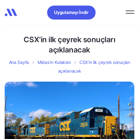
Uygulamayı İndir
CSX’in ilk çeyrek sonuçları
açıklanacak
Ana Sayfa
Midas’ın Kulakları
CSX’in ilk çeyrek sonuçları
açıklanacak