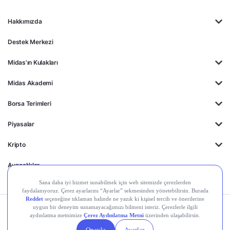
Hakkımızda
Destek Merkezi
Midas'ın Kulakları
Midas Akademi
Borsa Terimleri
Piyasalar
Kripto
Ayrıcalıklar
Kişisel Verilerin
Gizlilik
Yasal
Çerez
Korunması
Politikası
Duyurular
Ayarları