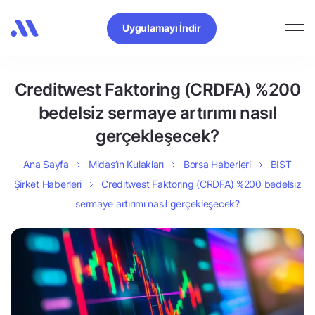
Uygulamayı İndir
Creditwest Faktoring (CRDFA) %200
bedelsiz sermaye artırımı nasıl
gerçekleşecek?
Ana Sayfa
Midas’ın Kulakları
Borsa Haberleri
BIST
Şirket Haberleri
Creditwest Faktoring (CRDFA) %200 bedelsiz
sermaye artırımı nasıl gerçekleşecek?