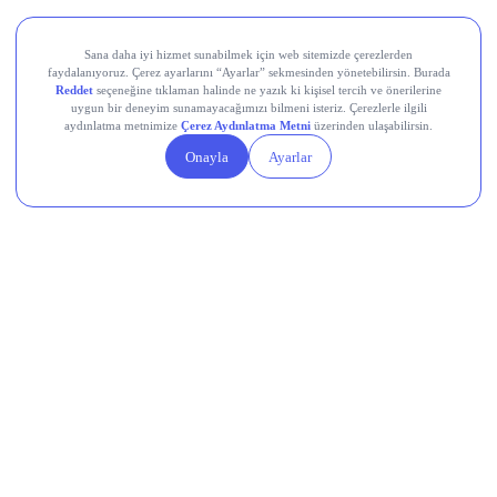
bekleniyordu, bugün gelecek gerçekleşen rakamlar bu
beklentiyle karşılaştırılacak.
Devr-i Alem: Dünyada Neler Oluyor?
Trump yönetimi yaklaşık 100 milyar dolarlık tarife iadesini
ödeme sürecine gönderdi.
Avro Bölgesi’nde bileşik PMI temmuzda 8 ayın en yüksek
seviyesine ulaştı.
Küresel nükleer enerji yatırımlarında hedef yıllık 250 milyar
dolar.
Çin, ABD’ye yönelik yeni düzenlemelerini açıkladı.
AB, dondurulan Rus varlıklarının gelirinden Ukrayna’ya 1,4
milyar avro aktaracak.
Memleketten Sesler: Türkiye’de Neler
Oluyor?