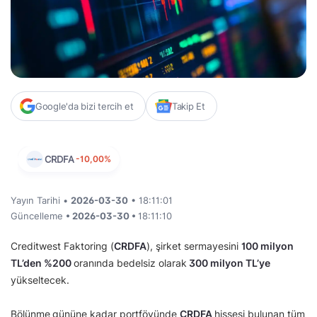
Google'da bizi tercih et
Takip Et
CRDFA
-10,00%
Yayın Tarihi •
2026-03-30
• 18:11:01
Güncelleme
• 2026-03-30 •
18:11:10
Creditwest Faktoring (
CRDFA
), şirket sermayesini
100 milyon
TL’den
%200
oranında bedelsiz olarak
300 milyon TL’ye
yükseltecek.
Bölünme
gününe kadar portföyünde
CRDFA
hissesi bulunan tüm