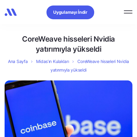
Uygulamayı İndir
CoreWeave hisseleri Nvidia
yatırımıyla yükseldi
Ana Sayfa
Midas’ın Kulakları
CoreWeave hisseleri Nvidia
yatırımıyla yükseldi