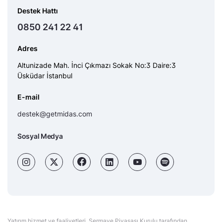
Destek Hattı
0850 241 22 41
Adres
Altunizade Mah. İnci Çıkmazı Sokak No:3 Daire:3
Üsküdar İstanbul
E-mail
destek@getmidas.com
Sosyal Medya
Yatırım hizmet ve faaliyetleri, Sermaye Piyasası Kurulu tarafından