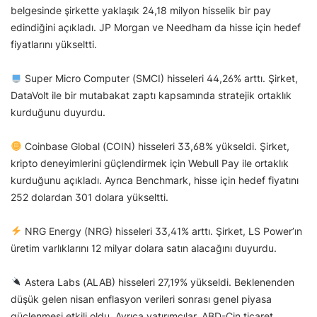
belgesinde şirkette yaklaşık 24,18 milyon hisselik bir pay
edindiğini açıkladı. JP Morgan ve Needham da hisse için hedef
fiyatlarını yükseltti.
Super Micro Computer (SMCI) hisseleri 44,26% arttı. Şirket,
DataVolt ile bir mutabakat zaptı kapsamında stratejik ortaklık
kurduğunu duyurdu.
Coinbase Global (COIN) hisseleri 33,68% yükseldi. Şirket,
kripto deneyimlerini güçlendirmek için Webull Pay ile ortaklık
kurduğunu açıkladı. Ayrıca Benchmark, hisse için hedef fiyatını
252 dolardan 301 dolara yükseltti.
NRG Energy (NRG) hisseleri 33,41% arttı. Şirket, LS Power’ın
üretim varlıklarını 12 milyar dolara satın alacağını duyurdu.
Astera Labs (ALAB) hisseleri 27,19% yükseldi. Beklenenden
düşük gelen nisan enflasyon verileri sonrası genel piyasa
güçlenmesi etkili oldu. Ayrıca yatırımcılar, ABD-Çin ticaret