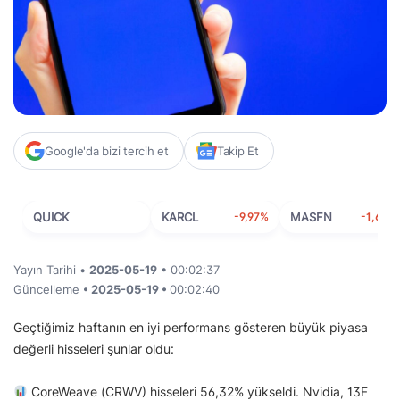
Google'da bizi tercih et
Takip Et
QUICK
KARCL
-9,97%
MASFN
-1,63%
Yayın Tarihi •
2025-05-19
• 00:02:37
Güncelleme
• 2025-05-19 •
00:02:40
Geçtiğimiz haftanın en iyi performans gösteren büyük piyasa
değerli hisseleri şunlar oldu:
CoreWeave (CRWV) hisseleri 56,32% yükseldi. Nvidia, 13F