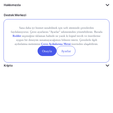
Hakkımızda
Destek Merkezi
Midas'ın Kulakları
Midas Akademi
Borsa Terimleri
Piyasalar
Kripto
Ayrıcalıklar
Kişisel Verilerin
Gizlilik
Yasal
Çerez
Korunması
Politikası
Duyurular
Ayarları