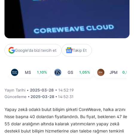
Google'da bizi tercih et
Takip Et
MS
1,10%
GS
1,05%
JPM
0,51%
Yayın Tarihi •
2025-03-28
• 14:52:19
Güncelleme
• 2025-03-28 •
14:52:31
Yapay zekâ odaklı bulut bilişim şirketi CoreWeave, halka arzını
hisse başına 40 dolardan fiyatlandırdı. Bu fiyat, beklenen 47 ile
55 dolar aralığının altında kalarak yatırımcıların yapay zekâ
destekli bulut bilişim hizmetlerine olan talebe rağmen temkinli