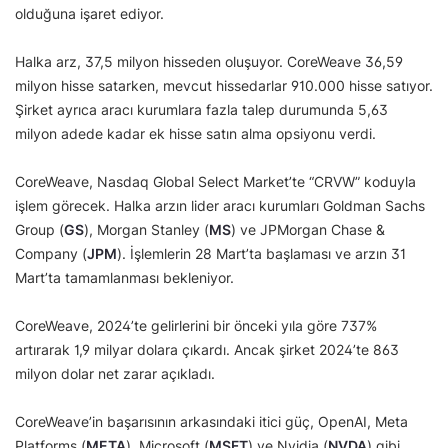
olduğuna işaret ediyor.
Halka arz, 37,5 milyon hisseden oluşuyor. CoreWeave 36,59
milyon hisse satarken, mevcut hissedarlar 910.000 hisse satıyor.
Şirket ayrıca aracı kurumlara fazla talep durumunda 5,63
milyon adede kadar ek hisse satın alma opsiyonu verdi.
CoreWeave, Nasdaq Global Select Market’te “CRVW” koduyla
işlem görecek. Halka arzın lider aracı kurumları Goldman Sachs
Group (
GS
), Morgan Stanley (
MS
) ve JPMorgan Chase &
Company (
JPM
). İşlemlerin 28 Mart’ta başlaması ve arzın 31
Mart’ta tamamlanması bekleniyor.
CoreWeave, 2024’te gelirlerini bir önceki yıla göre 737%
artırarak 1,9 milyar dolara çıkardı. Ancak şirket 2024’te 863
milyon dolar net zarar açıkladı.
CoreWeave’in başarısının arkasındaki itici güç, OpenAI, Meta
Platforms (
META
), Microsoft (
MSFT
) ve Nvidia (
NVDA
) gibi