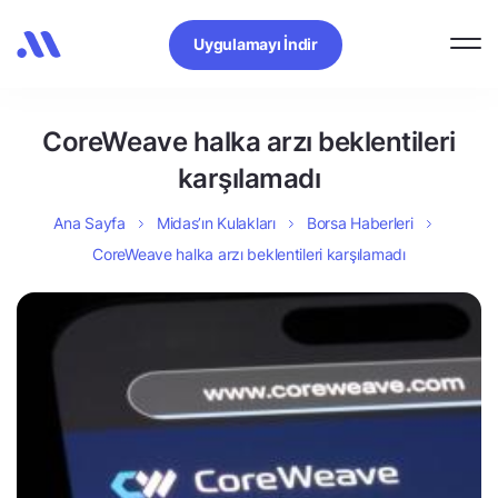
Uygulamayı İndir
CoreWeave halka arzı beklentileri
karşılamadı
Ana Sayfa
Midas’ın Kulakları
Borsa Haberleri
CoreWeave halka arzı beklentileri karşılamadı