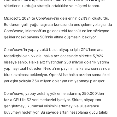
şirketlerle kurduğu stratejik ortaklıklar ve müşteri tabanı.
Microsoft, 2024’te CoreWeave’in gelirlerinin 62%’sini oluşturdu.
Bu durum gelir yoğunlaşması konusunda endişelere yol açsa da
CoreWeave, Microsoft’un gelecekteki taahhüt edilen sözleşme
gelirlerindeki payının 50%’nin altına düşmesini bekliyor.
CoreWeave’in yapay zekâ bulut altyapısı için GPU’ların ana
tedarikçisi olan Nvidia, halka arz öncesinde şirkette 5,96%
hisseye sahip. Halka arz fiyatından 250 milyon dolarlık yatırım
yapmayı taahhüt eden Nvidia’nın payının halka arz sonrasında
biraz azalması bekleniyor. OpenAI ise halka arzdan sonra özel
yerleşim yoluyla 350 milyon dolar yatırım yapmayı planlıyor.
CoreWeave, yapay zekâ iş yüklerine adanmış 250.000’den
fazla GPU ile 32 veri merkezini işletiyor. Şirket, altyapısını
genişletmeyi, kurumsal erişimini artırmayı ve uluslararası
büyümeyi hedefliyor. Bu sayede artan hesaplama gücü talebi