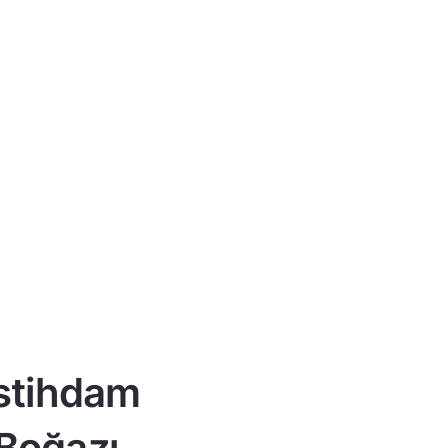
istihdam
 Boğazı