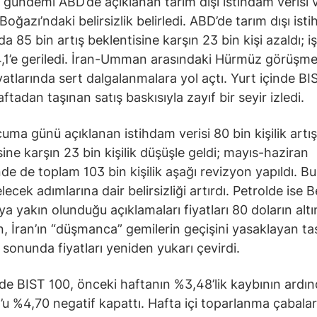
 gündemi ABD’de açıklanan tarım dışı istihdam verisi 
oğazı’ndaki belirsizlik belirledi. ABD’de tarım dışı ist
 85 bin artış beklentisine karşın 23 bin kişi azaldı; iş
,1’e geriledi. İran-Umman arasındaki Hürmüz görüşmel
iyatlarında sert dalgalanmalara yol açtı. Yurt içinde B
tadan taşınan satış baskısıyla zayıf bir seyir izledi.
uma günü açıklanan istihdam verisi 80 bin kişilik artış
sine karşın 23 bin kişilik düşüşle geldi; mayıs-haziran
e de toplam 103 bin kişilik aşağı revizyon yapıldı. Bu
lecek adımlarına dair belirsizliği artırdı. Petrolde ise 
a yakın olunduğu açıklamaları fiyatları 80 doların altı
, İran’ın “düşmanca” gemilerin geçişini yasaklayan ta
 sonunda fiyatları yeniden yukarı çevirdi.
nde BIST 100, önceki haftanın %3,48’lik kaybının ardı
 %4,70 negatif kapattı. Hafta içi toparlanma çabaları