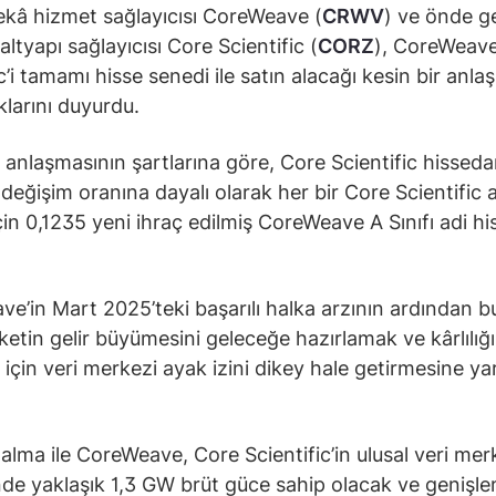
kâ hizmet sağlayıcısı CoreWeave (
CRWV
) ve önde ge
ltyapı sağlayıcısı Core Scientific (
CORZ
), CoreWeave
ic’i tamamı hisse senedi ile satın alacağı kesin bir anl
klarını duyurdu.
 anlaşmasının şartlarına göre, Core Scientific hissedar
r değişim oranına dayalı olarak her bir Core Scientific 
için 0,1235 yeni ihraç edilmiş CoreWeave A Sınıfı adi hi
e’in Mart 2025’teki başarılı halka arzının ardından b
rketin gelir büyümesini geleceğe hazırlamak ve kârlılığı
 için veri merkezi ayak izini dikey hale getirmesine ya
 alma ile CoreWeave, Core Scientific’in ulusal veri mer
nde yaklaşık 1,3 GW brüt güce sahip olacak ve genişle