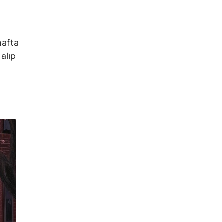
hafta
alıp