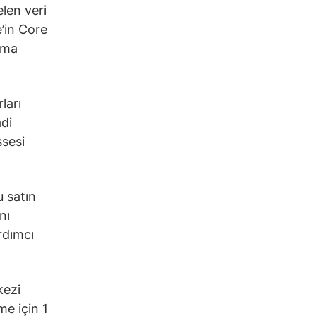
len veri
’in Core
aşma
ları
adi
ssesi
u satın
nı
rdımcı
kezi
me için 1