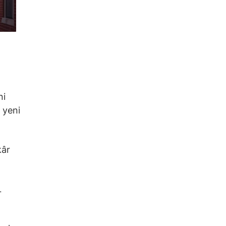
ni
 yeni
kâr
L