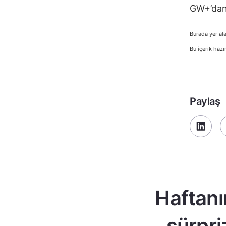
GW+’dan 
Burada yer ala
Bu içerik hazı
Paylaş
Haftanı
sürpri