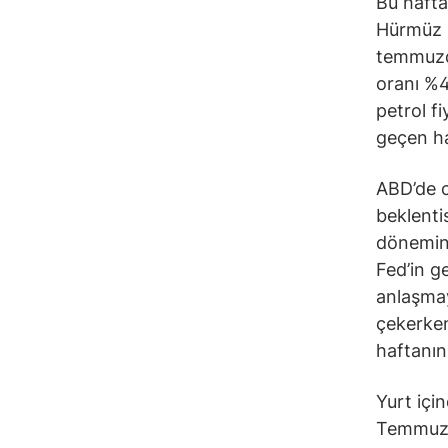
Bu hafta
Hürmüz B
temmuzda
oranı %4
petrol f
geçen haf
ABD’de c
beklenti
dönemind
Fed’in ge
anlaşmay
çekerken
haftanın
Yurt içi
Temmuz’u