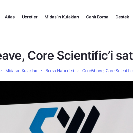
Atlas
Ücretler
Midas’ın Kulakları
Canlı Borsa
Destek
ve, Core Scientific’i satı
Midas’ın Kulakları
Borsa Haberleri
CoreWeave, Core Scientific’i