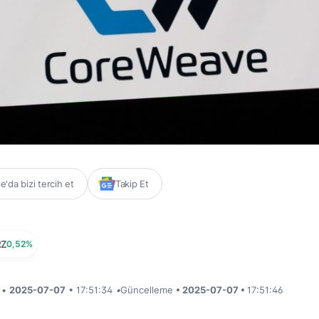
'da bizi tercih et
Takip Et
RZ
0,52%
i •
2025-07-07
• 17:51:34
•
Güncelleme
• 2025-07-07 •
17:51:46