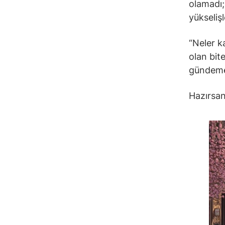
olamadı; 
yükseliş
“Neler k
olan bite
gündeme
Hazırsan