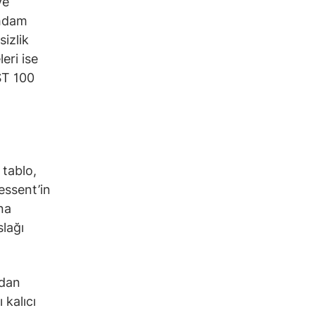
ve
ihdam
sizlik
eri ise
IST 100
 tablo,
Bessent’in
na
slağı
ndan
 kalıcı