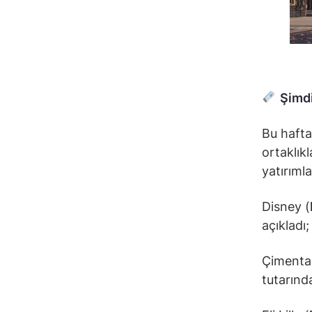
Şimdi
Bu hafta
ortaklıkl
yatırıml
Disney (
açıkladı
Çimenta
tutarında