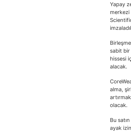
Yapay ze
merkezi a
Scientif
imzaladı
Birleşme
sabit bi
hissesi 
alacak.
CoreWeav
alma, şi
artırmak
olacak.
Bu satın
ayak izi