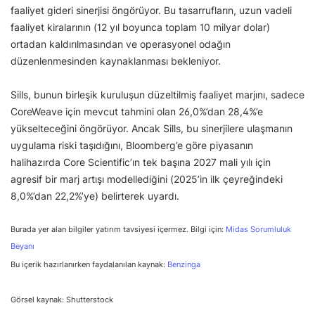
faaliyet gideri sinerjisi öngörüyor. Bu tasarrufların, uzun vadeli
faaliyet kiralarının (12 yıl boyunca toplam 10 milyar dolar)
ortadan kaldırılmasından ve operasyonel odağın
düzenlenmesinden kaynaklanması bekleniyor.
Sills, bunun birleşik kuruluşun düzeltilmiş faaliyet marjını, sadece
CoreWeave için mevcut tahmini olan 26,0%’dan 28,4%’e
yükselteceğini öngörüyor. Ancak Sills, bu sinerjilere ulaşmanın
uygulama riski taşıdığını, Bloomberg’e göre piyasanın
halihazırda Core Scientific’ın tek başına 2027 mali yılı için
agresif bir marj artışı modellediğini (2025’in ilk çeyreğindeki
8,0%’dan 22,2%’ye) belirterek uyardı.
Burada yer alan bilgiler yatırım tavsiyesi içermez. Bilgi için:
Midas Sorumluluk
Beyanı
Bu içerik hazırlanırken faydalanılan kaynak:
Benzinga
Görsel kaynak: Shutterstock