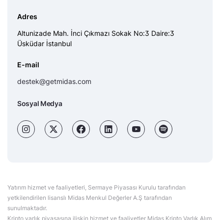
Adres
Altunizade Mah. İnci Çıkmazı Sokak No:3 Daire:3
Üsküdar İstanbul
E-mail
destek@getmidas.com
Sosyal Medya
Yatırım hizmet ve faaliyetleri, Sermaye Piyasası Kurulu tarafından
yetkilendirilen lisanslı Midas Menkul Değerler A.Ş tarafından
sunulmaktadır.
Kripto varlık piyasasına ilişkin hizmet ve faaliyetler Midas Kripto Varlık Alım