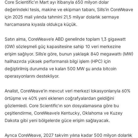
Core Scientific’ın Mart ayı itibarıyla 650 milyon dolar
değerindeki tesis, makine ve ekipman tabanı, Sills’in CoreWeave
için 2025 mali yılında tahmini 21,5 milyar dolarlık sermaye
harcamasına kıyasla oldukça küçük.
Satın alma, CoreWeave’e ABD genelinde toplam 1,3 gigawatt
(GW) sözleşmeli güç kapasitesine sahip 10 veri merkezine
erişim sağlıyor. Sills’e göre, bunun yaklaşık 840 megawattı (MW)
halihazırda yüksek performanslı bilgi işlem (HPC) için
değiştirilmiş durumda ve kalan 500 MW şu anda bitcoin
operasyonlarını destekliyor.
Analist, CoreWeave’in mevcut veri merkezi lokasyonlarıyla 60%
örtüşme ve 40% yeni eklenen coğrafyalardan geldiğini
gözlemledi. Core Scientific’ın son dosyalamasına göre bu
çeşitlendirme, CoreWeave’e Kentucky, Oklahoma ve Kuzey
Dakota gibi yeni bölgelerde güce erişim sağlayacak.
Ayrıca CoreWeave, 2027 takvim yılına kadar 500 milyon dolarlık