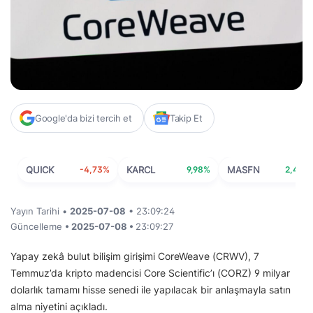
Google'da bizi tercih et
Takip Et
QUICK
-4,73%
KARCL
9,98%
MASFN
2,44%
Yayın Tarihi •
2025-07-08
• 23:09:24
Güncelleme
• 2025-07-08 •
23:09:27
Yapay zekâ bulut bilişim girişimi CoreWeave (CRWV), 7
Temmuz’da kripto madencisi Core Scientific’ı (CORZ) 9 milyar
dolarlık tamamı hisse senedi ile yapılacak bir anlaşmayla satın
alma niyetini açıkladı.