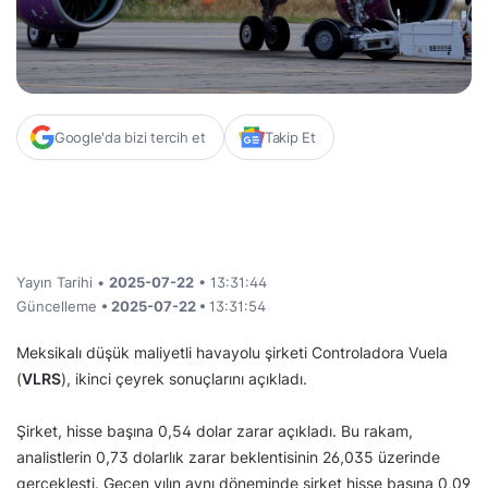
Google'da bizi tercih et
Takip Et
Yayın Tarihi •
2025-07-22
• 13:31:44
Güncelleme
• 2025-07-22 •
13:31:54
Meksikalı düşük maliyetli havayolu şirketi Controladora Vuela
(
VLRS
), ikinci çeyrek sonuçlarını açıkladı.
Şirket, hisse başına 0,54 dolar zarar açıkladı. Bu rakam,
analistlerin 0,73 dolarlık zarar beklentisinin 26,035 üzerinde
gerçekleşti. Geçen yılın aynı döneminde şirket hisse başına 0,09