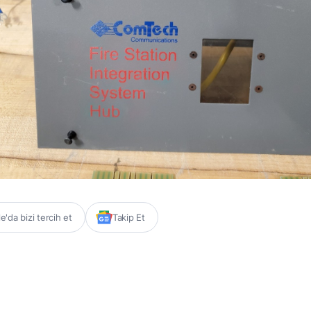
'da bizi tercih et
Takip Et