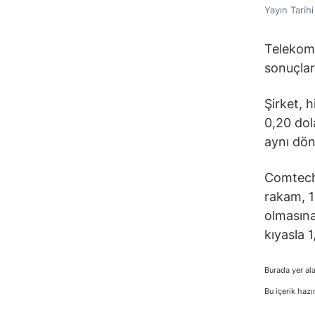
Yayın Tarih
Telekom
sonuçları
Şirket, h
0,20 dol
aynı dön
Comtech’
rakam, 1
olmasına
kıyasla 
Burada yer ala
Bu içerik hazı