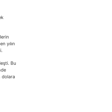
ek
lerin
en yılın
i.
eşti. Bu
nde
 dolara