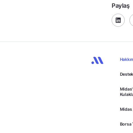
Paylaş
Hakkı
Destek
Midas'
Kulakl
Midas
Borsa 