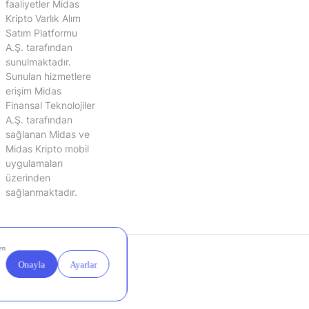
faaliyetler Midas
Kripto Varlık Alım
Satım Platformu
A.Ş. tarafından
sunulmaktadır.
Sunulan hizmetlere
erişim Midas
Finansal Teknolojiler
A.Ş. tarafından
sağlanan Midas ve
Midas Kripto mobil
uygulamaları
üzerinden
sağlanmaktadır.
Yasal
Çerez
Duyurular
Ayarları