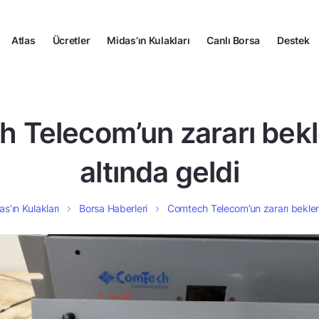
Atlas
Ücretler
Midas’ın Kulakları
Canlı Borsa
Destek
 Telecom’un zararı bekle
altında geldi
as’ın Kulakları
Borsa Haberleri
Comtech Telecom’un zararı beklenti