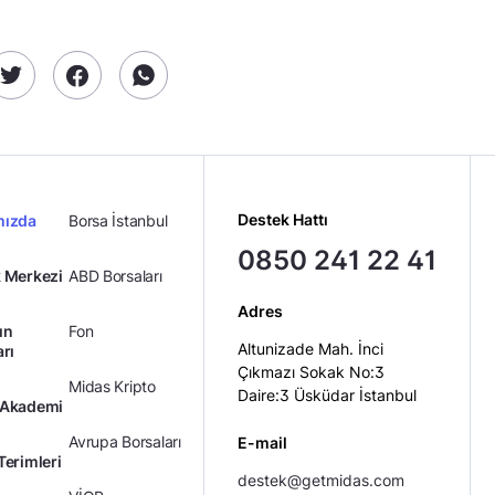
Destek Hattı
mızda
Borsa İstanbul
0850 241 22 41
 Merkezi
ABD Borsaları
Adres
ın
Fon
Altunizade Mah. İnci
arı
Çıkmazı Sokak No:3
Midas Kripto
Daire:3 Üsküdar İstanbul
 Akademi
Avrupa Borsaları
E-mail
Terimleri
destek@getmidas.com