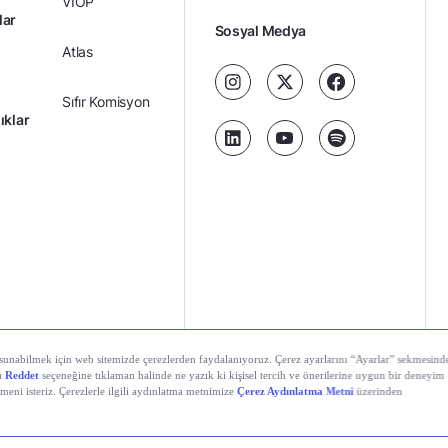
VİOP
lar
Sosyal Medya
Atlas
Sıfır Komisyon
ıklar
Kredili Yatırım
Ücretler
Kariyer
Kişisel
al Teknolojiler A.Ş. Tüm hakları saklıdır.
Gizlilik
Verilerin
Politikası
Korunması