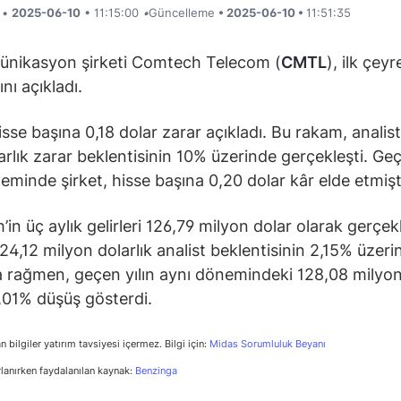
i •
2025-06-10
• 11:15:00
•
Güncelleme
• 2025-06-10 •
11:51:35
ünikasyon şirketi Comtech Telecom (
CMTL
), ilk çeyr
nı açıkladı.
isse başına 0,18 dolar zarar açıkladı. Bu rakam, analist
arlık zarar beklentisinin 10% üzerinde gerçekleşti. Geç
eminde şirket, hisse başına 0,20 dolar kâr elde etmişt
in üç aylık gelirleri 126,79 milyon dolar olarak gerçekl
24,12 milyon dolarlık analist beklentisinin 2,15% üzeri
 rağmen, geçen yılın aynı dönemindeki 128,08 milyon
1,01% düşüş gösterdi.
n bilgiler yatırım tavsiyesi içermez. Bilgi için:
Midas Sorumluluk Beyanı
rlanırken faydalanılan kaynak:
Benzinga