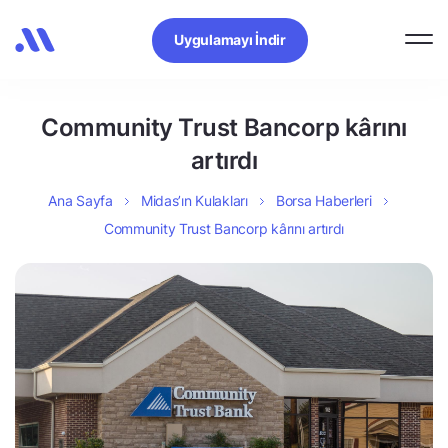
Uygulamayı İndir
Community Trust Bancorp kârını
artırdı
Ana Sayfa
Midas’ın Kulakları
Borsa Haberleri
Community Trust Bancorp kârını artırdı