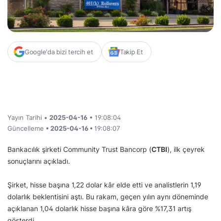
Google'da bizi tercih et
Takip Et
Yayın Tarihi •
2025-04-16
• 19:08:04
Güncelleme
• 2025-04-16 •
19:08:07
Bankacılık şirketi Community Trust Bancorp (
CTBI
), ilk çeyrek
sonuçlarını açıkladı.
Şirket, hisse başına 1,22 dolar kâr elde etti ve analistlerin 1,19
dolarlık beklentisini aştı. Bu rakam, geçen yılın aynı döneminde
açıklanan 1,04 dolarlık hisse başına kâra göre %17,31 artış
gösterdi.