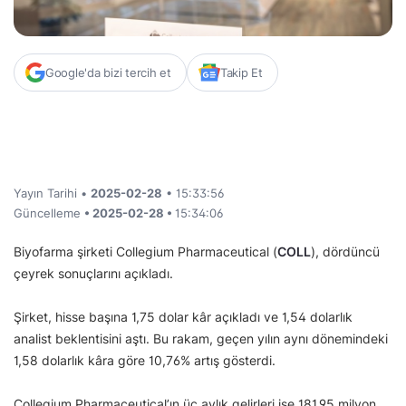
Google'da bizi tercih et
Takip Et
Yayın Tarihi •
2025-02-28
• 15:33:56
Güncelleme
• 2025-02-28 •
15:34:06
Biyofarma şirketi Collegium Pharmaceutical (
COLL
), dördüncü
çeyrek sonuçlarını açıkladı.
Şirket, hisse başına 1,75 dolar kâr açıkladı ve 1,54 dolarlık
analist beklentisini aştı. Bu rakam, geçen yılın aynı dönemindeki
1,58 dolarlık kâra göre 10,76% artış gösterdi.
Collegium Pharmaceutical’ın üç aylık gelirleri ise 181,95 milyon