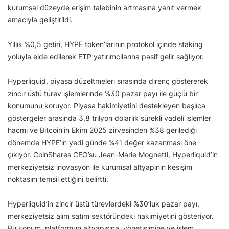
kurumsal düzeyde erişim talebinin artmasına yanıt vermek
amacıyla geliştirildi.
Yıllık %0,5 getiri, HYPE token’larının protokol içinde staking
yoluyla elde edilerek ETP yatırımcılarına pasif gelir sağlıyor.
Hyperliquid, piyasa düzeltmeleri sırasında direnç göstererek
zincir üstü türev işlemlerinde %30 pazar payı ile güçlü bir
konumunu koruyor. Piyasa hakimiyetini destekleyen başlıca
göstergeler arasında 3,8 trilyon dolarlık sürekli vadeli işlemler
hacmi ve Bitcoin’in Ekim 2025 zirvesinden %38 gerilediği
dönemde HYPE’ın yedi günde %41 değer kazanması öne
çıkıyor. CoinShares CEO’su Jean-Marie Mognetti, Hyperliquid’in
merkeziyetsiz inovasyon ile kurumsal altyapının kesişim
noktasını temsil ettiğini belirtti.
Hyperliquid’in zincir üstü türevlerdeki %30’luk pazar payı,
merkeziyetsiz alım satım sektöründeki hakimiyetini gösteriyor.
Bu konum, platformun altyapısına, yönetişimine ve işlem