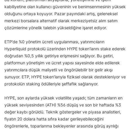
kabiliyetine olan kullanıcı güveninin ve benimsenmesinin yüksek
olduğunu ortaya koyuyor. Pazar payındaki artış, geleneksel
merkezi borsalara alternatif olarak merkeziyetsiz alım satım
çözümlerine yönelik talebin yükseldiğine işaret ediyor.
ETP’de %0 yönetim ücreti uygulanması, yatırımcıların
Hyperliquid protokolü üzerinden HYPE token’larını stake ederek
doğrudan %0,5 yıllık getiriye erişmesini sağlıyor. Bu getiri,
platformun yönetişim ve ücret yapısı sayesinde elde edilerek
yatırımcılara düşük maliyetli ve öngörülebilir bir gelir akışı
sunuyor. ETP, HYPE token’larıyla fiziksel olarak destekleniyor ve
protokolün staking ödülleriyle şeffaflık sağlanıyor.
HYPE, son aylarda yüksek volatilite yaşadı; tüm zamanların en
yüksek seviyesinden (ATH) %56 düşüş ve son bir haftada %3
değer kaybı görüldü. Teknik göstergeler ve piyasa analistleri,
fiyatın 20 dolara hatta sıfıra kadar gerileyebileceğini
öngörenlerle, toparlanma bekleyenler arasında görüş ayrılığı