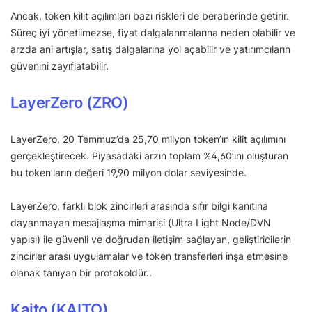
Ancak, token kilit açılımları bazı riskleri de beraberinde getirir.
Süreç iyi yönetilmezse, fiyat dalgalanmalarına neden olabilir ve
arzda ani artışlar, satış dalgalarına yol açabilir ve yatırımcıların
güvenini zayıflatabilir.
LayerZero (ZRO)
LayerZero, 20 Temmuz’da 25,70 milyon token’ın kilit açılımını
gerçekleştirecek. Piyasadaki arzın toplam %4,60’ını oluşturan
bu token’ların değeri 19,90 milyon dolar seviyesinde.
LayerZero, farklı blok zincirleri arasında sıfır bilgi kanıtına
dayanmayan mesajlaşma mimarisi (Ultra Light Node/DVN
yapısı) ile güvenli ve doğrudan iletişim sağlayan, geliştiricilerin
zincirler arası uygulamalar ve token transferleri inşa etmesine
olanak tanıyan bir protokoldür..
Kaito (KAITO)