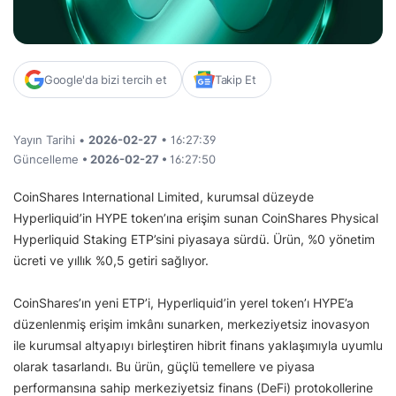
Google'da bizi tercih et
Takip Et
Yayın Tarihi •
2026-02-27
• 16:27:39
Güncelleme
• 2026-02-27 •
16:27:50
CoinShares International Limited, kurumsal düzeyde
Hyperliquid’in HYPE token’ına erişim sunan CoinShares Physical
Hyperliquid Staking ETP’sini piyasaya sürdü. Ürün, %0 yönetim
ücreti ve yıllık %0,5 getiri sağlıyor.
CoinShares’ın yeni ETP’i, Hyperliquid’in yerel token’ı HYPE’a
düzenlenmiş erişim imkânı sunarken, merkeziyetsiz inovasyon
ile kurumsal altyapıyı birleştiren hibrit finans yaklaşımıyla uyumlu
olarak tasarlandı. Bu ürün, güçlü temellere ve piyasa
performansına sahip merkeziyetsiz finans (DeFi) protokollerine