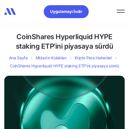
Uygulamayı İndir
CoinShares Hyperliquid HYPE
staking ETP’ini piyasaya sürdü
Ana Sayfa
Midas’ın Kulakları
Kripto Para Haberleri
CoinShares Hyperliquid HYPE staking ETP’ini piyasaya sürdü