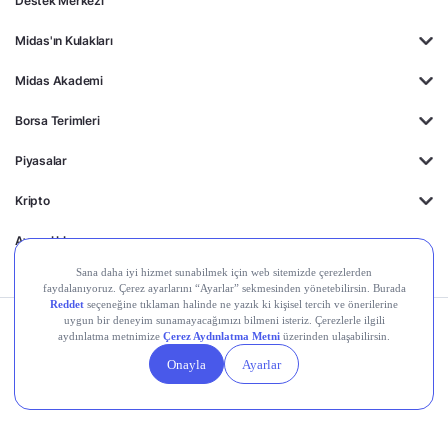
Destek Merkezi
Midas'ın Kulakları
Midas Akademi
Borsa Terimleri
Piyasalar
Kripto
Ayrıcalıklar
Kişisel Verilerin
Gizlilik
Yasal
Çerez
Korunması
Politikası
Duyurular
Ayarları
© 2026 Midas Finansal Teknolojiler A.Ş. Tüm hakları saklıdır.