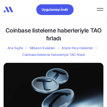
Uygulamayı İndir
Coinbase listeleme haberleriyle TAO
fırladı
Ana Sayfa
Midas’ın Kulakları
Kripto Para Haberleri
Coinbase listeleme haberleriyle TAO fırladı