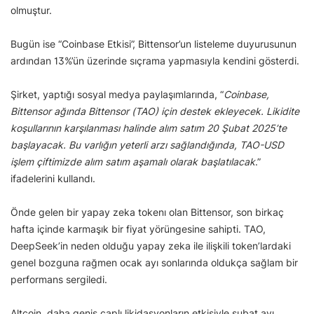
olmuştur.
Bugün ise “Coinbase Etkisi”, Bittensor’un listeleme duyurusunun
ardından 13%’ün üzerinde sıçrama yapmasıyla kendini gösterdi.
Şirket, yaptığı sosyal medya paylaşımlarında, “
Coinbase,
Bittensor ağında Bittensor (TAO) için destek ekleyecek. Likidite
koşullarının karşılanması halinde alım satım 20 Şubat 2025’te
başlayacak. Bu varlığın yeterli arzı sağlandığında, TAO-USD
işlem çiftimizde alım satım aşamalı olarak başlatılacak
.”
ifadelerini kullandı.
Önde gelen bir yapay zeka tokenı olan Bittensor, son birkaç
hafta içinde karmaşık bir fiyat yörüngesine sahipti. TAO,
DeepSeek’in neden olduğu yapay zeka ile ilişkili token’lardaki
genel bozguna rağmen ocak ayı sonlarında oldukça sağlam bir
performans sergiledi.
Altcoin, daha geniş çaplı likidasyonların etkisiyle şubat ayı