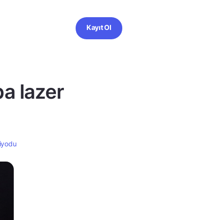
Kayıt Ol
a lazer
iyodu