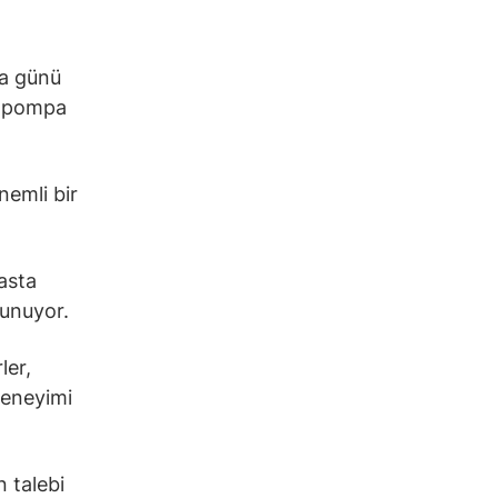
ba günü
m pompa
nemli bir
hasta
sunuyor.
ler,
 deneyimi
n talebi