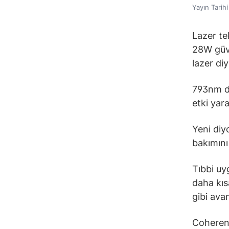
Yayın Tarih
Lazer te
28W güve
lazer di
793nm di
etki yar
Yeni diy
bakımını 
Tıbbi uy
daha kıs
gibi ava
Coherent