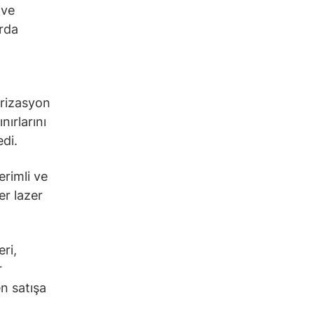
 ve
rda
arizasyon
nırlarını
edi.
erimli ve
er lazer
ri,
r
n satışa