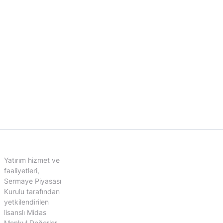
Yatırım hizmet ve
faaliyetleri,
Sermaye Piyasası
Kurulu tarafından
yetkilendirilen
lisanslı Midas
Menkul Değerler