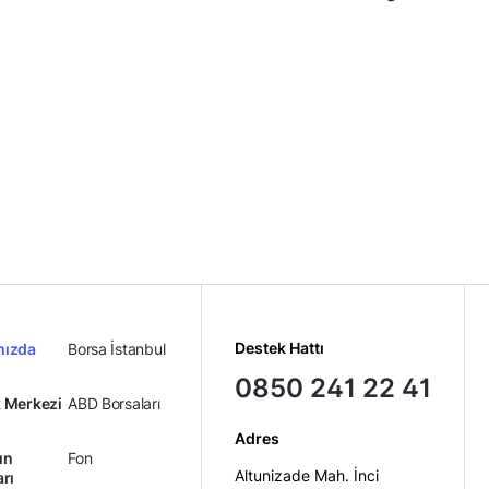
Destek Hattı
mızda
Borsa İstanbul
0850 241 22 41
 Merkezi
ABD Borsaları
Adres
ın
Fon
Altunizade Mah. İnci
arı