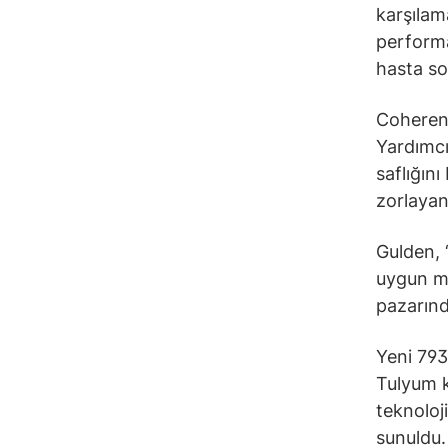
karşılama
performa
hasta so
Coherent
Yardımcı
saflığını
zorlayan
Gulden, 
uygun ma
pazarınd
Yeni 793
Tulyum k
teknoloj
sunuldu.