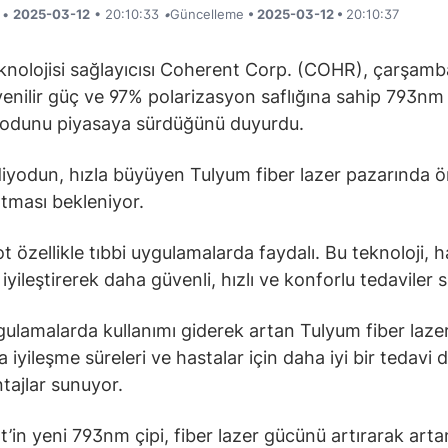
i •
2025-03-12
• 20:10:33
•
Güncelleme
• 2025-03-12 •
20:10:37
knolojisi sağlayıcısı Coherent Corp. (COHR), çarşam
nilir güç ve 97% polarizasyon saflığına sahip 793n
yodunu piyasaya sürdüğünü duyurdu.
yodun, hızla büyüyen Tulyum fiber lazer pazarında ö
atması bekleniyor.
ot özellikle tıbbi uygulamalarda faydalı. Bu teknoloji, 
iyileştirerek daha güvenli, hızlı ve konforlu tedaviler 
gulamalarda kullanımı giderek artan Tulyum fiber lazer
a iyileşme süreleri ve hastalar için daha iyi bir tedavi
ntajlar sunuyor.
’in yeni 793nm çipi, fiber lazer gücünü artırarak arta