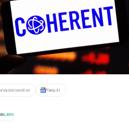
'da bizi tercih et
Takip Et
HR
4,80%