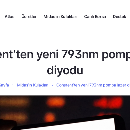
Atlas
Ücretler
Midas’ın Kulakları
Canlı Borsa
Destek
nt’ten yeni 793nm pomp
diyodu
Sayfa
Midas’ın Kulakları
Coherent’ten yeni 793nm pompa lazer d