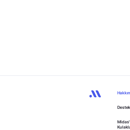
Hakkı
Destek
Midas'
Kulakl