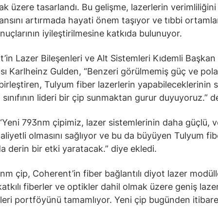
k üzere tasarlandı. Bu gelişme, lazerlerin verimliliğini
nsını artırmada hayati önem taşıyor ve tıbbi ortamla
nuçlarının iyileştirilmesine katkıda bulunuyor.
’in Lazer Bileşenleri ve Alt Sistemleri Kıdemli Başkan
sı Karlheinz Gulden, “Benzeri görülmemiş güç ve pol
 birleştiren, Tulyum fiber lazerlerin yapabileceklerinin sı
 sınıfının lideri bir çip sunmaktan gurur duyuyoruz.” d
“Yeni 793nm çipimiz, lazer sistemlerinin daha güçlü, v
liyetli olmasını sağlıyor ve bu da büyüyen Tulyum fib
a derin bir etki yaratacak.” diye ekledi.
nm çip, Coherent’in fiber bağlantılı diyot lazer modülle
atkılı fiberler ve optikler dahil olmak üzere geniş laze
ileri portföyünü tamamlıyor. Yeni çip bugünden itibare