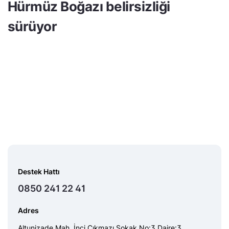
Hürmüz Boğazı belirsizliği
sürüyor
Destek Hattı
0850 241 22 41
Adres
Altunizade Mah. İnci Çıkmazı Sokak No:3 Daire:3