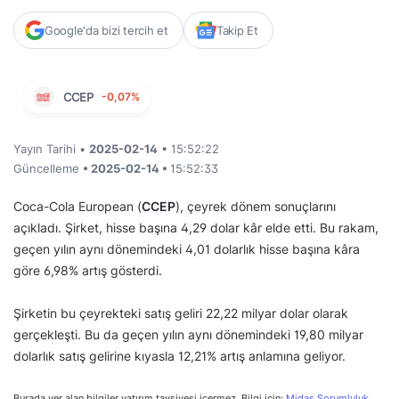
Google'da bizi tercih et
Takip Et
CCEP
-0,07%
Yayın Tarihi •
2025-02-14
• 15:52:22
Güncelleme
• 2025-02-14 •
15:52:33
Coca-Cola European (
CCEP
), çeyrek dönem sonuçlarını
açıkladı. Şirket, hisse başına 4,29 dolar kâr elde etti. Bu rakam,
geçen yılın aynı dönemindeki 4,01 dolarlık hisse başına kâra
göre 6,98% artış gösterdi.
Şirketin bu çeyrekteki satış geliri 22,22 milyar dolar olarak
gerçekleşti. Bu da geçen yılın aynı dönemindeki 19,80 milyar
dolarlık satış gelirine kıyasla 12,21% artış anlamına geliyor.
Burada yer alan bilgiler yatırım tavsiyesi içermez. Bilgi için:
Midas Sorumluluk