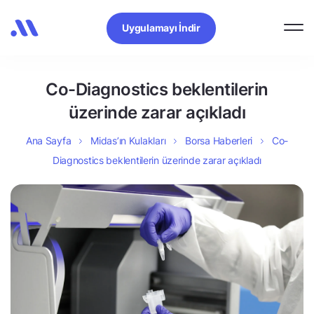
Uygulamayı İndir
Co-Diagnostics beklentilerin
üzerinde zarar açıkladı
Ana Sayfa
Midas’ın Kulakları
Borsa Haberleri
Co-
Diagnostics beklentilerin üzerinde zarar açıkladı