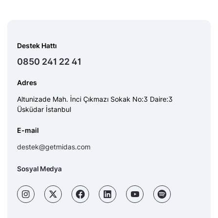
Destek Hattı
0850 241 22 41
Adres
Altunizade Mah. İnci Çıkmazı Sokak No:3 Daire:3
Üsküdar İstanbul
E-mail
destek@getmidas.com
Sosyal Medya