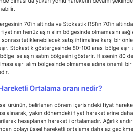
ünde olması da yukarı yönlü hareketin devamı şeklinde
abilir.
ergesinin 70’in altında ve Stokastik RSI’ın 70’in altınd
e fiyatının henüz aşırı alım bölgesinde olmamasını sağl
m sonrası tetiklenebilecek satış ihtimaline karşı bir önl
taşır. Stokastik göstergesinde 80-100 arası bölge aşırı 
 bölge ise aşırı satım bölgesini gösterir. Hissenin 80 d
olması aşırı alım bölgesinde olmaması adına önemli bir
dir.
Hareketli Ortalama oranı nedir?
nsal ürünün, belirlenen dönem içerisindeki fiyat hareke
sı alınarak, yakın dönemdeki fiyat hareketlerine daha
verilerek hesaplanan hareketli ortalamadır. Ağırlıklandı
ından dolayı üssel hareketli ortalama daha az gecikmel