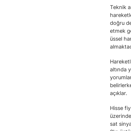
Teknik a
hareketl
doğru de
etmek ge
üssel ha
almaktad
Hareketli
altında 
yorumlana
belirler
açıklar.
Hisse fi
üzerinde
sat siny