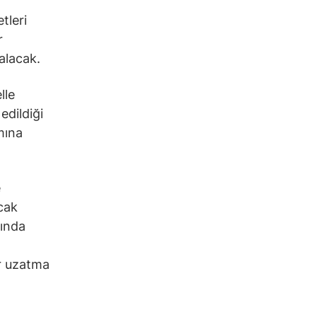
tleri
r
 alacak.
lle
edildiği
mına
e
cak
fında
ir uzatma