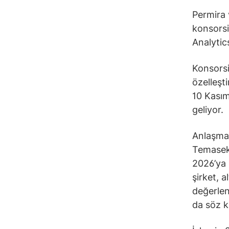
Permira 
konsorsi
Analytics
Konsorsi
özelleşti
10 Kasım
geliyor.
Anlaşmad
Temasek
2026’ya 
şirket, a
değerlend
da söz 