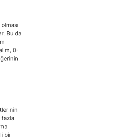
a olması
ar. Bu da
em
alım, 0-
eğerinin
tlerinin
 fazla
rma
i bir