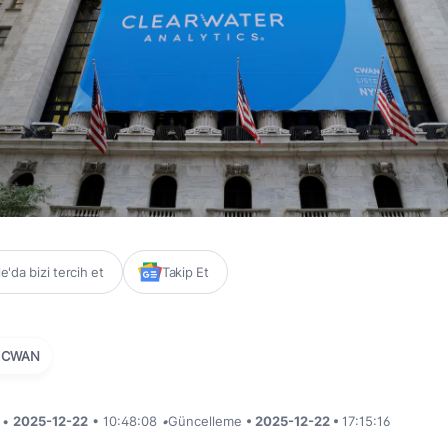
'da bizi tercih et
Takip Et
CWAN
i •
2025-12-22
• 10:48:08
•
Güncelleme
• 2025-12-22 •
17:15:16