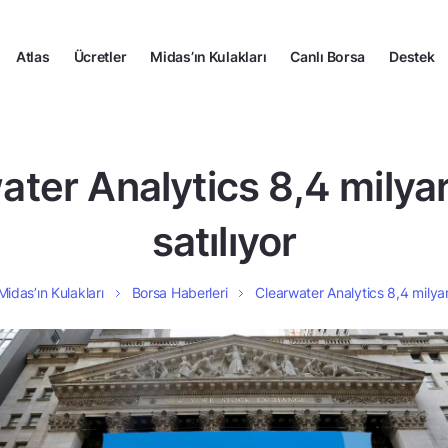
Atlas
Ücretler
Midas’ın Kulakları
Canlı Borsa
Destek
ater Analytics 8,4 milyar
satılıyor
Midas’ın Kulakları
Borsa Haberleri
Clearwater Analytics 8,4 milyar 