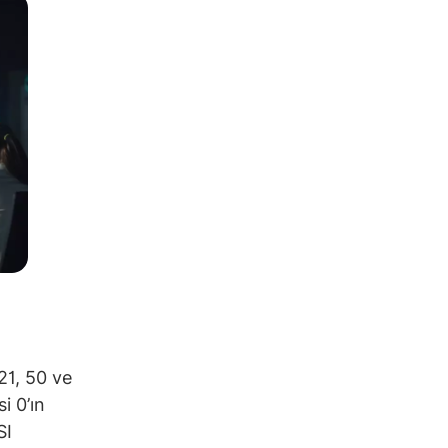
21, 50 ve
i 0’ın
SI