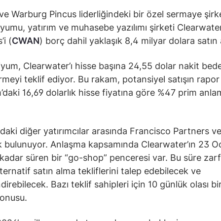
ve Warburg Pincus liderliğindeki bir özel sermaye şirke
yumu, yatırım ve muhasebe yazılımı şirketi Clearwate
’i (
CWAN
) borç dahil yaklaşık 8,4 milyar dolara satın
yum, Clearwater’ı hisse başına 24,55 dolar nakit bede
rmeyi teklif ediyor. Bu rakam, potansiyel satışın rapor 
’daki 16,69 dolarlık hisse fiyatına göre %47 prim anla
aki diğer yatırımcılar arasında Francisco Partners v
 bulunuyor. Anlaşma kapsamında Clearwater’ın 23 O
kadar süren bir “go-shop” penceresi var. Bu süre zar
lternatif satın alma tekliflerini talep edebilecek ve
irebilecek. Bazı teklif sahipleri için 10 günlük olası b
konusu.