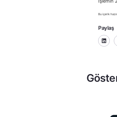
İşlemin 
Bu içerik hazı
Paylaş
Göster