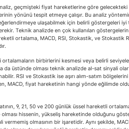
naliz, geçmişteki fiyat hareketlerine göre gelecekteki 
erinin yönünü tespit etmeye çalışır. Bu analiz yöntem
ğerlendirmeye ulaşabilmek için belirli göstergeleri iyi 
rekir. Teknik analizde en çok kullanılan göstergeleri
reketli ortalama, MACD, RSI, Stokastik, ve Stokastik R
ır.
 ortalamaların birbirlerini kesmesi veya belirli seviyele
ya da üstünde olması teknik analizde al-sat sinyali ola
bilir. RSI ve Stokastik ise aşırı alım-satım bölgelerini
ken, MACD, fiyat hareketinin hangi yönde eğilimde ol
yatının, 9, 21, 50 ve 200 günlük üssel hareketli ortalam
 olması hissenin, yükseliş hareketinde olduğunu göste
ali vermemiş olmasının bir işaretidir. Aynı şekilde, MAC