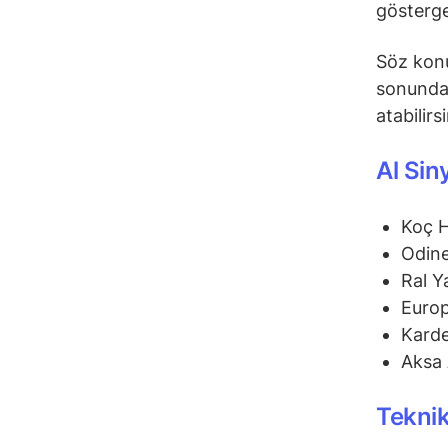
gösterge
Söz konu
sonunda 
atabilirs
Al Sin
Koç 
Odine
Ral Y
Euro
Karde
Aksa 
Teknik