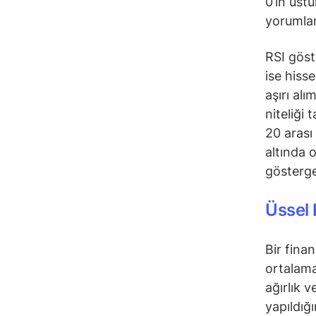
0’ın üst
yorumlan
RSI göst
ise hiss
aşırı alı
niteliği 
20 arası
altında 
gösterge
Üssel 
Bir fina
ortalama
ağırlık 
yapıldığ