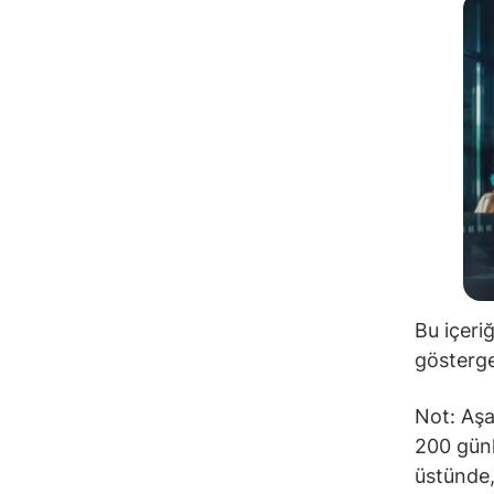
Bu içeri
gösterge
Not: Aşa
200 günl
üstünde,