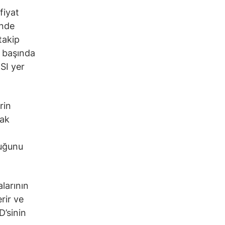
fiyat
inde
takip
n başında
SI yer
rin
rak
duğunu
alarının
rir ve
D’sinin