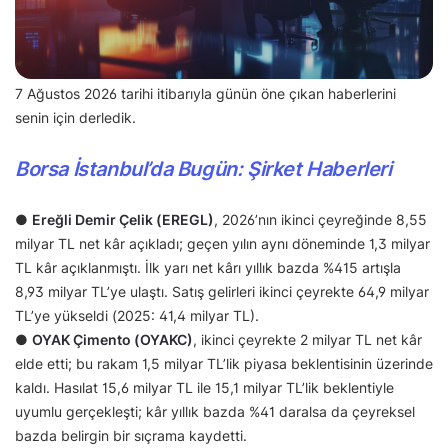
7 Ağustos 2026 tarihi itibarıyla günün öne çıkan haberlerini
senin için derledik.
Borsa İstanbul’da Bugün: Şirket Haberleri
●
Ereğli Demir Çelik (EREGL)
, 2026’nın ikinci çeyreğinde 8,55
milyar TL net kâr açıkladı; geçen yılın aynı döneminde 1,3 milyar
TL kâr açıklanmıştı. İlk yarı net kârı yıllık bazda %415 artışla
8,93 milyar TL’ye ulaştı. Satış gelirleri ikinci çeyrekte 64,9 milyar
TL’ye yükseldi (2025: 41,4 milyar TL).
●
OYAK Çimento (OYAKC)
, ikinci çeyrekte 2 milyar TL net kâr
elde etti; bu rakam 1,5 milyar TL’lik piyasa beklentisinin üzerinde
kaldı. Hasılat 15,6 milyar TL ile 15,1 milyar TL’lik beklentiyle
uyumlu gerçekleşti; kâr yıllık bazda %41 daralsa da çeyreksel
bazda belirgin bir sıçrama kaydetti.