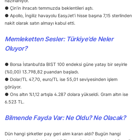
hazırlanıyor.
● Çin’in ihracatı temmuzda beklentileri aştı.
● Apollo, İngiliz havayolu EasyJet’i hisse başına 7,15 sterlinden
nakit olarak satın almayı kabul etti.
Memleketten Sesler: Türkiye’de Neler
Oluyor?
● Borsa İstanbul’da BIST 100 endeksi güne yatay bir seyirle
(%0,00) 13.798,82 puandan başladı.
● Dolar/TL 47,70, euro/TL ise 55,01 seviyesinden işlem
görüyor.
● Ons altın %1,12 artışla 4.287 dolara yükseldi. Gram altın ise
6.523 TL.
Bilmende Fayda Var: Ne Oldu? Ne Olacak?
Dün hangi şirketler pay geri alım kararı aldı? Bugün hangi