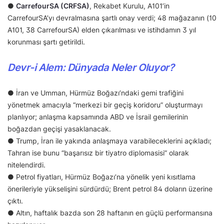
●
CarrefourSA (CRFSA)
, Rekabet Kurulu, A101’in
CarrefourSA’yı devralmasına şartlı onay verdi; 48 mağazanın (10
A101, 38 CarrefourSA) elden çıkarılması ve istihdamın 3 yıl
korunması şartı getirildi.
Devr-i Alem: Dünyada Neler Oluyor?
● İran ve Umman, Hürmüz Boğazı’ndaki gemi trafiğini
yönetmek amacıyla “merkezi bir geçiş koridoru” oluşturmayı
planlıyor; anlaşma kapsamında ABD ve İsrail gemilerinin
boğazdan geçişi yasaklanacak.
● Trump, İran ile yakında anlaşmaya varabileceklerini açıkladı;
Tahran ise bunu “başarısız bir tiyatro diplomasisi” olarak
nitelendirdi.
● Petrol fiyatları, Hürmüz Boğazı’na yönelik yeni kısıtlama
önerileriyle yükselişini sürdürdü; Brent petrol 84 doların üzerine
çıktı.
● Altın, haftalık bazda son 28 haftanın en güçlü performansına