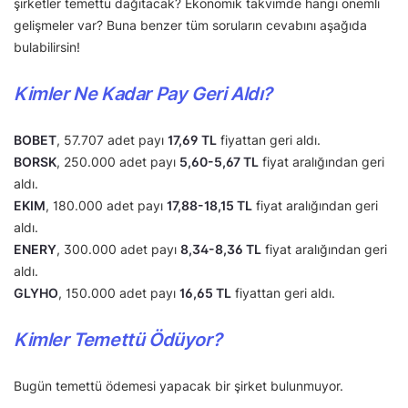
şirketler temettü dağıtacak? Ekonomik takvimde hangi önemli
gelişmeler var? Buna benzer tüm soruların cevabını aşağıda
bulabilirsin!
Kimler Ne Kadar Pay Geri Aldı?
BOBET
, 57.707 adet payı
17,69 TL
fiyattan geri aldı.
BORSK
, 250.000 adet payı
5,60-5,67 TL
fiyat aralığından geri
aldı.
EKIM
, 180.000 adet payı
17,88-18,15 TL
fiyat aralığından geri
aldı.
ENERY
, 300.000 adet payı
8,34-8,36 TL
fiyat aralığından geri
aldı.
GLYHO
, 150.000 adet payı
16,65 TL
fiyattan geri aldı.
Kimler Temettü Ödüyor?
Bugün temettü ödemesi yapacak bir şirket bulunmuyor.