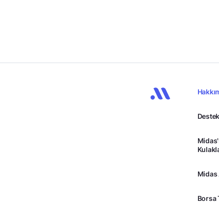
Hakkı
Destek
Midas'
Kulakl
Midas
Borsa 