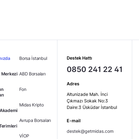
Midas Sorumluluk Beyanı
Destek Hattı
mızda
Borsa İstanbul
0850 241 22 41
 Merkezi
ABD Borsaları
Adres
ın
Fon
Altunizade Mah. İnci
arı
Çıkmazı Sokak No:3
Midas Kripto
Daire:3 Üsküdar İstanbul
 Akademi
Avrupa Borsaları
E-mail
Terimleri
destek@getmidas.com
VİOP