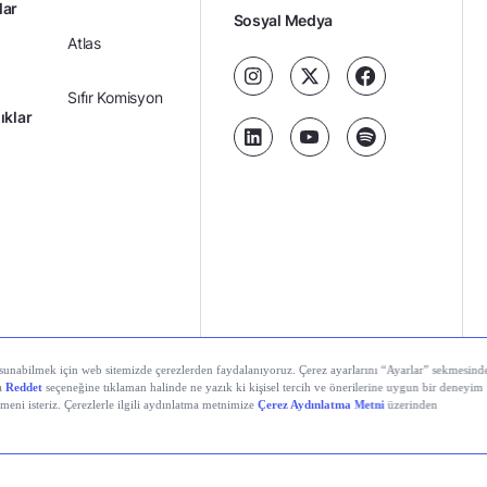
lar
Sosyal Medya
Atlas
Sıfır Komisyon
ıklar
Kredili Yatırım
Ücretler
Kariyer
Kişisel
al Teknolojiler A.Ş. Tüm hakları saklıdır.
Gizlilik
Verilerin
Politikası
Korunması