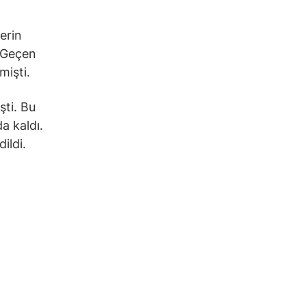
lerin
. Geçen
mişti.
şti. Bu
a kaldı.
ildi.