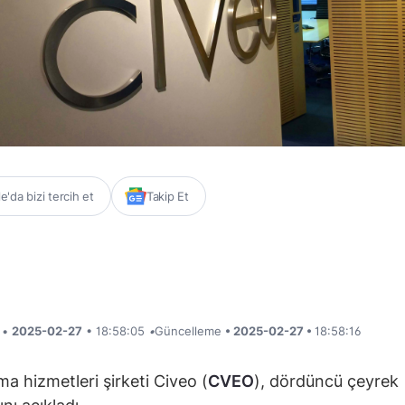
'da bizi tercih et
Takip Et
i •
2025-02-27
• 18:58:05
•
Güncelleme
• 2025-02-27 •
18:58:16
a hizmetleri şirketi Civeo (
CVEO
), dördüncü çeyrek