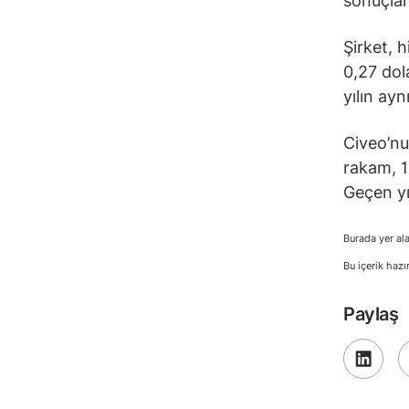
sonuçları
Şirket, h
0,27 dol
yılın ay
Civeo’nu
rakam, 1
Geçen yı
Burada yer ala
Bu içerik hazı
Paylaş