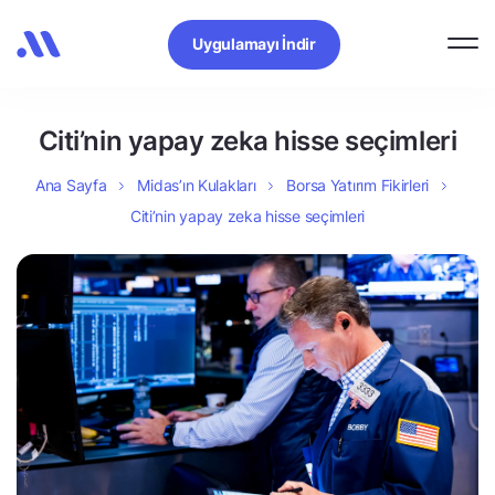
Uygulamayı İndir
Citi’nin yapay zeka hisse seçimleri
Ana Sayfa
Midas’ın Kulakları
Borsa Yatırım Fikirleri
Citi’nin yapay zeka hisse seçimleri