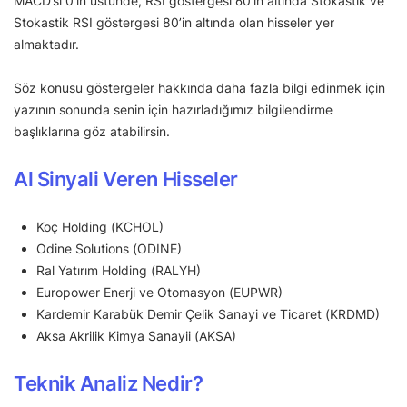
MACD’si 0’ın üstünde, RSI göstergesi 60’ın altında Stokastik ve
Stokastik RSI göstergesi 80’in altında olan hisseler yer
almaktadır.
Söz konusu göstergeler hakkında daha fazla bilgi edinmek için
yazının sonunda senin için hazırladığımız bilgilendirme
başlıklarına göz atabilirsin.
Al Sinyali Veren Hisseler
Koç Holding (KCHOL)
Odine Solutions (ODINE)
Ral Yatırım Holding (RALYH)
Europower Enerji ve Otomasyon (EUPWR)
Kardemir Karabük Demir Çelik Sanayi ve Ticaret (KRDMD)
Aksa Akrilik Kimya Sanayii (AKSA)
Teknik Analiz Nedir?