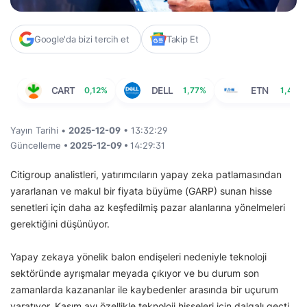
Google'da bizi tercih et
Takip Et
CART
0,12%
DELL
1,77%
ETN
1,40%
Yayın Tarihi •
2025-12-09
• 13:32:29
Güncelleme
• 2025-12-09 •
14:29:31
Citigroup analistleri, yatırımcıların yapay zeka patlamasından
yararlanan ve makul bir fiyata büyüme (GARP) sunan hisse
senetleri için daha az keşfedilmiş pazar alanlarına yönelmeleri
gerektiğini düşünüyor.
Yapay zekaya yönelik balon endişeleri nedeniyle teknoloji
sektöründe ayrışmalar meyada çıkıyor ve bu durum son
zamanlarda kazananlar ile kaybedenler arasında bir uçurum
yaratıyor. Kasım ayı özellikle teknoloji hisseleri için dalgalı geçti