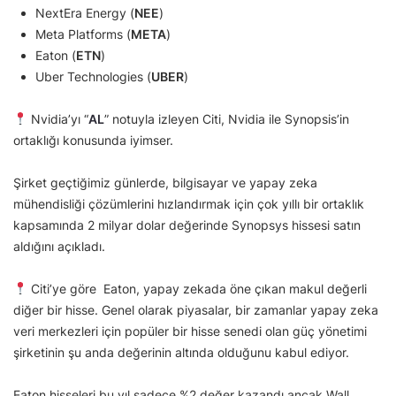
NextEra Energy (
NEE
)
Meta Platforms (
META
)
Eaton (
ETN
)
Uber Technologies (
UBER
)
Nvidia’yı “
AL
” notuyla izleyen Citi, Nvidia ile Synopsis’in
ortaklığı konusunda iyimser.
Şirket geçtiğimiz günlerde, bilgisayar ve yapay zeka
mühendisliği çözümlerini hızlandırmak için çok yıllı bir ortaklık
kapsamında 2 milyar dolar değerinde Synopsys hissesi satın
aldığını açıkladı.
Citi’ye göre Eaton, yapay zekada öne çıkan makul değerli
diğer bir hisse. Genel olarak piyasalar, bir zamanlar yapay zeka
veri merkezleri için popüler bir hisse senedi olan güç yönetimi
şirketinin şu anda değerinin altında olduğunu kabul ediyor.
Eaton hisseleri bu yıl sadece %2 değer kazandı ancak Wall