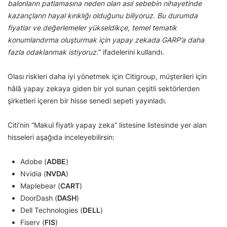
balonların patlamasına neden olan asıl sebebin nihayetinde
kazançların hayal kırıklığı olduğunu biliyoruz. Bu durumda
fiyatlar ve değerlemeler yükseldikçe, temel tematik
konumlandırma oluşturmak için yapay zekada GARP’a daha
fazla odaklanmak istiyoruz.
” ifadelerini kullandı.
Olası riskleri daha iyi yönetmek için Citigroup, müşterileri için
hâlâ yapay zekaya giden bir yol sunan çeşitli sektörlerden
şirketleri içeren bir hisse senedi sepeti yayınladı.
Citi’nin “Makul fiyatlı yapay zeka” listesine listesinde yer alan
hisseleri aşağıda inceleyebilirsin:
Adobe (
ADBE
)
Nvidia (
NVDA
)
Maplebear (
CART
)
DoorDash (
DASH
)
Dell Technologies (
DELL
)
Fiserv (
FIS
)