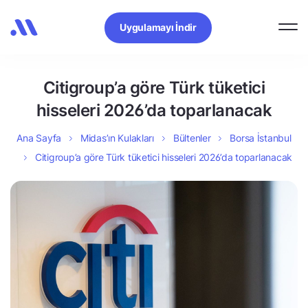
Uygulamayı İndir
Citigroup’a göre Türk tüketici
hisseleri 2026’da toparlanacak
Ana Sayfa
Midas’ın Kulakları
Bültenler
Borsa İstanbul
Citigroup’a göre Türk tüketici hisseleri 2026’da toparlanacak