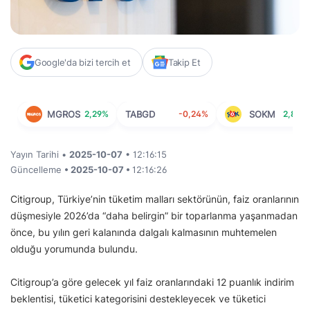
Google'da bizi tercih et
Takip Et
MGROS
2,29%
TABGD
-0,24%
SOKM
2,89%
Yayın Tarihi •
2025-10-07
• 12:16:15
Güncelleme
• 2025-10-07 •
12:16:26
Citigroup, Türkiye’nin tüketim malları sektörünün, faiz oranlarının
düşmesiyle 2026’da “daha belirgin” bir toparlanma yaşanmadan
önce, bu yılın geri kalanında dalgalı kalmasının muhtemelen
olduğu yorumunda bulundu.
Citigroup’a göre gelecek yıl faiz oranlarındaki 12 puanlık indirim
beklentisi, tüketici kategorisini destekleyecek ve tüketici