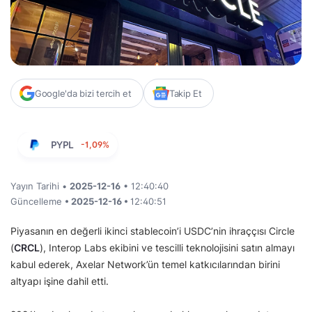
Google'da bizi tercih et
Takip Et
PYPL
-1,09%
Yayın Tarihi •
2025-12-16
• 12:40:40
Güncelleme
• 2025-12-16 •
12:40:51
Piyasanın en değerli ikinci stablecoin’i USDC’nin ihraççısı Circle
(
CRCL
), Interop Labs ekibini ve tescilli teknolojisini satın almayı
kabul ederek, Axelar Network’ün temel katkıcılarından birini
altyapı işine dahil etti.