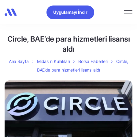
Uygulamayı İndir
Circle, BAE’de para hizmetleri lisansı
aldı
Ana Sayfa
Midas’ın Kulakları
Borsa Haberleri
Circle,
BAE’de para hizmetleri lisansı aldı