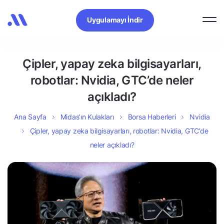
Uygulamayı İndir
Çipler, yapay zeka bilgisayarları,
robotlar: Nvidia, GTC’de neler
açıkladı?
Ana Sayfa
Midas’ın Kulakları
Borsa Haberleri
Nvidia
Çipler, yapay zeka bilgisayarları, robotlar: Nvidia, GTC’de
neler açıkladı?