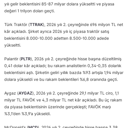
yılı gelir beklentisini 85-87 milyar dolara yükseltti ve piyasa
değeri 1 trilyon doları geçti.
Türk Traktör (
TTRAK
), 2026 yılı 2. çeyreğinde 696 milyon TL net
kâr açıkladı. Şirket ayrıca 2026 yılı iç piyasa traktör satış
beklentisini 8.000-10.000 adetten 8.500-10.000 adede
yükseltti.
Palantir (
PLTR
), 2026 yılı 2. çeyreğinde hisse başına düzeltilmiş
0,41 dolar kâr açıkladı; bu rakam analistlerin 0,34-0,35 dolarlık
beklentisini aştı. Şirketin geliri yıllık bazda %93 artışla 1,94 milyar
dolara yükseldi ve bu rakam beklentileri %6,8 oranında geçti.
Aygaz (
AYGAZ
), 2026 yılı 2. çeyreğinde 29,1 milyar TL ciro, 1,1
milyar TL FAVÖK ve 4,3 milyar TL net kâr açıkladı. Bu üç rakam
da piyasa beklentisinin üzerinde gerçekleşti; FAVÖK marjı
%3,1’den %3,9’a yükseldi.
McDonald’s (
MCD
), 2026 yılı 2. çeyreğinde hisse başına 3,38