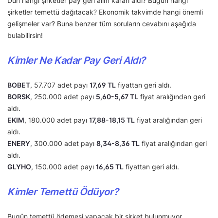
Dün hangi şirketler pay geri alım kararı aldı? Bugün hangi
şirketler temettü dağıtacak? Ekonomik takvimde hangi önemli
gelişmeler var? Buna benzer tüm soruların cevabını aşağıda
bulabilirsin!
Kimler Ne Kadar Pay Geri Aldı?
BOBET
, 57.707 adet payı
17,69 TL
fiyattan geri aldı.
BORSK
, 250.000 adet payı
5,60-5,67 TL
fiyat aralığından geri
aldı.
EKIM
, 180.000 adet payı
17,88-18,15 TL
fiyat aralığından geri
aldı.
ENERY
, 300.000 adet payı
8,34-8,36 TL
fiyat aralığından geri
aldı.
GLYHO
, 150.000 adet payı
16,65 TL
fiyattan geri aldı.
Kimler Temettü Ödüyor?
Bugün temettü ödemesi yapacak bir şirket bulunmuyor.