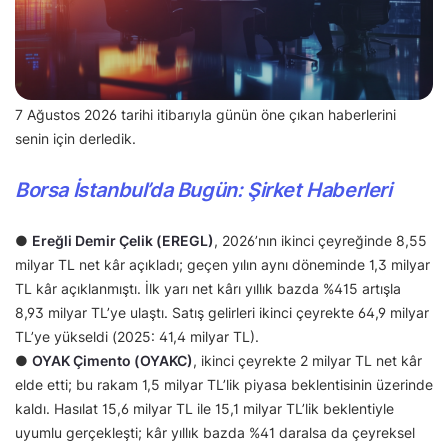
7 Ağustos 2026 tarihi itibarıyla günün öne çıkan haberlerini
senin için derledik.
Borsa İstanbul’da Bugün: Şirket Haberleri
●
Ereğli Demir Çelik (EREGL)
, 2026’nın ikinci çeyreğinde 8,55
milyar TL net kâr açıkladı; geçen yılın aynı döneminde 1,3 milyar
TL kâr açıklanmıştı. İlk yarı net kârı yıllık bazda %415 artışla
8,93 milyar TL’ye ulaştı. Satış gelirleri ikinci çeyrekte 64,9 milyar
TL’ye yükseldi (2025: 41,4 milyar TL).
●
OYAK Çimento (OYAKC)
, ikinci çeyrekte 2 milyar TL net kâr
elde etti; bu rakam 1,5 milyar TL’lik piyasa beklentisinin üzerinde
kaldı. Hasılat 15,6 milyar TL ile 15,1 milyar TL’lik beklentiyle
uyumlu gerçekleşti; kâr yıllık bazda %41 daralsa da çeyreksel