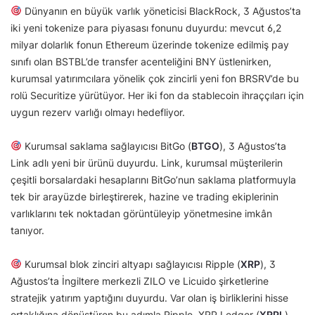
Dünyanın en büyük varlık yöneticisi BlackRock, 3 Ağustos’ta
iki yeni tokenize para piyasası fonunu duyurdu: mevcut 6,2
milyar dolarlık fonun Ethereum üzerinde tokenize edilmiş pay
sınıfı olan BSTBL’de transfer acenteliğini BNY üstlenirken,
kurumsal yatırımcılara yönelik çok zincirli yeni fon BRSRV’de bu
rolü Securitize yürütüyor. Her iki fon da stablecoin ihraççıları için
uygun rezerv varlığı olmayı hedefliyor.
Kurumsal saklama sağlayıcısı BitGo (
BTGO
), 3 Ağustos’ta
Link adlı yeni bir ürünü duyurdu. Link, kurumsal müşterilerin
çeşitli borsalardaki hesaplarını BitGo’nun saklama platformuyla
tek bir arayüzde birleştirerek, hazine ve trading ekiplerinin
varlıklarını tek noktadan görüntüleyip yönetmesine imkân
tanıyor.
Kurumsal blok zinciri altyapı sağlayıcısı Ripple (
XRP
), 3
Ağustos’ta İngiltere merkezli ZILO ve Licuido şirketlerine
stratejik yatırım yaptığını duyurdu. Var olan iş birliklerini hisse
ortaklığına dönüştüren bu adımla Ripple, XRP Ledger (
XRPL
)