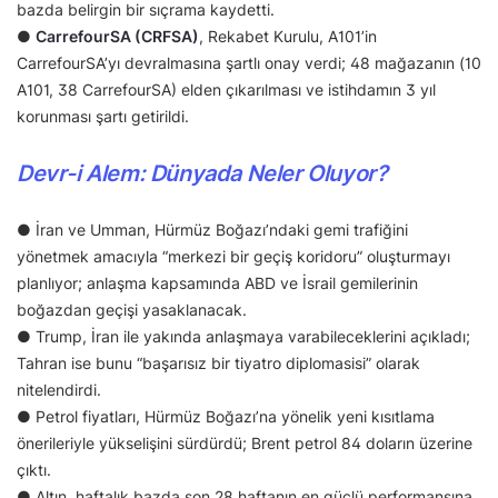
bazda belirgin bir sıçrama kaydetti.
●
CarrefourSA (CRFSA)
, Rekabet Kurulu, A101’in
CarrefourSA’yı devralmasına şartlı onay verdi; 48 mağazanın (10
A101, 38 CarrefourSA) elden çıkarılması ve istihdamın 3 yıl
korunması şartı getirildi.
Devr-i Alem: Dünyada Neler Oluyor?
● İran ve Umman, Hürmüz Boğazı’ndaki gemi trafiğini
yönetmek amacıyla “merkezi bir geçiş koridoru” oluşturmayı
planlıyor; anlaşma kapsamında ABD ve İsrail gemilerinin
boğazdan geçişi yasaklanacak.
● Trump, İran ile yakında anlaşmaya varabileceklerini açıkladı;
Tahran ise bunu “başarısız bir tiyatro diplomasisi” olarak
nitelendirdi.
● Petrol fiyatları, Hürmüz Boğazı’na yönelik yeni kısıtlama
önerileriyle yükselişini sürdürdü; Brent petrol 84 doların üzerine
çıktı.
● Altın, haftalık bazda son 28 haftanın en güçlü performansına