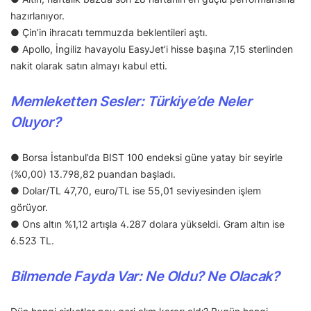
hazırlanıyor.
● Çin’in ihracatı temmuzda beklentileri aştı.
● Apollo, İngiliz havayolu EasyJet’i hisse başına 7,15 sterlinden
nakit olarak satın almayı kabul etti.
Memleketten Sesler: Türkiye’de Neler
Oluyor?
● Borsa İstanbul’da BIST 100 endeksi güne yatay bir seyirle
(%0,00) 13.798,82 puandan başladı.
● Dolar/TL 47,70, euro/TL ise 55,01 seviyesinden işlem
görüyor.
● Ons altın %1,12 artışla 4.287 dolara yükseldi. Gram altın ise
6.523 TL.
Bilmende Fayda Var: Ne Oldu? Ne Olacak?