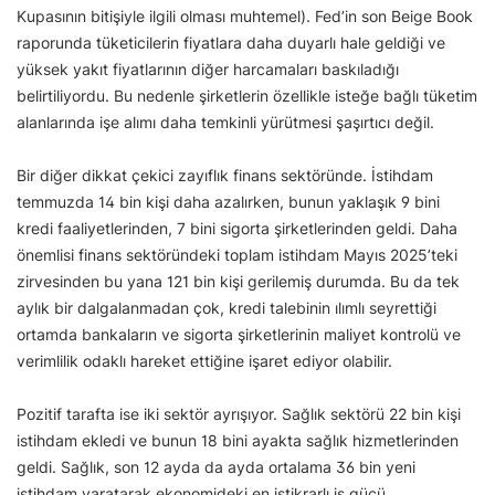
Kupasının bitişiyle ilgili olması muhtemel). Fed’in son Beige Book
raporunda tüketicilerin fiyatlara daha duyarlı hale geldiği ve
yüksek yakıt fiyatlarının diğer harcamaları baskıladığı
belirtiliyordu. Bu nedenle şirketlerin özellikle isteğe bağlı tüketim
alanlarında işe alımı daha temkinli yürütmesi şaşırtıcı değil.
Bir diğer dikkat çekici zayıflık finans sektöründe. İstihdam
temmuzda 14 bin kişi daha azalırken, bunun yaklaşık 9 bini
kredi faaliyetlerinden, 7 bini sigorta şirketlerinden geldi. Daha
önemlisi finans sektöründeki toplam istihdam Mayıs 2025’teki
zirvesinden bu yana 121 bin kişi gerilemiş durumda. Bu da tek
aylık bir dalgalanmadan çok, kredi talebinin ılımlı seyrettiği
ortamda bankaların ve sigorta şirketlerinin maliyet kontrolü ve
verimlilik odaklı hareket ettiğine işaret ediyor olabilir.
Pozitif tarafta ise iki sektör ayrışıyor. Sağlık sektörü 22 bin kişi
istihdam ekledi ve bunun 18 bini ayakta sağlık hizmetlerinden
geldi. Sağlık, son 12 ayda da ayda ortalama 36 bin yeni
istihdam yaratarak ekonomideki en istikrarlı iş gücü