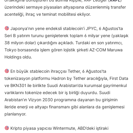
üzerindeki sermaye piyasaları altyapısına düzenlenmiş transfer
acenteliği, ihraç ve teminat mobilitesi ekliyor.
Japonya’nın yene endeksli stablecoin’i JPYC, 6 Ağustos’ta
Seri B yatırım turunu genişleterek toplam 6 milyar yene (yaklaşık
38 milyon dolar) çıkardığını açıkladı. Turdaki en son yatırımcı,
Tokyo borsasında işlem gören lojistik şirketi AZ-COM Maruwa
Holdings oldu.
En büyük stablecoin ihraççısı Tether, 6 Ağustos’ta
tokenizasyon platformu Hadron by Tether aracılığıyla, First Data
ve BKN301 ile birlikte Suudi Arabistan’da kurumsal gayrimenkul
varlıklarını tokenize edecek bir iş birliği duyurdu. Suudi
Arabistan’ın Vizyon 2030 programına dayanan bu girişimin
ileride enerji ve altyapı finansmanı gibi alanlara da genişlemesi
planlanıyor.
Kripto piyasa yapıcısı Wintermute, ABD’deki iştiraki