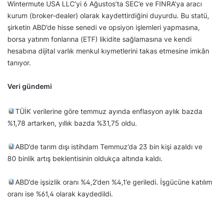
Wintermute USA LLC’yi 6 Ağustos’ta SEC’e ve FINRA’ya aracı
kurum (broker-dealer) olarak kaydettirdiğini duyurdu. Bu statü,
şirketin ABD’de hisse senedi ve opsiyon işlemleri yapmasına,
borsa yatırım fonlarına (ETF) likidite sağlamasına ve kendi
hesabına dijital varlık menkul kıymetlerini takas etmesine imkân
tanıyor.
Veri gündemi
TÜİK verilerine göre temmuz ayında enflasyon aylık bazda
%1,78 artarken, yıllık bazda %31,75 oldu.
ABD’de tarım dışı istihdam Temmuz’da 23 bin kişi azaldı ve
80 binlik artış beklentisinin oldukça altında kaldı.
ABD’de işsizlik oranı %4,2’den %4,1’e geriledi. İşgücüne katılım
oranı ise %61,4 olarak kaydedildi.