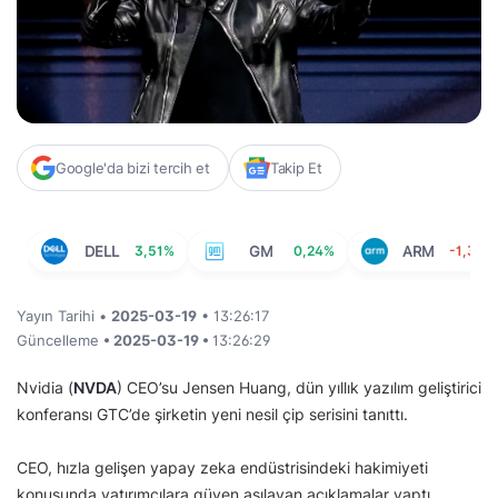
Google'da bizi tercih et
Takip Et
DELL
3,51%
GM
0,24%
ARM
-1,39%
Yayın Tarihi •
2025-03-19
• 13:26:17
Güncelleme
• 2025-03-19 •
13:26:29
Nvidia (
NVDA
) CEO’su Jensen Huang, dün yıllık yazılım geliştirici
konferansı GTC’de şirketin yeni nesil çip serisini tanıttı.
CEO, hızla gelişen yapay zeka endüstrisindeki hakimiyeti
konusunda yatırımcılara güven aşılayan açıklamalar yaptı.