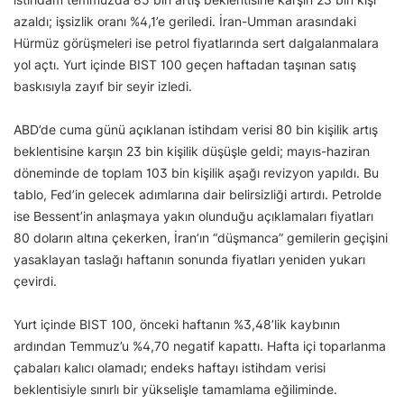
azaldı; işsizlik oranı %4,1’e geriledi. İran-Umman arasındaki
Hürmüz görüşmeleri ise petrol fiyatlarında sert dalgalanmalara
yol açtı. Yurt içinde BIST 100 geçen haftadan taşınan satış
baskısıyla zayıf bir seyir izledi.
ABD’de cuma günü açıklanan istihdam verisi 80 bin kişilik artış
beklentisine karşın 23 bin kişilik düşüşle geldi; mayıs-haziran
döneminde de toplam 103 bin kişilik aşağı revizyon yapıldı. Bu
tablo, Fed’in gelecek adımlarına dair belirsizliği artırdı. Petrolde
ise Bessent’in anlaşmaya yakın olunduğu açıklamaları fiyatları
80 doların altına çekerken, İran’ın “düşmanca” gemilerin geçişini
yasaklayan taslağı haftanın sonunda fiyatları yeniden yukarı
çevirdi.
Yurt içinde BIST 100, önceki haftanın %3,48’lik kaybının
ardından Temmuz’u %4,70 negatif kapattı. Hafta içi toparlanma
çabaları kalıcı olamadı; endeks haftayı istihdam verisi
beklentisiyle sınırlı bir yükselişle tamamlama eğiliminde.