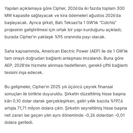
Yapılan açıklamaya göre Cipher, 2026’da iki fazda toplam 300
MW kapasite sağlayacak ve kira ödemeleri ağustos 2026’da
başlayacak. Ayrıca şirket, Batı Teksas’ta 1 GW’lık “Colchis”
projesinin geliştirilmesi için ortak bir yapı kurduğunu açıkladı;
burada Cipher’ın yaklaşık %95 oranında payı olacak.
Saha kapsamında, American Electric Power (AEP) ile de 1 GW’lık
tam onaylı doğrudan bağlantı anlaşması imzalandı. Buna göre
AEP, 2028’de hizmete alınması hedeflenen, gerekli çiftli bağlantı
tesisini inşa edecek.
Bu gelişmeler, Cipher’ın 2025 yılı üçüncü çeyrek finansal
sonuçları ile birlikte duyuruldu. Şirketin düzeltilmiş hisse başına
kârı 0,10 dolar olarak gerçekleşirken, geliri yıllık bazda %197,6
artışla 71,71 milyon dolara çıktı. Şirketin seyreltilmiş hisse başına
net zararı ise geçen yılın aynı döneminde -0,26 dolardan -0,01
dolara geriledi.