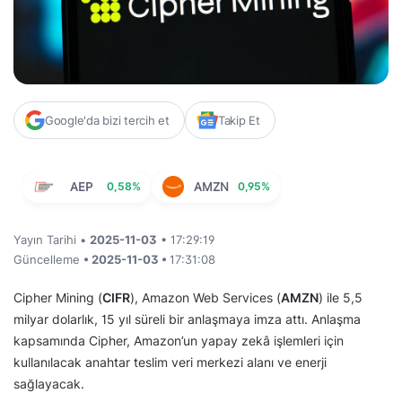
Google'da bizi tercih et
Takip Et
AEP
0,58%
AMZN
0,95%
Yayın Tarihi •
2025-11-03
• 17:29:19
Güncelleme
• 2025-11-03 •
17:31:08
Cipher Mining (
CIFR
), Amazon Web Services (
AMZN
) ile 5,5
milyar dolarlık, 15 yıl süreli bir anlaşmaya imza attı. Anlaşma
kapsamında Cipher, Amazon’un yapay zekâ işlemleri için
kullanılacak anahtar teslim veri merkezi alanı ve enerji
sağlayacak.