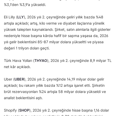
%3,1’den %3,9’a yükseldi.
Eli Lilly (
LLY
), 2026 yılı 2. çeyreğinde geliri yıllık bazda %48
artışla açıkladı; artış, kilo verme ve diyabet ilaçlarına yönelik
yüksek talepten kaynaklandı. Şirket, satın alımlarla ilgili giderler
nedeniyle hisse başına kârda hafif bir sapma yaşasa da, 2026
yılı gelir beklentisini 85-87 milyar dolara yükseltti ve piyasa
değeri 1 trilyon doları geçti.
Türk Hava Yolları (
THYAO
), 2026 yılı 2. çeyreğinde 8,9 milyar TL
net kâr açıkladı.
Uber (
UBER
), 2026 yılı 2. çeyreğinde 14,19 milyar dolar gelir
açıkladı; bu rakam yıllık bazda %12 artışa işaret etti. Şirketin
brüt rezervasyonları %24 artışla 58 milyar dolara yükseldi ve
analist beklentisini aştı.
Shopify (
SHOP
), 2026 yılı 2. çeyreğinde hisse başına 1,16 dolar