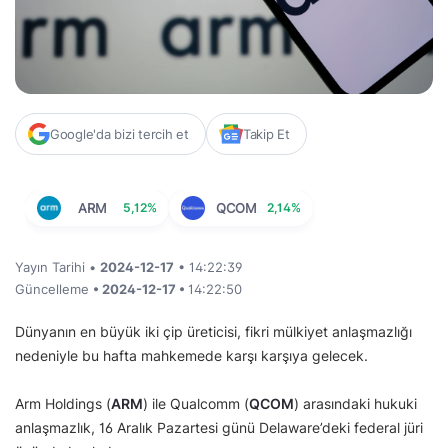
Google'da bizi tercih et
Takip Et
ARM
5,12%
QCOM
2,14%
Yayın Tarihi •
2024-12-17
• 14:22:39
Güncelleme
• 2024-12-17 •
14:22:50
Dünyanın en büyük iki çip üreticisi, fikri mülkiyet anlaşmazlığı
nedeniyle bu hafta mahkemede karşı karşıya gelecek.
Arm Holdings (
ARM
) ile Qualcomm (
QCOM
) arasındaki hukuki
anlaşmazlık, 16 Aralık Pazartesi günü Delaware’deki federal jüri