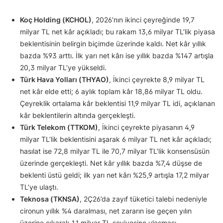
Koç Holding (KCHOL)
, 2026’nın ikinci çeyreğinde 19,7
milyar TL net kâr açıkladı; bu rakam 13,6 milyar TL’lik piyasa
beklentisinin belirgin biçimde üzerinde kaldı. Net kâr yıllık
bazda %93 arttı. İlk yarı net kârı ise yıllık bazda %147 artışla
20,3 milyar TL’ye yükseldi.
Türk Hava Yolları (THYAO)
, İkinci çeyrekte 8,9 milyar TL
net kâr elde etti; 6 aylık toplam kâr 18,86 milyar TL oldu.
Çeyreklik ortalama kâr beklentisi 11,9 milyar TL idi, açıklanan
kâr beklentilerin altında gerçekleşti.
Türk Telekom (TTKOM)
, İkinci çeyrekte piyasanın 4,9
milyar TL’lik beklentisini aşarak 6 milyar TL net kâr açıkladı;
hasılat ise 72,8 milyar TL ile 70,7 milyar TL’lik konsensüsün
üzerinde gerçekleşti. Net kâr yıllık bazda %7,4 düşse de
beklenti üstü geldi; ilk yarı net kârı %25,9 artışla 17,2 milyar
TL’ye ulaştı.
Teknosa (TKNSA)
, 2Ç26’da zayıf tüketici talebi nedeniyle
cironun yıllık %4 daralması, net zararın ise geçen yılın
üzerine çıkarak 1,1 milyar TL seviyesine ulaşması