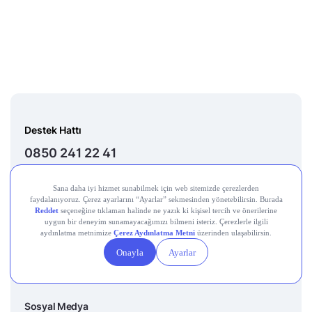
Destek Hattı
0850 241 22 41
Adres
Altunizade Mah. İnci Çıkmazı Sokak No:3 Daire:3
Üsküdar İstanbul
E-mail
destek@getmidas.com
Sosyal Medya