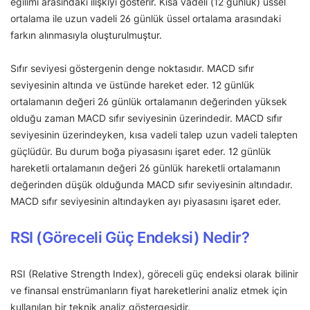
eğilimi arasındaki ilişkiyi gösterir. Kısa vadeli (12 günlük) üssel
ortalama ile uzun vadeli 26 günlük üssel ortalama arasındaki
farkın alınmasıyla oluşturulmuştur.
Sıfır seviyesi göstergenin denge noktasıdır. MACD sıfır
seviyesinin altında ve üstünde hareket eder. 12 günlük
ortalamanın değeri 26 günlük ortalamanın değerinden yüksek
olduğu zaman MACD sıfır seviyesinin üzerindedir. MACD sıfır
seviyesinin üzerindeyken, kısa vadeli talep uzun vadeli talepten
güçlüdür. Bu durum boğa piyasasını işaret eder. 12 günlük
hareketli ortalamanın değeri 26 günlük hareketli ortalamanın
değerinden düşük olduğunda MACD sıfır seviyesinin altındadır.
MACD sıfır seviyesinin altındayken ayı piyasasını işaret eder.
RSI (Göreceli Güç Endeksi) Nedir?
RSI (Relative Strength Index), göreceli güç endeksi olarak bilinir
ve finansal enstrümanların fiyat hareketlerini analiz etmek için
kullanılan bir teknik analiz göstergesidir.