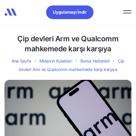
Uygulamayı İndir
Çip devleri Arm ve Qualcomm
mahkemede karşı karşıya
Ana Sayfa
Midas’ın Kulakları
Borsa Haberleri
Çip
devleri Arm ve Qualcomm mahkemede karşı karşıya