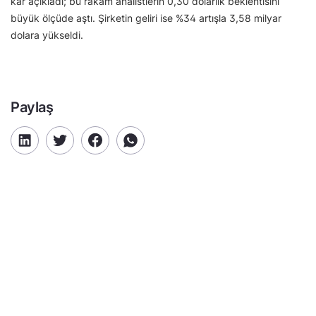
kâr açıkladı; bu rakam analistlerin 0,30 dolarlık beklentisini
büyük ölçüde aştı. Şirketin geliri ise %34 artışla 3,58 milyar
dolara yükseldi.
Paylaş