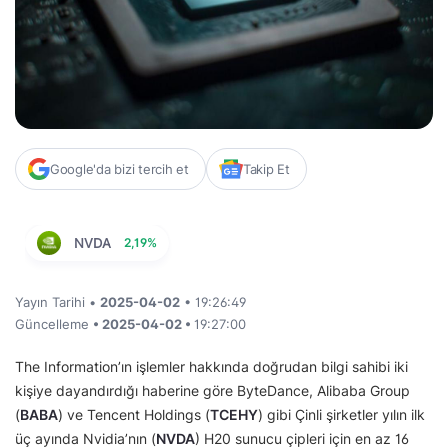
Google'da bizi tercih et
Takip Et
NVDA
2,19%
Yayın Tarihi •
2025-04-02
• 19:26:49
Güncelleme
• 2025-04-02 •
19:27:00
The Information’ın işlemler hakkında doğrudan bilgi sahibi iki
kişiye dayandırdığı haberine göre ByteDance, Alibaba Group
(
BABA
) ve Tencent Holdings (
TCEHY
) gibi Çinli şirketler yılın ilk
üç ayında Nvidia’nın (
NVDA
) H20 sunucu çipleri için en az 16