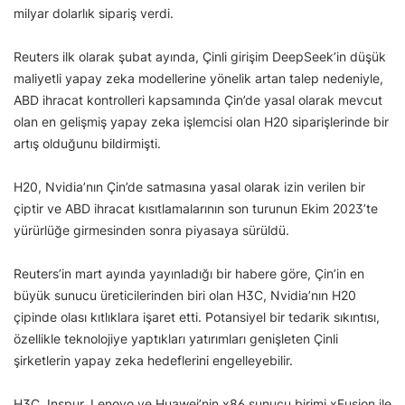
milyar dolarlık sipariş verdi.
Reuters ilk olarak şubat ayında, Çinli girişim DeepSeek’in düşük
maliyetli yapay zeka modellerine yönelik artan talep nedeniyle,
ABD ihracat kontrolleri kapsamında Çin’de yasal olarak mevcut
olan en gelişmiş yapay zeka işlemcisi olan H20 siparişlerinde bir
artış olduğunu bildirmişti.
H20, Nvidia’nın Çin’de satmasına yasal olarak izin verilen bir
çiptir ve ABD ihracat kısıtlamalarının son turunun Ekim 2023’te
yürürlüğe girmesinden sonra piyasaya sürüldü.
Reuters’in mart ayında yayınladığı bir habere göre, Çin’in en
büyük sunucu üreticilerinden biri olan H3C, Nvidia’nın H20
çipinde olası kıtlıklara işaret etti. Potansiyel bir tedarik sıkıntısı,
özellikle teknolojiye yaptıkları yatırımları genişleten Çinli
şirketlerin yapay zeka hedeflerini engelleyebilir.
H3C, Inspur, Lenovo ve Huawei’nin x86 sunucu birimi xFusion ile