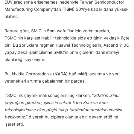
EUV araçlarına erişememesi nedeniyle Taiwan Semiconductor
Manufacturing Company’dan (
TSM
) 50%’ye kadar daha yüksek
olabilir.
Rapora göre, SMIC’in 5nm wafer’lar için verim oranları,
TSMC’nin karşılaştırılabilir teknolojide elde ettiğinin yaklaşık üçte
biri. Bu zorluklara rağmen Huawei Technologies’in, Ascend 910C
yapay zekâ işlemcilerine SMIC’in 5nm çiplerini dahil etmeyi
planladığı söyleniyor.
Bu, Nvidia Corporation’a (
NVDA
) bağımlılığı azaltma ve yerli
yetenekleri artırma çabalarının bir parçası.
TSMC, ilk çeyrek mali sonuçlarını açıklarken, “
2025’in ikinci
çeyreğine girerken, işimizin sektör lideri 3nm ve 5nm
teknolojilerimize olan güçlü talep tarafından desteklenmesini
bekliyoruz.
” diyerek bu çiplere olan talebin devam ettiğine
işaret etti.