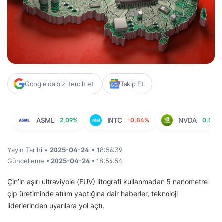
Google'da bizi tercih et
Takip Et
ASML
2,09%
INTC
-0,84%
NVDA
0,09%
Yayın Tarihi •
2025-04-24
• 18:56:39
Güncelleme
• 2025-04-24 •
18:56:54
Çin’in aşırı ultraviyole (EUV) litografi kullanmadan 5 nanometre
çip üretiminde atılım yaptığına dair haberler, teknoloji
liderlerinden uyarılara yol açtı.