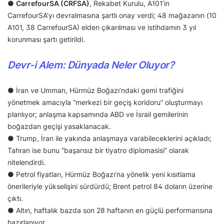
●
CarrefourSA (CRFSA)
, Rekabet Kurulu, A101’in
CarrefourSA’yı devralmasına şartlı onay verdi; 48 mağazanın (10
A101, 38 CarrefourSA) elden çıkarılması ve istihdamın 3 yıl
korunması şartı getirildi.
Devr-i Alem: Dünyada Neler Oluyor?
● İran ve Umman, Hürmüz Boğazı’ndaki gemi trafiğini
yönetmek amacıyla “merkezi bir geçiş koridoru” oluşturmayı
planlıyor; anlaşma kapsamında ABD ve İsrail gemilerinin
boğazdan geçişi yasaklanacak.
● Trump, İran ile yakında anlaşmaya varabileceklerini açıkladı;
Tahran ise bunu “başarısız bir tiyatro diplomasisi” olarak
nitelendirdi.
● Petrol fiyatları, Hürmüz Boğazı’na yönelik yeni kısıtlama
önerileriyle yükselişini sürdürdü; Brent petrol 84 doların üzerine
çıktı.
● Altın, haftalık bazda son 28 haftanın en güçlü performansına
hazırlanıyor.