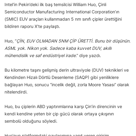
Intel’in Pekin’deki ilk baş temsilcisi William Huo, Çinli
Semiconductor Manufacturing International Corporation’ın
(SMIC) EUV araçları kullanmadan 5 nm sınıfı çipler ürettiğini
bildiren raporu X’te paylaştı.
Huo, “
ÇİN, EUV OLMADAN 5NM ÇİP ÜRETTİ. Bunu bir düşünün.
ASML yok. Nikon yok. Sadece kaba kuvvet DUV, akıllı
mühendislik ve saf endüstriyel irade
.” diye yazdı.
Bu kilometre taşını gelişmiş derin ultraviyole (DUV) teknikleri ve
Kendinden Hizalı Dörtlü Desenleme (SAQP) gibi yeniliklere
bağlayan Huo, sonucu “incelik değil, zorla Moore Yasası” olarak
nitelendirdi.
Huo, bu çiplerin ABD yaptırımlarına karşı Çin’in direncinin ve
kendi kendine yeten bir çip gücü olarak ortaya çıkışının
sembolü olduğunu söyledi.
Huo’nun platformdaki paylaşımına yanıt veren girişim