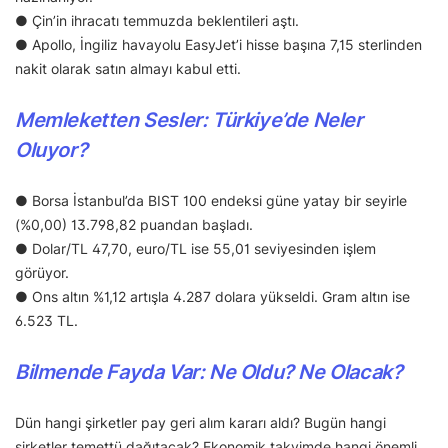
● Çin’in ihracatı temmuzda beklentileri aştı.
● Apollo, İngiliz havayolu EasyJet’i hisse başına 7,15 sterlinden
nakit olarak satın almayı kabul etti.
Memleketten Sesler: Türkiye’de Neler
Oluyor?
● Borsa İstanbul’da BIST 100 endeksi güne yatay bir seyirle
(%0,00) 13.798,82 puandan başladı.
● Dolar/TL 47,70, euro/TL ise 55,01 seviyesinden işlem
görüyor.
● Ons altın %1,12 artışla 4.287 dolara yükseldi. Gram altın ise
6.523 TL.
Bilmende Fayda Var: Ne Oldu? Ne Olacak?
Dün hangi şirketler pay geri alım kararı aldı? Bugün hangi
şirketler temettü dağıtacak? Ekonomik takvimde hangi önemli