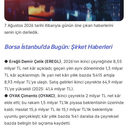
7 Ağustos 2026 tarihi itibarıyla günün öne çıkan haberlerini
senin için derledik.
Borsa İstanbul’da Bugün: Şirket Haberleri
●
Ereğli Demir Çelik (EREGL)
, 2026’nın ikinci çeyreğinde 8,55
milyar TL net kâr açıkladı; geçen yılın aynı döneminde 1,3 milyar
TL kâr açıklanmıştı. İlk yarı net kârı yıllık bazda %415 artışla
8,93 milyar TL’ye ulaştı. Satış gelirleri ikinci çeyrekte 64,9 milyar
TL’ye yükseldi (2025: 41,4 milyar TL).
●
OYAK Çimento (OYAKC)
, ikinci çeyrekte 2 milyar TL net kâr
elde etti; bu rakam 1,5 milyar TL’lik piyasa beklentisinin üzerinde
kaldı. Hasılat 15,6 milyar TL ile 15,1 milyar TL’lik beklentiyle
uyumlu gerçekleşti; kâr yıllık bazda %41 daralsa da çeyreksel
bazda belirgin bir sıçrama kaydetti.