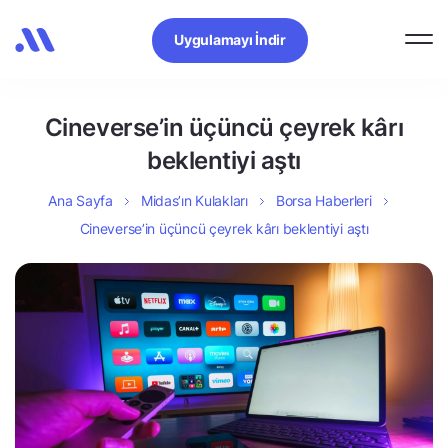
Uygulamayı İndir
Cineverse’in üçüncü çeyrek kârı
beklentiyi aştı
Ana Sayfa
Midas’ın Kulakları
Borsa Haberleri
Cineverse’in üçüncü çeyrek kârı beklentiyi aştı