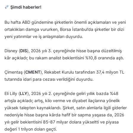
Şimdi haberler!
Bu hafta ABD gündemine şirketlerin önemli açıklamaları ve yeni
ortaklıkları damga vururken, Borsa İstanbul’da şirketler bir dizi
yeni yatırımlar ve iş anlaşmaları duyurdu.
Disney (
DIS
), 2026 yılı 3. çeyreğinde hisse başına düzeltilmiş
kâr açıkladı; bu rakam analist beklentisini %10,8 oranında aştı.
Çimentaş (
CMENT
), Rekabet Kurulu tarafından 37,4 milyon TL
tutarında idari para cezası verildiğini duyurdu.
Eli Lilly (
LLY
), 2026 yılı 2. çeyreğinde geliri yıllık bazda %48
artışla açıkladı; artış, kilo verme ve diyabet ilaçlarına yönelik
yüksek talepten kaynaklandı. Şirket, satın alımlarla ilgili giderler
nedeniyle hisse başına kârda hafif bir sapma yaşasa da, 2026
yılı gelir beklentisini 85-87 milyar dolara yükseltti ve piyasa
değeri 1 trilyon doları geçti.