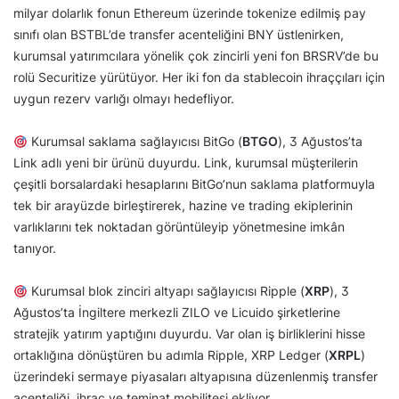
milyar dolarlık fonun Ethereum üzerinde tokenize edilmiş pay
sınıfı olan BSTBL’de transfer acenteliğini BNY üstlenirken,
kurumsal yatırımcılara yönelik çok zincirli yeni fon BRSRV’de bu
rolü Securitize yürütüyor. Her iki fon da stablecoin ihraççıları için
uygun rezerv varlığı olmayı hedefliyor.
Kurumsal saklama sağlayıcısı BitGo (
BTGO
), 3 Ağustos’ta
Link adlı yeni bir ürünü duyurdu. Link, kurumsal müşterilerin
çeşitli borsalardaki hesaplarını BitGo’nun saklama platformuyla
tek bir arayüzde birleştirerek, hazine ve trading ekiplerinin
varlıklarını tek noktadan görüntüleyip yönetmesine imkân
tanıyor.
Kurumsal blok zinciri altyapı sağlayıcısı Ripple (
XRP
), 3
Ağustos’ta İngiltere merkezli ZILO ve Licuido şirketlerine
stratejik yatırım yaptığını duyurdu. Var olan iş birliklerini hisse
ortaklığına dönüştüren bu adımla Ripple, XRP Ledger (
XRPL
)
üzerindeki sermaye piyasaları altyapısına düzenlenmiş transfer
acenteliği, ihraç ve teminat mobilitesi ekliyor.