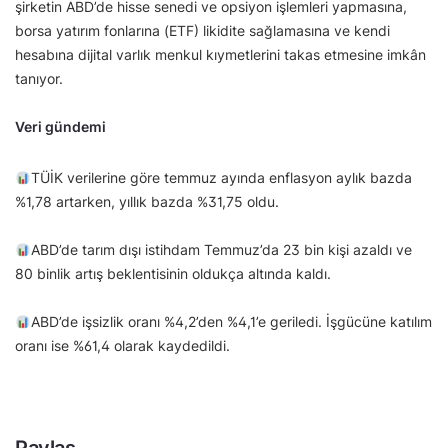
şirketin ABD’de hisse senedi ve opsiyon işlemleri yapmasına,
borsa yatırım fonlarına (ETF) likidite sağlamasına ve kendi
hesabına dijital varlık menkul kıymetlerini takas etmesine imkân
tanıyor.
Veri gündemi
TÜİK verilerine göre temmuz ayında enflasyon aylık bazda
%1,78 artarken, yıllık bazda %31,75 oldu.
ABD’de tarım dışı istihdam Temmuz’da 23 bin kişi azaldı ve
80 binlik artış beklentisinin oldukça altında kaldı.
ABD’de işsizlik oranı %4,2’den %4,1’e geriledi. İşgücüne katılım
oranı ise %61,4 olarak kaydedildi.