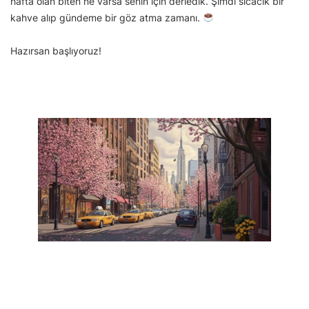
hafta olan biten ne varsa senin için derledik. Şimdi sıcacık bir
kahve alıp gündeme bir göz atma zamanı.
Hazırsan başlıyoruz!