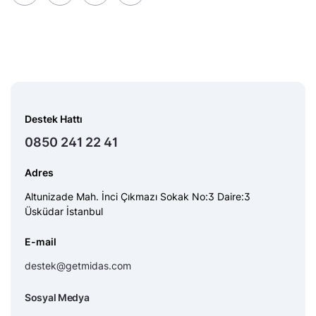
Destek Hattı
0850 241 22 41
Adres
Altunizade Mah. İnci Çıkmazı Sokak No:3 Daire:3
Üsküdar İstanbul
E-mail
destek@getmidas.com
Sosyal Medya