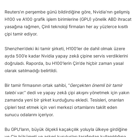
Reuters’ın perşembe günü bildirdiğine göre, Nvidia’nın gelişmiş
H100 ve A100 grafik işlem birimlerine (GPU) yönelik ABD ihracat
yasağına rağmen, Çinli teknoloji firmaları her ay yüzlerce kısıtlı
çipi tamir ediyor.
Shenzhen’deki iki tamir şirketi, H100’ler de dahil olmak üzere
ayda 500’e kadar Nvidia yapay zekâ çipine servis verdiklerini
doğruladı. Raporda, bu H100’lerin Çin’de hiçbir zaman yasal
olarak satılmadığı belirtildi.
Bir tamir firmasının ortak sahibi, “
Gerçekten önemli bir tamir
talebi var.
” dedi ve yapay zekâ çipi akışını yönetmek için yakın
zamanda yeni bir şirket kurduğunu ekledi. Tesisleri, onarılan
çipleri test etmek için veri merkezi ortamlarını taklit eden
sunucu odalarını içeriyor.
Bu GPU’ların, büyük ölçekli kaçakçılık yoluyla ülkeye girdiğine
ve Çin hükümeti ve askeri kuruluşları tarafından kullanıldığına