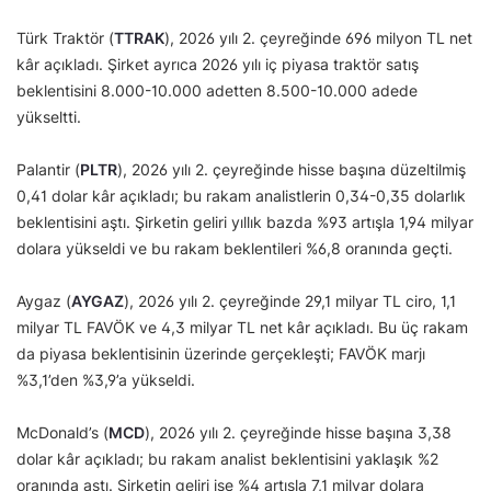
Türk Traktör (
TTRAK
), 2026 yılı 2. çeyreğinde 696 milyon TL net
kâr açıkladı. Şirket ayrıca 2026 yılı iç piyasa traktör satış
beklentisini 8.000-10.000 adetten 8.500-10.000 adede
yükseltti.
Palantir (
PLTR
), 2026 yılı 2. çeyreğinde hisse başına düzeltilmiş
0,41 dolar kâr açıkladı; bu rakam analistlerin 0,34-0,35 dolarlık
beklentisini aştı. Şirketin geliri yıllık bazda %93 artışla 1,94 milyar
dolara yükseldi ve bu rakam beklentileri %6,8 oranında geçti.
Aygaz (
AYGAZ
), 2026 yılı 2. çeyreğinde 29,1 milyar TL ciro, 1,1
milyar TL FAVÖK ve 4,3 milyar TL net kâr açıkladı. Bu üç rakam
da piyasa beklentisinin üzerinde gerçekleşti; FAVÖK marjı
%3,1’den %3,9’a yükseldi.
McDonald’s (
MCD
), 2026 yılı 2. çeyreğinde hisse başına 3,38
dolar kâr açıkladı; bu rakam analist beklentisini yaklaşık %2
oranında aştı. Şirketin geliri ise %4 artışla 7,1 milyar dolara