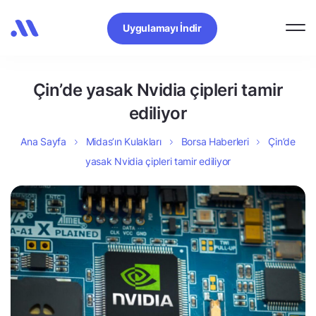
Uygulamayı İndir
Çin’de yasak Nvidia çipleri tamir
ediliyor
Ana Sayfa
Midas’ın Kulakları
Borsa Haberleri
Çin’de
yasak Nvidia çipleri tamir ediliyor