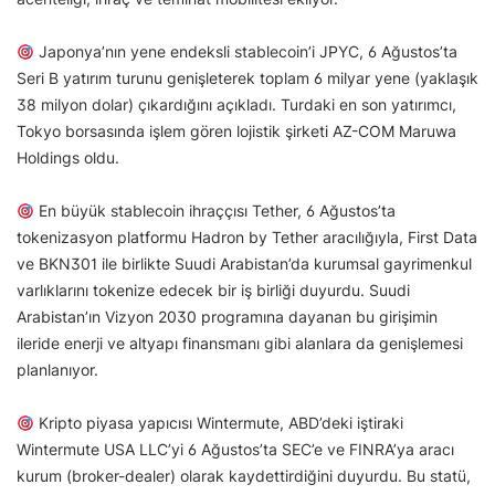
Japonya’nın yene endeksli stablecoin’i JPYC, 6 Ağustos’ta
Seri B yatırım turunu genişleterek toplam 6 milyar yene (yaklaşık
38 milyon dolar) çıkardığını açıkladı. Turdaki en son yatırımcı,
Tokyo borsasında işlem gören lojistik şirketi AZ-COM Maruwa
Holdings oldu.
En büyük stablecoin ihraççısı Tether, 6 Ağustos’ta
tokenizasyon platformu Hadron by Tether aracılığıyla, First Data
ve BKN301 ile birlikte Suudi Arabistan’da kurumsal gayrimenkul
varlıklarını tokenize edecek bir iş birliği duyurdu. Suudi
Arabistan’ın Vizyon 2030 programına dayanan bu girişimin
ileride enerji ve altyapı finansmanı gibi alanlara da genişlemesi
planlanıyor.
Kripto piyasa yapıcısı Wintermute, ABD’deki iştiraki
Wintermute USA LLC’yi 6 Ağustos’ta SEC’e ve FINRA’ya aracı
kurum (broker-dealer) olarak kaydettirdiğini duyurdu. Bu statü,