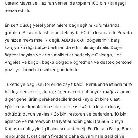
Üstelik Mayıs ve Haziran verileri de toplam 103 bin kişi aşağı
revize edildi.
En sert düşüş yerel yönetimlere bağlı eğitim kurumlarında
görüldü. Bu alanda istihdam tek ayda 50 bin kişi azaldı. Burada
yalnızca mevsimsellik değil, ABD’de okul bölgelerinin karşı
karşıya kaldığı bütçe baskıları da etkili olmuş olabilir. Düşen
öğrenci sayıları ve artan maliyetler nedeniyle Chicago, Los
Angeles ve birçok başka bölgede öğretmen ve destek personeli
pozisyonlarında kesintiler gündemde.
Tüketiciye bağlı sektörler de zayıf kaldı. Perakende istihdamı 19
bin kişi gerilerken, depo, süpermarket tipi büyük mağazalar ve
diğer genel ürün perakendecilerindeki kayıp 21 bine ulaştı.
Eğlence ve konaklama sektöründe ise 40 bin kişilik düşüş
görüldü; bunun yaklaşık 26 bini restoran ve barlardan, 10 bini
eğlence ve rekreasyon faaliyetlerinden geldi (bunun Dünya
Kupasının bitişiyle ilgili olması muhtemel). Fed’in son Beige Book
raporunda tüketicilerin fiyatlara daha duyarlı hale geldiği ve