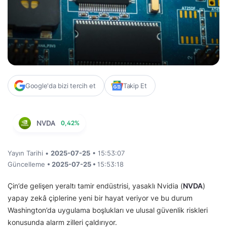
Google'da bizi tercih et
Takip Et
NVDA
0,42%
Yayın Tarihi •
2025-07-25
• 15:53:07
Güncelleme
• 2025-07-25 •
15:53:18
Çin’de gelişen yeraltı tamir endüstrisi, yasaklı Nvidia (
NVDA
)
yapay zekâ çiplerine yeni bir hayat veriyor ve bu durum
Washington’da uygulama boşlukları ve ulusal güvenlik riskleri
konusunda alarm zilleri çaldırıyor.