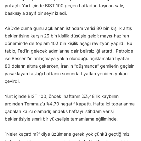
yol açtı. Yurt içinde BIST 100 geçen haftadan taşınan satış
baskısıyla zayıf bir seyir izledi.
ABD’de cuma günü açıklanan istihdam verisi 80 bin kişilik artış
beklentisine karşın 23 bin kişilik düşüşle geldi; mayıs-haziran
döneminde de toplam 103 bin kişilik aşağı revizyon yapıldı. Bu
tablo, Fed’in gelecek adımlarına dair belirsizliği artırdı. Petrolde
ise Bessent’in anlaşmaya yakın olunduğu açıklamaları fiyatları
80 doların altına çekerken, İran’ın “düşmanca” gemilerin geçişini
yasaklayan taslağı haftanın sonunda fiyatları yeniden yukarı
çevirdi.
Yurt içinde BIST 100, önceki haftanın %3,48’lik kaybının
ardından Temmuz’u %4,70 negatif kapattı. Hafta içi toparlanma
çabaları kalıcı olamadı; endeks haftayı istihdam verisi
beklentisiyle sınırlı bir yükselişle tamamlama eğiliminde.
“Neler kaçırdım?” diye üzülmene gerek yok çünkü geçtiğimiz