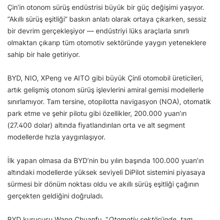
Çin’in otonom sürüş endüstrisi büyük bir güç değişimi yaşıyor.
“Akıllı sürüş eşitliği” baskın anlatı olarak ortaya çıkarken, sessiz
bir devrim gerçekleşiyor — endüstriyi lüks araçlarla sınırlı
olmaktan çıkarıp tüm otomotiv sektöründe yaygın yeteneklere
sahip bir hale getiriyor.
BYD, NIO, XPeng ve AITO gibi büyük Çinli otomobil üreticileri,
artık gelişmiş otonom sürüş işlevlerini amiral gemisi modellerle
sınırlamıyor. Tam tersine, otopilotta navigasyon (NOA), otomatik
park etme ve şehir pilotu gibi özellikler, 200.000 yuan’ın
(27.400 dolar) altında fiyatlandırılan orta ve alt segment
modellerde hızla yaygınlaşıyor.
İlk yapan olmasa da BYD’nin bu yılın başında 100.000 yuan’ın
altındaki modellerde yüksek seviyeli DiPilot sistemini piyasaya
sürmesi bir dönüm noktası oldu ve akıllı sürüş eşitliği çağının
gerçekten geldiğini doğruladı.
BYD kurucusu Wang Chuanfu, “
Otomotiv sektöründe, tam