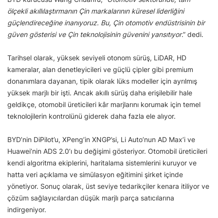
ölçekli akıllılaştırmanın Çin markalarının küresel liderliğini
güçlendireceğine inanıyoruz. Bu, Çin otomotiv endüstrisinin bir
güven gösterisi ve Çin teknolojisinin güvenini yansıtıyor
.” dedi.
Tarihsel olarak, yüksek seviyeli otonom sürüş, LiDAR, HD
kameralar, alan denetleyicileri ve güçlü çipler gibi premium
donanımlara dayanan, tipik olarak lüks modeller için ayrılmış
yüksek marjlı bir işti. Ancak akıllı sürüş daha erişilebilir hale
geldikçe, otomobil üreticileri kâr marjlarını korumak için temel
teknolojilerin kontrolünü giderek daha fazla ele alıyor.
BYD’nin DiPilot’u, XPeng’in XNGP’si, Li Auto’nun AD Max’i ve
Huawei’nin ADS 2.0’ı bu değişimi gösteriyor. Otomobil üreticileri
kendi algoritma ekiplerini, haritalama sistemlerini kuruyor ve
hatta veri açıklama ve simülasyon eğitimini şirket içinde
yönetiyor. Sonuç olarak, üst seviye tedarikçiler kenara itiliyor ve
çözüm sağlayıcılardan düşük marjlı parça satıcılarına
indirgeniyor.