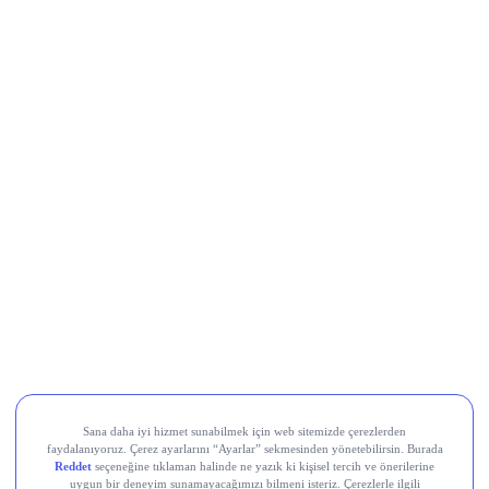
Al Sinyali Veren Hisseler
Koç Holding (KCHOL)
Odine Solutions (ODINE)
Ral Yatırım Holding (RALYH)
Europower Enerji ve Otomasyon (EUPWR)
Kardemir Karabük Demir Çelik Sanayi ve Ticaret (KRDMD)
Aksa Akrilik Kimya Sanayii (AKSA)
Teknik Analiz Nedir?