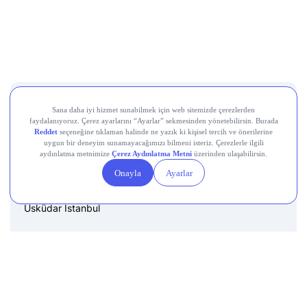
Destek Hattı
0850 241 22 41
Adres
Altunizade Mah. İnci Çıkmazı Sokak No:3 Daire:3
Üsküdar İstanbul
E-mail
destek@getmidas.com
Sosyal Medya